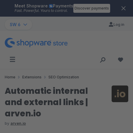
Meet Shopware
Payments
Skip to main content
Discover payments
Fast. Powerful. Yours to control.
SW 6
Log in
Home
Extensions
SEO Optimization
Automatic internal
and external links |
arven.io
by
arven.io