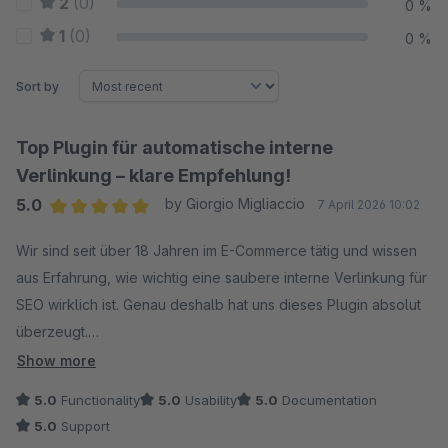
2
(0)
0 %
1
(0)
0 %
Sort by
Top Plugin für automatische interne
Verlinkung – klare Empfehlung!
5.0
by Giorgio Migliaccio
7 April 2026 10:02
Average rating of 5 out of 5 stars
Wir sind seit über 18 Jahren im E-Commerce tätig und wissen
aus Erfahrung, wie wichtig eine saubere interne Verlinkung für
SEO wirklich ist. Genau deshalb hat uns dieses Plugin absolut
überzeugt.
Show more
Die automatische Verlinkung anhand von definierten Keywords
5.0
Functionality
5.0
Usability
5.0
Documentation
funktioniert sehr gut und spart enorm viel Zeit bei der Pflege
5.0
Support
von Kategorieseiten, Landingpages und Ratgebertexten.