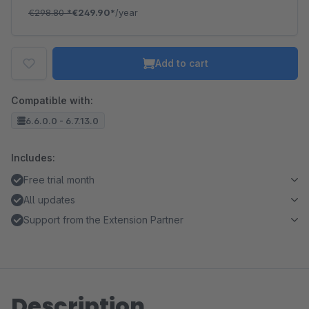
€298.80
*
€249.90*
/year
Add to cart
Compatible with:
6.6.0.0 - 6.7.13.0
Includes:
Free trial month
All updates
Support from the Extension Partner
Description