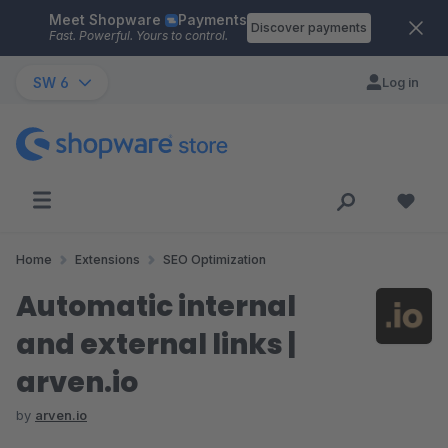
Meet Shopware
Payments
Skip to main content
Discover payments
Fast. Powerful. Yours to control.
SW 6
Log in
Home
Extensions
SEO Optimization
Automatic internal
and external links |
arven.io
by
arven.io