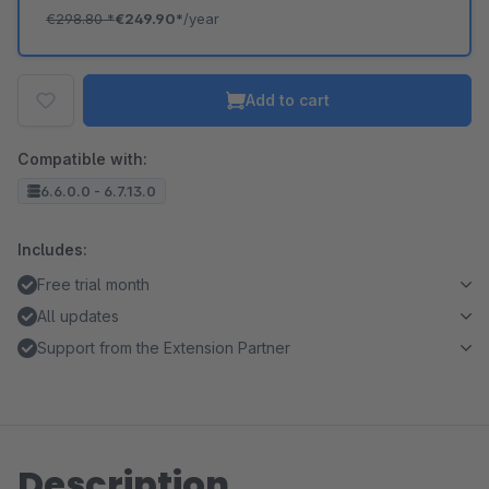
€298.80
*
€249.90*
/year
Add to cart
Compatible with:
6.6.0.0 - 6.7.13.0
Includes:
Free trial month
All updates
Support from the Extension Partner
Description