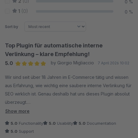
2
(0)
0 %
1
(0)
0 %
Sort by
Top Plugin für automatische interne
Verlinkung – klare Empfehlung!
5.0
by Giorgio Migliaccio
7 April 2026 10:02
Average rating of 5 out of 5 stars
Wir sind seit über 18 Jahren im E-Commerce tätig und wissen
aus Erfahrung, wie wichtig eine saubere interne Verlinkung für
SEO wirklich ist. Genau deshalb hat uns dieses Plugin absolut
überzeugt.
Show more
Die automatische Verlinkung anhand von definierten Keywords
5.0
Functionality
5.0
Usability
5.0
Documentation
funktioniert sehr gut und spart enorm viel Zeit bei der Pflege
5.0
Support
von Kategorieseiten, Landingpages und Ratgebertexten.