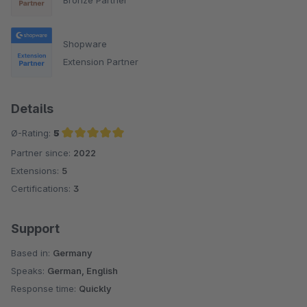
Bronze Partner
Klare Empfehlung!
Shopware
Extension Partner
Details
Ø-Rating:
5
Partner since:
2022
Average rating of 5 out of 5 stars
Extensions:
5
Certifications:
3
Support
Based in:
Germany
Speaks:
German, English
Response time:
Quickly