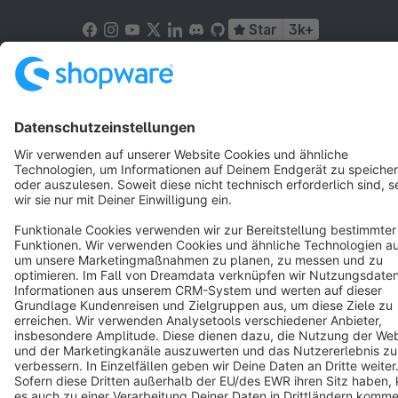
Star
3k+
Terms & Conditions
Privacy
Legal notice
Cookie settings
Copyright © shopware AG - All rights reserved
Notice: * All prices are quoted net of the statutory value-added tax