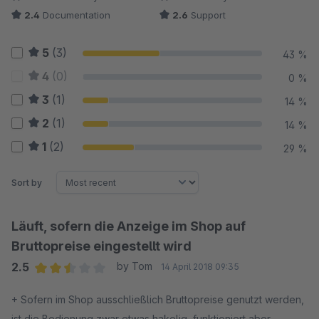
2.4
Documentation
2.6
Support
5
(3)
43 %
4
(0)
0 %
3
(1)
14 %
2
(1)
14 %
1
(2)
29 %
Sort by
Läuft, sofern die Anzeige im Shop auf
Bruttopreise eingestellt wird
2.5
by Tom
14 April 2018 09:35
Average rating of 2.5 out of 5 stars
+ Sofern im Shop ausschließlich Bruttopreise genutzt werden,
ist die Bedienung zwar etwas hakelig, funktioniert aber