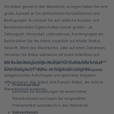
Um Artikel gezielt in den Warenkorb zu legen haben Sie eine
große Auswahl an frei definierbaren Konstellationen und
Bedingungen. So können Sie auf sämtliche Kunden- und
Bestellrelevanten Eigenschaften zurück greifen - zb
Zahlungsart, Versandart, Lieferadresse, Kundengruppe etc.
Beschränken Sie die Artikel zusätzlich auf Inhalte (Artikel,
Gewicht, Wert) des Warenkorbs oder auf einen Zeitrahmen.
Versehen Sie Artikel wahlweise mit einem Artikelbild und
geben Sie Ihren Kunden die Möglichkeit den Artikel aus dem
Die Anwendungsmöglichkeiten für individuelle Artikel
Warenkorb zu entfernen - so können Sie zwischen
sind unbegrenzt - daher im folgenden einige Beispiele:
obligatorischen Aufschlägen und optionalen Beigaben
differenzieren. Alle Artikel sind Pseudo-Artikel, die nicht im
Prämienartikel:
Warenbestand existieren.
belohnen Sie Bestellungen mit einem hohen
Warenkorbwert und legen Sie ausgewählte
Prämienartikel automatisch in den Warenkorb
Subventionen: