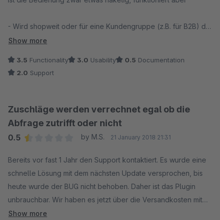
- Wird shopweit oder für eine Kundengruppe (z.B. für B2B) die
Anzeige auf Nettopreise umgestellt, ist das Tool unbrauchbar,
Show more
weil im Warenkorb/ Checkout die Preise falsch (und nicht
3.5
Functionality
3.0
Usability
0.5
Documentation
nachvollziehbar) zusammenaddiert werden und eine falsche
2.0
Support
Endsumme berechnet wird
- Längerer und mehrfacher Kontakt mit Support brachte keine
Zuschläge werden verrechnet egal ob die
Lösung, bis auf die Erkenntnis, es liegt am Plugin ...
Abfrage zutrifft oder nicht
0.5
by M.S.
21 January 2018 21:31
- Zwischenzeitliche Updates brachten keine Verbesserung
Average rating of 0.5 out of 5 stars
Bereits vor fast 1 Jahr den Support kontaktiert. Es wurde eine
schnelle Lösung mit dem nächsten Update versprochen, bis
heute wurde der BUG nicht behoben. Daher ist das Plugin
unbrauchbar. Wir haben es jetzt über die Versandkosten mit
SQL gelöst, zwar um einiges Aufwändiger aber es funktioniert
Show more