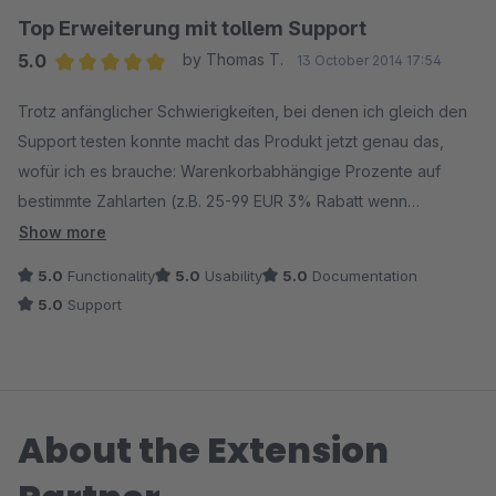
auch keinerlei Information erhalten haben. Nach zwei Wochen
Top Erweiterung mit tollem Support
gab es einen Lichblick man schaute über das Problem. Als
5.0
by Thomas T.
13 October 2014 17:54
Antwort erhielten wir das kann etwas dauern man muss sich
Average rating of 5 out of 5 stars
genauer informieren. Unser Shop ist nun schon seit über einen
Trotz anfänglicher Schwierigkeiten, bei denen ich gleich den
Monat online und wir haben immer noch keine Antwort und
Support testen konnte macht das Produkt jetzt genau das,
Lösung erhalten. Das Plug in wird benötigt und ist in diesem
wofür ich es brauche: Warenkorbabhängige Prozente auf
Zustand komplett überflüssig. Das ist aber den Entwicklern
bestimmte Zahlarten (z.B. 25-99 EUR 3% Rabatt wenn
scheinbar komplett egal. Wir warten immer noch auf Antwort.
Vorauskasse, ab 100 EUR 5% Rabatt wenn Vorauskasse). Das
Show more
So einen schlechten Service hatte ich noch bei keinen
konnte z.B. XTC 3.x out of the Box, bei Shopware benötige ich
5.0
Functionality
5.0
Usability
5.0
Documentation
Anbieter.
ein Plugin.
5.0
Support
Der Support war super hilfreich und vor allem Fix (die letzten
beiden Versionen sind in Zusammenarbeit mit dem Support
entstanden).
About the Extension