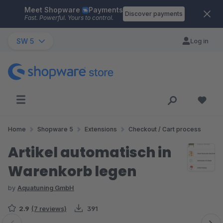
Meet Shopware
Payments
Skip to main content
Discover payments
Fast. Powerful. Yours to control.
SW 5
Log in
Home
Shopware 5
Extensions
Checkout / Cart process
Artikel automatisch in
Warenkorb legen
by
Aquatuning GmbH
2.9
(7 reviews)
391