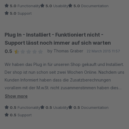
5.0
Functionality
5.0
Usability
5.0
Documentation
5.0
Support
Plug In - Installiert - Funktioniert nicht -
Support lässt noch immer auf sich warten
0.5
by Thomas Graber
22 March 2015 11:57
Average rating of 0.5 out of 5 stars
Wir haben das Plug in für unseren Shop gekauft und Installiert.
Der shop ist nun schon seit zwei Wochen Online. Nachdem uns
Kunden Informiert haben dass die Zusatzberechnungen
vorallem mit der M.w.St. nicht zusammenstimmen haben dies
selbst nachkontrolliert. Es entstand ein großer Fehler so dass
Show more
die Netto und Bruttobeträge im Warenkorb nicht mehr
0.5
Functionality
0.5
Usability
0.5
Documentation
zusammengestimmt haben. Wir haben umgehend mit dem
0.5
Support
Support kontakt aufgenommen -man konnte uns zuerst fast
zwei Wochen nicht weiterhelfen da wir keinerlei Antwort und