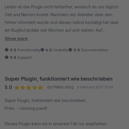
Average rating of 1.5 out of 5 stars
Leider ist das Plugin nicht fehlerfrei, wodurch es uns täglich
Zeit und Nerven kostet. Nachdem der Anbieter über den
Fehler informiert wurde und diesen selbst bestätigt hat lässt
ein Bugfix/Update seit Wochen auf sich warten. Auf
Rückfragen wird nicht geantwortet, wir sind sehr enttäuscht die
Show more
200€ in den Wind geschossen zu haben. Nie wieder
0.5
Functionality
4.0
Usability
0.5
Documentation
Aquatuning!
0.5
Support
Super Plugin, funktioniert wie beschrieben
5.0
by Hans-Jörg
6 February 2017 12:06
Average rating of 5 out of 5 stars
Super Plugin, funktioniert wie beschrieben.
Preis, - Leistung passt!
Dieses Plugin kann ich in unserem Fall nur empfehlen.