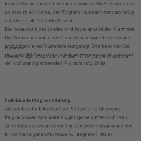
können Sie im backend die landestypische MwSt. hinterlegen,
so dass zb ein Kunde, der "England" auswählt standardmäßig
alle Preise inkl. 20% MwSt. sieht.
Die Vorauswahl des Landes wird dabei anhand der IP ermittelt.
Die Verbindung von einer IP und dem entsprechenden Land,
wird anhand einer Musterliste festgelegt. Bitte beachten Sie,
Hinweis
dass eine 100%ig richtige automatische Vorauswahl aufgrund
Dieses Plugin ist nun auch mit dem HTTP-Cache kompatibel.
der sich ständig ändernden IP's nicht möglich ist.
Individuelle Programmierung
Als zertifizierter Entwickler und Spezialist für Shopware
Plugins passen wir unsere Plugins gerne auf Wunsch Ihren
Anforderungen entsprechend an, um diese maßgeschneidert
in Ihre hauseigenen Prozesse zu integrieren. Jedes