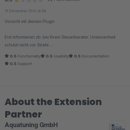
Japan) einer extra Kundengruppe zuzuweisen, damit man
Average rating of 0.5 out of 5 stars
19 December 2014 16:58
diesen von Anfang an die Netto Preise anzeigen kann.
Vorsicht mit diesem Plugin
Alles in allem tolles PlugIn, guter Support!
Erst informieren zb. bei Ihrem Steuerberater. Unwissenheit
schützt nicht vor Strafe.
0.5
Functionality
0.5
Usability
0.5
Documentation
0.5
Support
About the Extension
Partner
Aquatuning GmbH