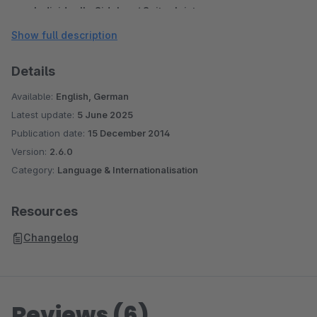
Individuelle Sidebar / Seitenleiste
Mention XML Schnittstelle
Show full description
Landestypische MwSt nach Herkunft anzeigen
Details
Available:
English, German
Latest update:
5 June 2025
Publication date:
15 December 2014
Version:
2.6.0
Category:
Language & Internationalisation
Resources
Changelog
Reviews (6)