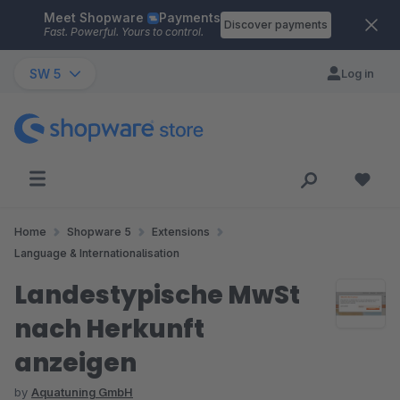
Meet Shopware
Payments
Skip to main content
Discover payments
Fast. Powerful. Yours to control.
SW 5
Log in
Home
Shopware 5
Extensions
Language & Internationalisation
Landestypische MwSt
nach Herkunft
anzeigen
by
Aquatuning GmbH