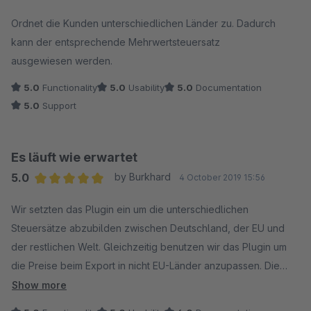
Average rating of 5 out of 5 stars
Ordnet die Kunden unterschiedlichen Länder zu. Dadurch
kann der entsprechende Mehrwertsteuersatz
ausgewiesen werden.
5.0
Functionality
5.0
Usability
5.0
Documentation
5.0
Support
Es läuft wie erwartet
5.0
by Burkhard
4 October 2019 15:56
Average rating of 5 out of 5 stars
Wir setzten das Plugin ein um die unterschiedlichen
Steuersätze abzubilden zwischen Deutschland, der EU und
der restlichen Welt. Gleichzeitig benutzen wir das Plugin um
die Preise beim Export in nicht EU-Länder anzupassen. Die
Sortierung der Kunden an Hand des Lieferlandes in
Show more
verschiedene Kundengruppen hat sich als die elegantetste