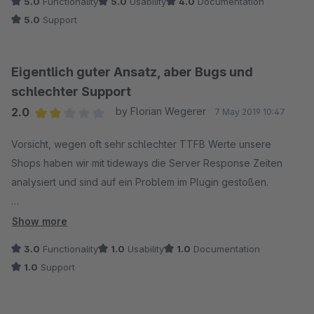
5.0
Functionality
5.0
Usability
4.0
Documentation
Lösung erwiesen.
5.0
Support
Wenn wir eine Frage an den Support hatten, hat der i d R
innerhalb eines Werktages geantwortet.
Eigentlich guter Ansatz, aber Bugs und
schlechter Support
2.0
by Florian Wegerer
7 May 2019 10:47
Average rating of 2 out of 5 stars
Vorsicht, wegen oft sehr schlechter TTFB Werte unsere
Shops haben wir mit tideways die Server Response Zeiten
analysiert und sind auf ein Problem im Plugin gestoßen.
Im Controller AtsdCustomerOrigin.php wird in der Funktion
Show more
"getModalTemplateAction" die IP Adresse des Users mit der
3.0
Functionality
1.0
Usability
1.0
Documentation
Tabelle "atsd_customer_origin_ip_table" abgeglichen, um ein
1.0
Support
Land im Modal vor auszuwählen.
Diese SQL Abfrage verursacht sehr oft Response Zeiten von