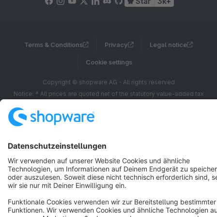
Star
3k+
Terms & Conditions
Privacy
Legal notice
Cookie settings
Copyright © shopware AG - All rights reserved
Notice: * All prices are quoted net of the statutory value-added tax