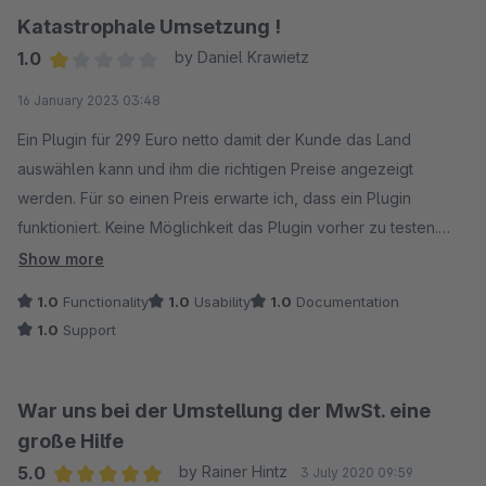
Katastrophale Umsetzung !
1.0
by Daniel Krawietz
Average rating of 1 out of 5 stars
16 January 2023 03:48
Ein Plugin für 299 Euro netto damit der Kunde das Land
auswählen kann und ihm die richtigen Preise angezeigt
werden. Für so einen Preis erwarte ich, dass ein Plugin
funktioniert. Keine Möglichkeit das Plugin vorher zu testen.
Schade, dass man hier min. einen Stern vergeben muss.
Show more
1.0
Functionality
1.0
Usability
1.0
Documentation
Ich erwarte, dass das Abo beendet wird und mir keine Kosten
1.0
Support
entstehen. Letztes Update des Plugins im Jahre 2020. Wir
haben 2023. Kein Wunder, dass es nicht funktioniert.
War uns bei der Umstellung der MwSt. eine
Dr. Daniel Krawietz
große Hilfe
5.0
by Rainer Hintz
3 July 2020 09:59