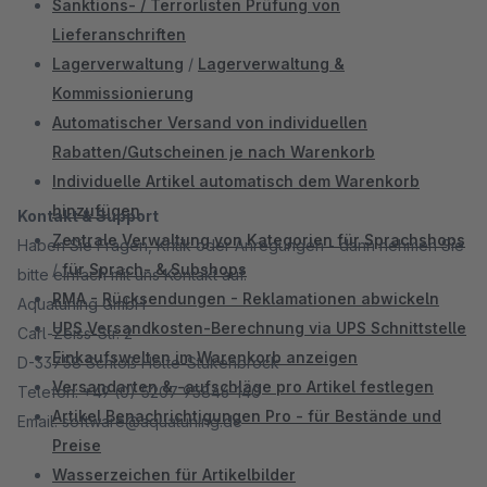
Sanktions- / Terrorlisten Prüfung von
Lieferanschriften
Lagerverwaltung
/
Lagerverwaltung &
Kommissionierung
Automatischer Versand von individuellen
Rabatten/Gutscheinen je nach Warenkorb
Individuelle Artikel automatisch dem Warenkorb
hinzufügen
Kontakt & Support
Zentrale Verwaltung von Kategorien für Sprachshops
Haben Sie Fragen, Kritik oder Anregungen - dann nehmen Sie
/
für Sprach- & Subshops
bitte einfach mit uns Kontakt auf.
RMA - Rücksendungen - Reklamationen abwickeln
Aquatuning GmbH
UPS Versandkosten-Berechnung via UPS Schnittstelle
Carl-Zeiss-Str. 2
Einkaufswelten im Warenkorb anzeigen
D-33758 Schloß Holte-Stukenbrock
Versandarten & -aufschläge pro Artikel festlegen
Telefon: +49 (0) 5207 95846-140
Artikel Benachrichtigungen Pro - für Bestände und
Email: software@aquatuning.de
Preise
Wasserzeichen für Artikelbilder