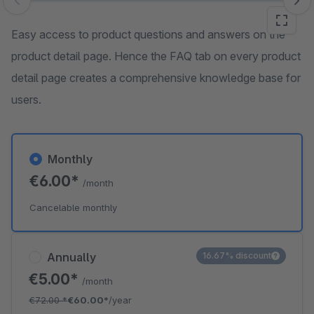
Skip image gallery
Easy access to product questions and answers on the
product detail page. Hence the FAQ tab on every product
detail page creates a comprehensive knowledge base for
users.
Monthly
€6.00*
/month
Cancelable monthly
Annually
16.67% discount
€5.00*
/month
€72.00
*
€60.00*
/year