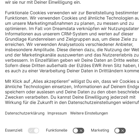
Cookie settings
Copyright © shopware AG - All rights reserved
Notice: * All prices are quoted net of the statutory value-added tax