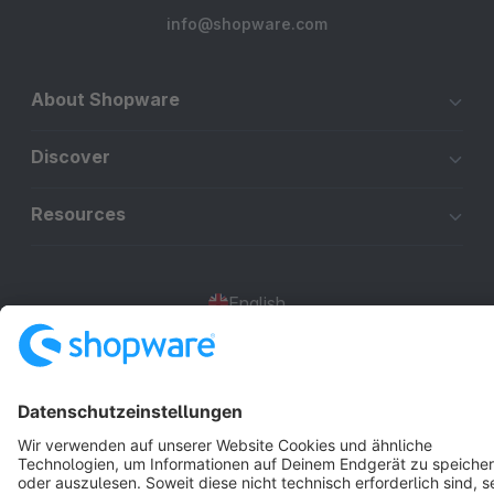
info@shopware.com
About Shopware
Discover
Resources
English
Star
3k+
Terms & Conditions
Privacy
Legal notice