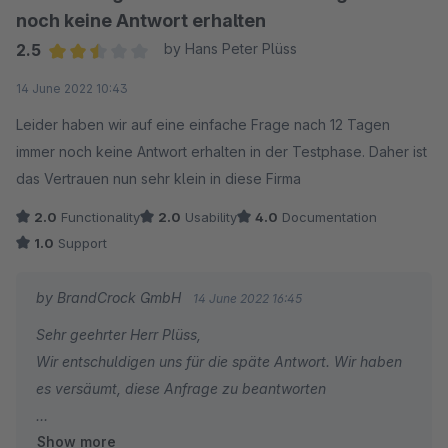
noch keine Antwort erhalten
2.5
by Hans Peter Plüss
Average rating of 2.5 out of 5 stars
14 June 2022 10:43
Leider haben wir auf eine einfache Frage nach 12 Tagen
immer noch keine Antwort erhalten in der Testphase. Daher ist
das Vertrauen nun sehr klein in diese Firma
2.0
Functionality
2.0
Usability
4.0
Documentation
1.0
Support
by BrandCrock GmbH
14 June 2022 16:45
Sehr geehrter Herr Plüss,
Wir entschuldigen uns für die späte Antwort. Wir haben
es versäumt, diese Anfrage zu beantworten
Show more
Zunächst einmal vielen Dank, dass Sie unser Plugin