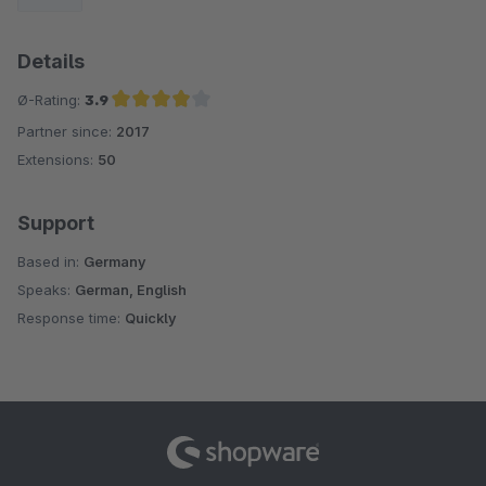
Erweiterungsarbeiten nur für Sie durchführen.
Wenn Sie die Erweiterung durchführen möchten, dann
Details
teilen Sie uns bitte Ihre FTP-Zugangsdaten mit.
Ø-Rating:
3.9
Mit freundlichen Grüßen
Partner since:
2017
Average rating of 3.9 out of 5 stars
Z Nasir
Extensions:
50
Support
Based in:
Germany
Speaks:
German, English
Response time:
Quickly