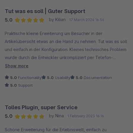
Tut was es soll | Guter Support
5.0
by Kilian
17 March 2024 16:56
Average rating of 5 out of 5 stars
Praktische kleine Erweiterung um Besucher in der
Artikelübersicht etwas an die Hand zu nehmen. Tut was es soll
und einfach in der Konfiguration. Kleines technisches Problem
wurde durch die Entwickler unkompliziert per Telefon-
Support innerhalb von 10 Minuten durch eine Aktualisierung
Show more
der Erweiterung behoben.
5.0
Functionality
5.0
Usability
5.0
Documentation
5.0
Support
Tolles Plugin, super Service
5.0
by Nina
1 February 2023 16:16
Average rating of 5 out of 5 stars
Schöne Erweiterung für die Erlebniswelt, einfach zu