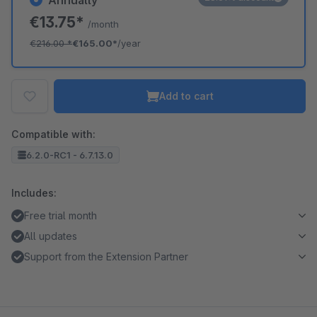
Annually
€13.75*
/month
€216.00
*
€165.00*
/year
Add to cart
Compatible with:
6.2.0-RC1 - 6.7.13.0
Includes:
Free trial month
All updates
Support from the Extension Partner