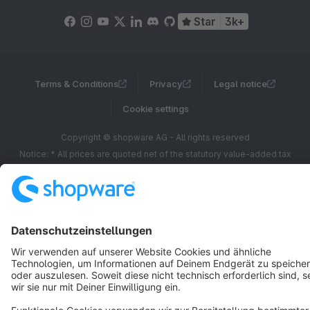
Star
3k+
Terms & Conditions
Privacy
Legal notice
Cookie settings
Copyright © shopware AG - All rights reserved
Notice: * All prices are quoted net of the statutory value-added tax