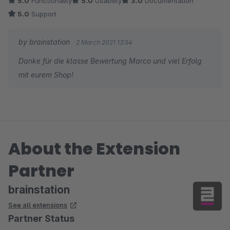
5.0
Functionality
5.0
Usability
3.0
Documentation
sowohl die Funktionalität als auch Performance merklich
5.0
Support
verbessert werde, sodass wir nun ein permanenter Abonnent
geworden sind. Klare Empfehlung.
by brainstation
2 March 2021 13:54
Danke für die klasse Bewertung Marco und viel Erfolg
mit eurem Shop!
About the Extension
Partner
brainstation
See all extensions
Partner Status