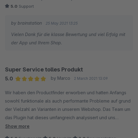
5.0
Support
by brainstation
25 May 2021 13:25
Vielen Dank für die klasse Bewertung und viel Erfolg mit
der App und Ihrem Shop.
Super Service tolles Produkt
5.0
by Marco
2 March 2021 13:09
Average rating of 5 out of 5 stars
Wir haben den Productfinder erworben und hatten Anfangs
sowohl funktionale als auch performante Probleme auf grund
der Vielzahl an Varianten in unserem Webshop. Das Team um
das Plugin hat dieses umfangreich analysisert und uns
kontinuierlich unterstützt das Plugin richtig zu implementieren
Show more
und konfigurieren. Nach intensiven Fehlersuchen konnte