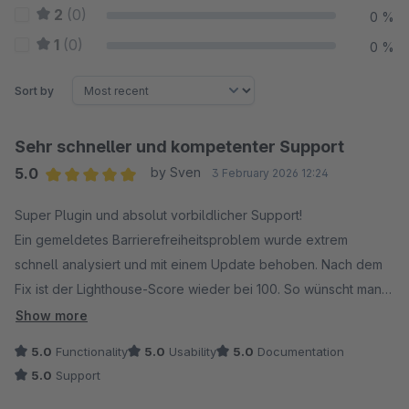
2
(0)
0 %
1
(0)
0 %
Sort by
Sehr schneller und kompetenter Support
5.0
by Sven
3 February 2026 12:24
Average rating of 5 out of 5 stars
Super Plugin und absolut vorbildlicher Support!
Ein gemeldetes Barrierefreiheitsproblem wurde extrem
schnell analysiert und mit einem Update behoben. Nach dem
Fix ist der Lighthouse-Score wieder bei 100. So wünscht man
sich Support – klare Empfehlung!
Show more
5.0
Functionality
5.0
Usability
5.0
Documentation
5.0
Support