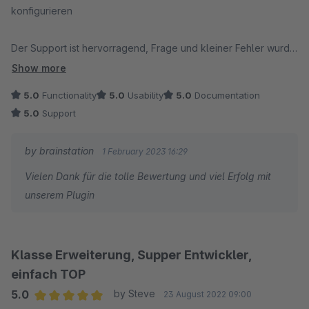
konfigurieren
Der Support ist hervorragend, Frage und kleiner Fehler wurde
sehr schnell mit einem Plugin-Update korrigiert!
Show more
5.0
Functionality
5.0
Usability
5.0
Documentation
5.0
Support
by brainstation
1 February 2023 16:29
Vielen Dank für die tolle Bewertung und viel Erfolg mit
unserem Plugin
Klasse Erweiterung, Supper Entwickler,
einfach TOP
5.0
by Steve
23 August 2022 09:00