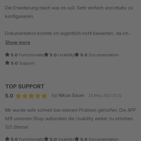
Average rating of 5 out of 5 stars
Die Erweiterung mach was es soll. Sehr einfach und intuitiv zu
konfigurieren.
Dokumentation könnte ich eigentlich nicht bewerten, da ich
diese nicht gebraucht habe. :)
Show more
5.0
Functionality
5.0
Usability
5.0
Documentation
Der Entwickler ist sehr Kundenorientiert und unerwartet
5.0
Support
freundlich und schnell.
TOP SUPPORT
5.0
by Niklas Bauer
25 May 2021 13:22
Average rating of 5 out of 5 stars
Mir wurde sehr schnell bei meinem Problem geholfen. Die APP
hilft unserem Shop außerdem die Usability weiter zu erhöhen.
5/5 Sterne!
5.0
Functionality
5.0
Usability
5.0
Documentation