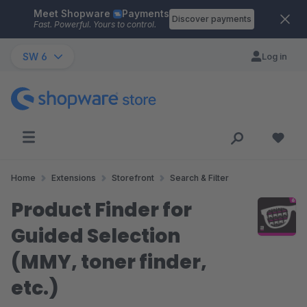
Meet Shopware
Payments
Skip to main content
Discover payments
Fast. Powerful. Yours to control.
SW 6
Log in
Home
Extensions
Storefront
Search & Filter
Product Finder for
Guided Selection
(MMY, toner finder,
etc.)