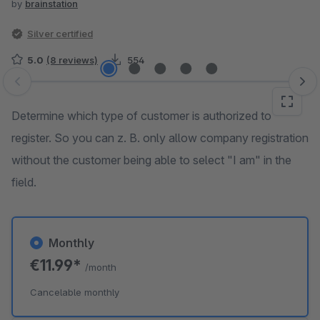
by
brainstation
Silver certified
5.0
(8 reviews)
554
Skip image gallery
Determine which type of customer is authorized to
register. So you can z. B. only allow company registration
without the customer being able to select "I am" in the
field.
Monthly
€11.99*
/month
Cancelable monthly