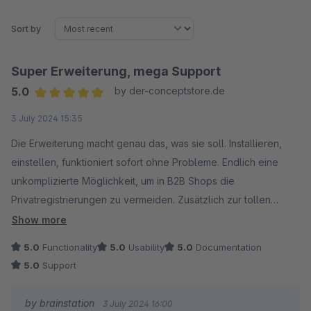
Sort by
Super Erweiterung, mega Support
5.0
by der-conceptstore.de
Average rating of 5 out of 5 stars
3 July 2024 15:35
Die Erweiterung macht genau das, was sie soll. Installieren,
einstellen, funktioniert sofort ohne Probleme. Endlich eine
unkomplizierte Möglichkeit, um in B2B Shops die
Privatregistrierungen zu vermeiden. Zusätzlich zur tollen
Erweiterung: kompetenter Support mit sehr kurzer
Show more
Reaktionszeit.
5.0
Functionality
5.0
Usability
5.0
Documentation
5.0
Support
by brainstation
3 July 2024 16:00