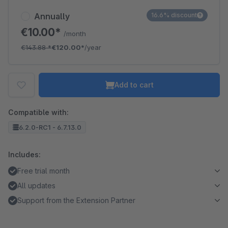
Annually
16.6% discount
€10.00*
/month
€143.88
*
€120.00*
/year
Add to cart
Compatible with:
6.2.0-RC1 - 6.7.13.0
Includes:
Free trial month
All updates
Support from the Extension Partner