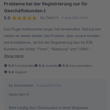
Probleme bei der Registrierung nur für
Geschäftskunden.t
5.0
by Carlo H.
9 June 2023 12:50
Average rating of 5 out of 5 stars
Das Plugin funktionierte lange Zeit einwandfrei. Seit kurzem
haben wir immer wieder das Problem, dass unsere Kunden
uns kontaktieren, da bei der Registrierung (nur für B2B
Kunden) die Felder "Firma", "Abteilung" und "UStId"
ausgegraut werden und nicht beschrieben werden können.
Show more
Den Support haben wir vor 2 Tagen kontaktiert und warten
5.0
Functionality
5.0
Usability
5.0
Documentation
seitdem noch auf Rückmeldung. Wenn uns hier schnell
5.0
Support
geholfen werden, hat das Plugin 5 Sterne verdient. So sind es
aufgrund der Fehler derzeit nur 3 Sterne.
by brainstation
9 June 2023 15:25
Hallo Herr H.
**Update:
Der Support hat nach meiner Bewertung sehr schnell reagiert
Bitte künftig das Ticketsystem in ihren Shopware
und Kontakt zu uns aufgenommen. Gemeinsam arbeiten wir