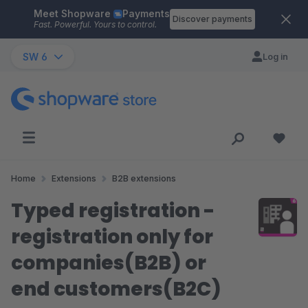
Meet Shopware
Payments
Skip to main content
Discover payments
Fast. Powerful. Yours to control.
SW 6
Log in
Home
Extensions
B2B extensions
Typed registration -
registration only for
companies(B2B) or
end customers(B2C)