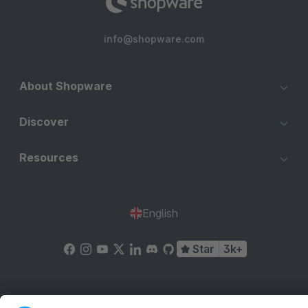
info@shopware.com
About Shopware
Discover
Resources
English
Star
3k+