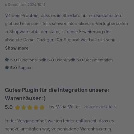
Average rating of 5 out of 5 stars
6 December 2024 10:11
Mit dem Problem, dass es im Standard nur ein Bestandsfeld
gibt und man somit teils schwer internationale Verfügbarkeiten
in Shopware abbilden kann, ist diese Erweiterung der
absolute Game-Changer. Der Support war bei teils sehr
spezifischen Fragen immer kompetent an unserer Seite und
Show more
hat uns sehr weitergeholfen. Absolute Empfehlung!
5.0
Functionality
5.0
Usability
5.0
Documentation
5.0
Support
Gutes Plugin für die Integration unserer
Warenhäuser :)
5.0
by Maria Müller
28 June 2024 10:31
Average rating of 5 out of 5 stars
In der Vergangenheit war ich leider enttäuscht, dass es
nahezu unmöglich war, verschiedene Warenhäuser in