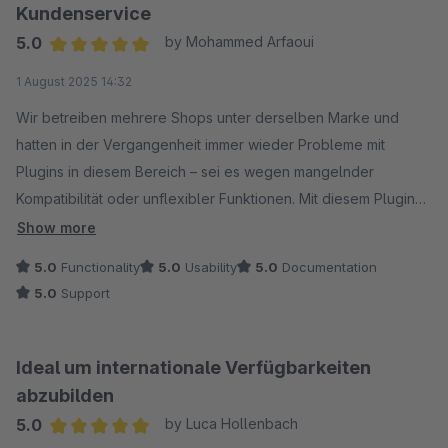
Kundenservice
5.0
by Mohammed Arfaoui
Average rating of 5 out of 5 stars
1 August 2025 14:32
Wir betreiben mehrere Shops unter derselben Marke und
hatten in der Vergangenheit immer wieder Probleme mit
Plugins in diesem Bereich – sei es wegen mangelnder
Kompatibilität oder unflexibler Funktionen. Mit diesem Plugin
hat sich das zum Glück geändert. Es lässt sich einfach
Show more
bedienen, funktioniert zuverlässig über alle Shops hinweg
5.0
Functionality
5.0
Usability
5.0
Documentation
und spart uns enorm viel Zeit.
5.0
Support
Besonders positiv: Der Support reagiert schnell, kompetent
und lösungsorientiert. Auch individuelle Feature-Wünsche
Ideal um internationale Verfügbarkeiten
werden zügig umgesetzt, sodass man sich als Kunde wirklich
abzubilden
ernst genommen und wertgeschätzt fühlt. Absolute
5.0
by Luca Hollenbach
Empfehlung!