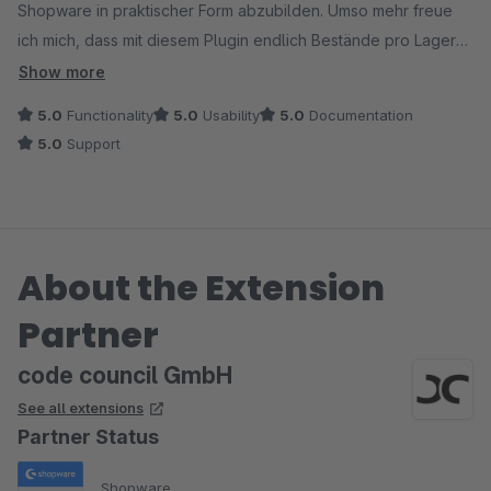
Shopware in praktischer Form abzubilden. Umso mehr freue
ich mich, dass mit diesem Plugin endlich Bestände pro Lager
abgebildet werden können. Die Ersteinrichtung hat zwar etwas
Show more
Zeit in Anspruch genommen, aber der hilfreiche Support und
5.0
Functionality
5.0
Usability
5.0
Documentation
die entwicklerfreundliche Integrationsmöglichkeit für
5.0
Support
Drittsysteme haben den Prozess deutlich erleichtert.
Insgesamt eine wertvolle Ergänzung für unseren Shop, die ich
uneingeschränkt empfehlen kann.
About the Extension
Partner
code council GmbH
See all extensions
Partner Status
Shopware