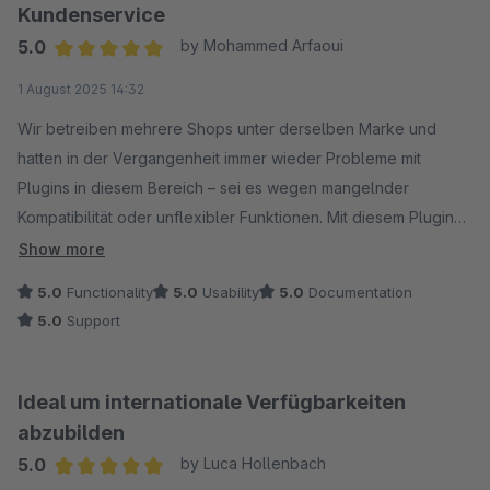
Kundenservice
5.0
by Mohammed Arfaoui
Average rating of 5 out of 5 stars
1 August 2025 14:32
Wir betreiben mehrere Shops unter derselben Marke und
hatten in der Vergangenheit immer wieder Probleme mit
Plugins in diesem Bereich – sei es wegen mangelnder
Kompatibilität oder unflexibler Funktionen. Mit diesem Plugin
hat sich das zum Glück geändert. Es lässt sich einfach
Show more
bedienen, funktioniert zuverlässig über alle Shops hinweg
5.0
Functionality
5.0
Usability
5.0
Documentation
und spart uns enorm viel Zeit.
5.0
Support
Besonders positiv: Der Support reagiert schnell, kompetent
und lösungsorientiert. Auch individuelle Feature-Wünsche
Ideal um internationale Verfügbarkeiten
werden zügig umgesetzt, sodass man sich als Kunde wirklich
abzubilden
ernst genommen und wertgeschätzt fühlt. Absolute
5.0
by Luca Hollenbach
Empfehlung!