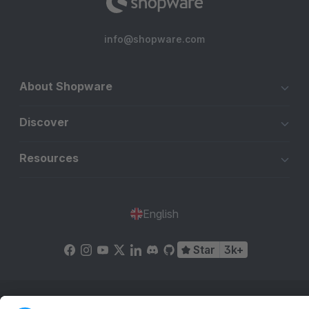
info@shopware.com
About Shopware
Discover
Resources
English
Star
3k+