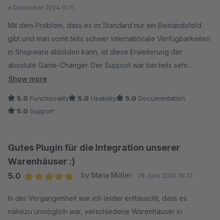
Average rating of 5 out of 5 stars
6 December 2024 10:11
Mit dem Problem, dass es im Standard nur ein Bestandsfeld
gibt und man somit teils schwer internationale Verfügbarkeiten
in Shopware abbilden kann, ist diese Erweiterung der
absolute Game-Changer. Der Support war bei teils sehr
spezifischen Fragen immer kompetent an unserer Seite und
Show more
hat uns sehr weitergeholfen. Absolute Empfehlung!
5.0
Functionality
5.0
Usability
5.0
Documentation
5.0
Support
Gutes Plugin für die Integration unserer
Warenhäuser :)
5.0
by Maria Müller
28 June 2024 10:31
Average rating of 5 out of 5 stars
In der Vergangenheit war ich leider enttäuscht, dass es
nahezu unmöglich war, verschiedene Warenhäuser in