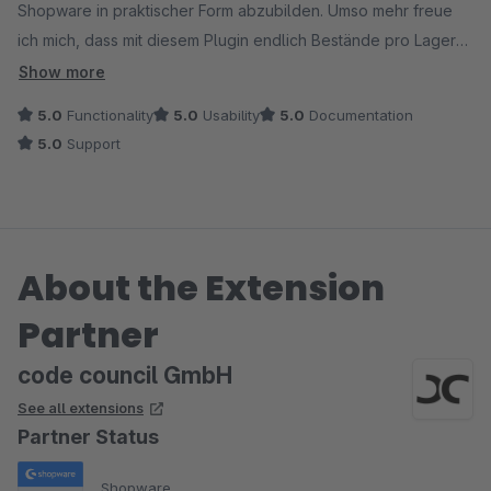
Shopware in praktischer Form abzubilden. Umso mehr freue
ich mich, dass mit diesem Plugin endlich Bestände pro Lager
abgebildet werden können. Die Ersteinrichtung hat zwar etwas
Show more
Zeit in Anspruch genommen, aber der hilfreiche Support und
5.0
Functionality
5.0
Usability
5.0
Documentation
die entwicklerfreundliche Integrationsmöglichkeit für
5.0
Support
Drittsysteme haben den Prozess deutlich erleichtert.
Insgesamt eine wertvolle Ergänzung für unseren Shop, die ich
uneingeschränkt empfehlen kann.
About the Extension
Partner
code council GmbH
See all extensions
Partner Status
Shopware