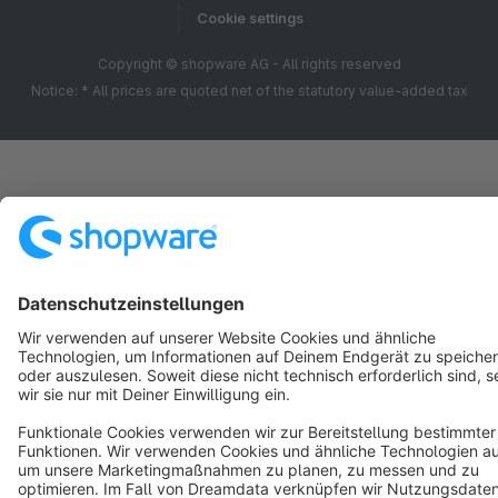
Cookie settings
Copyright © shopware AG - All rights reserved
Notice: * All prices are quoted net of the statutory value-added tax