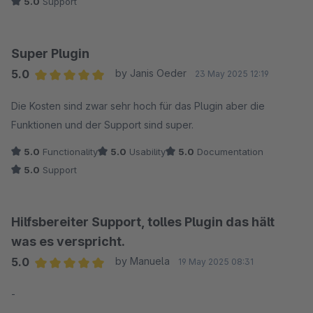
5.0
Support
hilfreich!
Wir sind rundum zufrieden und können nur eine klare
Empfehlung aussprechen!
Super Plugin
5.0
by Janis Oeder
23 May 2025 12:19
Average rating of 5 out of 5 stars
Die Kosten sind zwar sehr hoch für das Plugin aber die
Funktionen und der Support sind super.
5.0
Functionality
5.0
Usability
5.0
Documentation
5.0
Support
Hilfsbereiter Support, tolles Plugin das hält
was es verspricht.
5.0
by Manuela
19 May 2025 08:31
Average rating of 5 out of 5 stars
-