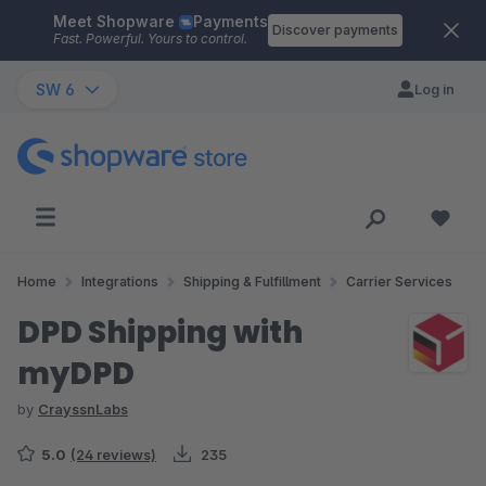
Meet Shopware
Payments
Skip to main content
Discover payments
Fast. Powerful. Yours to control.
SW 6
Log in
Home
Integrations
Shipping & Fulfillment
Carrier Services
DPD Shipping with
myDPD
by
CrayssnLabs
5.0
(24 reviews)
235