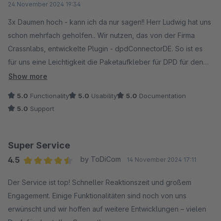
24 November 2024 19:34
3x Daumen hoch - kann ich da nur sagen!! Herr Ludwig hat uns
schon mehrfach geholfen.. Wir nutzen, das von der Firma
Crassnlabs, entwickelte Plugin - dpdConnectorDE. So ist es
für uns eine Leichtigkeit die Paketaufkleber für DPD für den
Versand zu erstellen. Nach Durchführung eines Updates von
Show more
unserem Shop funktionierte das aber nicht mehr einwandfrei.
5.0
Functionality
5.0
Usability
5.0
Documentation
Wo meine Agentur (es ist leider nicht die Fa. Craysslabs)erst
5.0
Support
einmal ewig dafür brauchte eine Problemlösung dafür zu
erstellen, hat Herr Ludwig das in sekundenschnelle gelöst. Ich
hatte die Nachricht gerade erst geschickt - ratz fatz war das
Super Service
Problem gelöst. Vielen Dank dafür! Fehmarn Rapskissen -
4.5
by ToDiCom
14 November 2024 17:11
Astrid Lange-Hallmann
Average rating of 4.5 out of 5 stars
Der Service ist top! Schneller Reaktionszeit und großem
Engagement. Einige Funktionalitäten sind noch von uns
erwünscht und wir hoffen auf weitere Entwicklungen – vielen