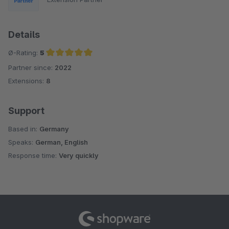
Details
Ø-Rating:
5
Partner since:
2022
Average rating of 5 out of 5 stars
Extensions:
8
Support
Based in:
Germany
Speaks:
German, English
Response time:
Very quickly