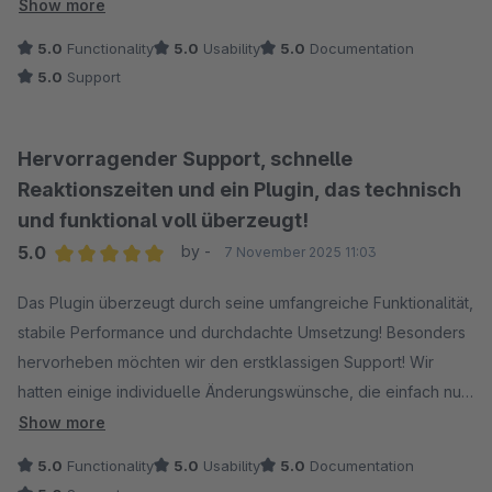
unfassbar gute Support! Selten habe ich einen so engagierten
Show more
und kompetenten Kundenservice erlebt. Der Support geht
5.0
Functionality
5.0
Usability
5.0
Documentation
über das normale Maß deutich hinaus!
5.0
Support
Klare Kaufempfehlung - nicht nur wegen des soliden Plugins,
sondern vor allem wegen des herausragenden Supports, der
seinesgleichen sucht!
Hervorragender Support, schnelle
Reaktionszeiten und ein Plugin, das technisch
und funktional voll überzeugt!
5.0
by -
7 November 2025 11:03
Average rating of 5 out of 5 stars
Das Plugin überzeugt durch seine umfangreiche Funktionalität,
stabile Performance und durchdachte Umsetzung! Besonders
hervorheben möchten wir den erstklassigen Support! Wir
hatten einige individuelle Änderungswünsche, die einfach nur
hervorragend umgesetzt worden sind. Die Kommunikation war
Show more
jederzeit schnell, freundlich und lösungsorientiert. Gerade die
5.0
Functionality
5.0
Usability
5.0
Documentation
schnelle Abstimmung per Telefon war einfach nur super