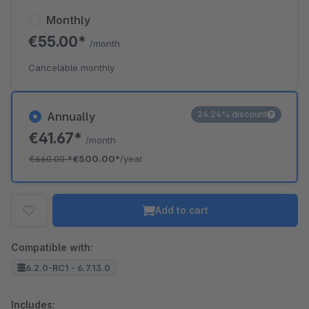
Monthly
€55.00*
/month
Cancelable monthly
24.24% discount
Annually
€41.67*
/month
€660.00
*
€500.00*
/year
Add to cart
Compatible with:
6.2.0-RC1 - 6.7.13.0
Includes: