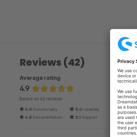
Reviews (42)
Average rating
4.9
Average rating of 4.93 out of 5 stars
Based on 42 reviews
5.0
Functionality
5.0
Usability
4.8
Documentation
2.1
Support