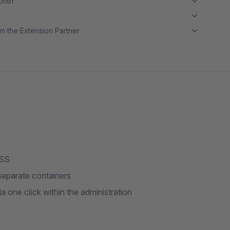
month
m the Extension Partner
CSS
separate containers
 one click within the administration