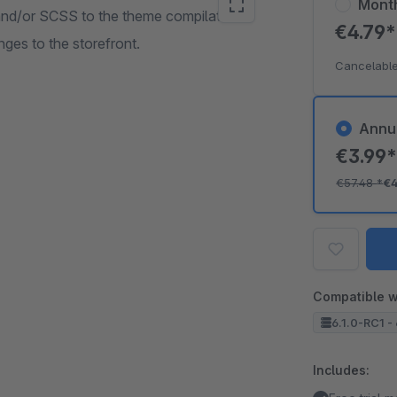
Mont
and/or SCSS to the theme compilation.
€4.79
es to the storefront.
Cancelable
Annu
€3.99
€57.48
*
€4
Compatible w
6.1.0-RC1 - 
Includes: