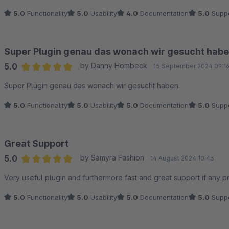
5.0
Functionality
5.0
Usability
4.0
Documentation
5.0
Suppo
Super Plugin genau das wonach wir gesucht habe
5.0
by Danny Hombeck
15 September 2024 09:1
Average rating of 5 out of 5 stars
Super Plugin genau das wonach wir gesucht haben.
5.0
Functionality
5.0
Usability
5.0
Documentation
5.0
Suppo
Great Support
5.0
by Samyra Fashion
14 August 2024 10:43
Average rating of 5 out of 5 stars
Very useful plugin and furthermore fast and great support if any 
5.0
Functionality
5.0
Usability
5.0
Documentation
5.0
Suppo