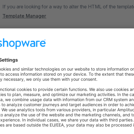
If you are looking for a way to alter the HTML of the templa
Template Manager
Sort by
Rundum gelungene Erweiterung | Top Empfehlun
5.0
by WEKOTRADE
7 August 2025 09:37
Average rating of 5 out of 5 stars
Die Erweiterung überzeugt durch ihre vielfältige und durchdachte 
individuellen Anpassungen (CSS/JS Container) an einem Ort zusa
Überblick und kann Änderungen noch schneller und effizienter durc