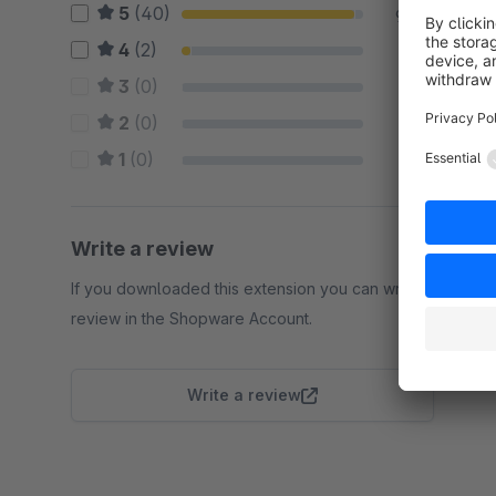
5
(40)
95 %
4
(2)
5 %
3
(0)
0 %
2
(0)
0 %
1
(0)
0 %
Write a review
If you downloaded this extension you can write a
review in the Shopware Account.
Write a review