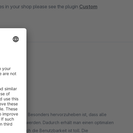
tes in your shop please see the plugin
Custom
g!
Funktionalität. Besonders hervorzuheben ist, dass alle
mmengefasst werden. Dadurch erhält man einen optimalen
hführen. Auch die Benutzbarkeit ist toll. Die