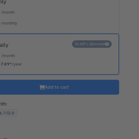
hly
*
/month
 monthly
16.68% discount
ally
*
/month
7.89*
/year
Add to cart
ith:
6.7.13.0