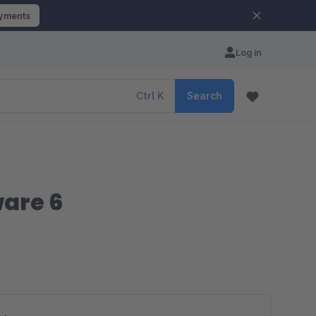
ayments
Log in
Ctrl
K
Search
are 6