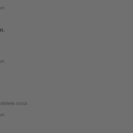
rt
n.
6
rt
problems occur.
rt