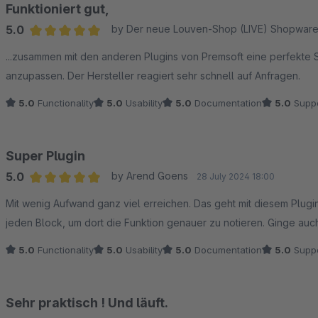
Funktioniert gut,
5.0
by Der neue Louven-Shop (LIVE) Shopwar
Average rating of 5 out of 5 stars
...zusammen mit den anderen Plugins von Premsoft eine perfekte 
anzupassen. Der Hersteller reagiert sehr schnell auf Anfragen.
5.0
Functionality
5.0
Usability
5.0
Documentation
5.0
Suppo
Super Plugin
5.0
by Arend Goens
28 July 2024 18:00
Average rating of 5 out of 5 stars
Mit wenig Aufwand ganz viel erreichen. Das geht mit diesem Plugin.
jeden Block, um dort die Funktion genauer zu notieren. Ginge auc
5.0
Functionality
5.0
Usability
5.0
Documentation
5.0
Suppo
Sehr praktisch ! Und läuft.