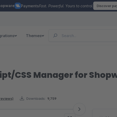
hopware
Payments
Fast. Powerful. Yours to control.
Discover p
grations
Themes
pt/CSS Manager for Shopw
reviews)
Downloads:
9,759