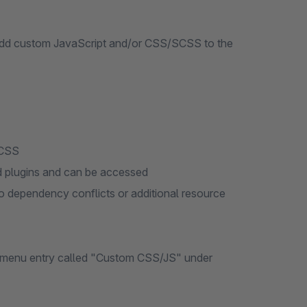
 add custom JavaScript and/or CSS/SCSS to the
SCSS
d plugins and can be accessed
o dependency conflicts or additional resource
ew menu entry called "Custom CSS/JS" under