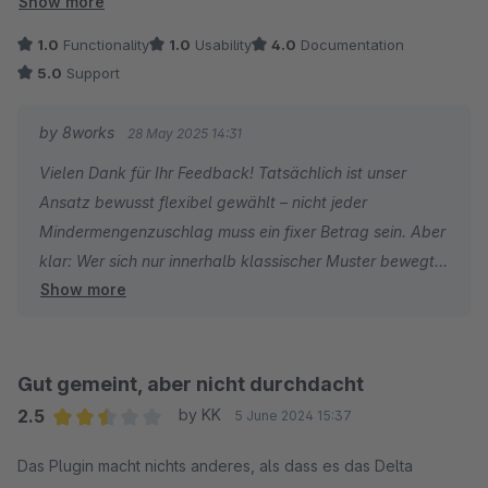
Show more
1.0
Functionality
1.0
Usability
4.0
Documentation
Dieses Plugin ist für mich so nicht nutzbar. Schade.
5.0
Support
by 8works
28 May 2025 14:31
Vielen Dank für Ihr Feedback! Tatsächlich ist unser
Ansatz bewusst flexibel gewählt – nicht jeder
Mindermengenzuschlag muss ein fixer Betrag sein. Aber
klar: Wer sich nur innerhalb klassischer Muster bewegt,
Show more
dem erschließen sich alternative Denkansätze oft nicht
sofort. Schade, dass unser Plugin für Sie nicht passt –
vielleicht ergibt sich ja bei einem Blick über den
Tellerrand doch noch ein Aha-Moment.
Gut gemeint, aber nicht durchdacht
2.5
by KK
5 June 2024 15:37
Average rating of 2.5 out of 5 stars
Das Plugin macht nichts anderes, als dass es das Delta