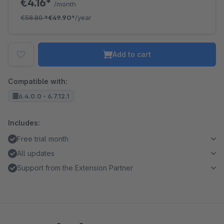
€4.16*
/month
€58.80
*
€49.90*
/year
Add to cart
Compatible with:
6.4.0.0 - 6.7.12.1
Includes:
Free trial month
All updates
Support from the Extension Partner