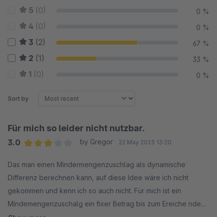
5
(0)
0 %
4
(0)
0 %
3
(2)
67 %
2
(1)
33 %
1
(0)
0 %
Sort by
Für mich so leider nicht nutzbar.
3.0
by Gregor
22 May 2025 13:20
Average rating of 3 out of 5 stars
Das man einen Mindermengenzuschlag als dynamische
Differenz berechnen kann, auf diese Idee wäre ich nicht
gekommen und kenn ich so auch nicht. Für mich ist ein
Mindemengenzuschalg ein fixer Betrag bis zum Ereiche ndes
Mindestbestellwert.