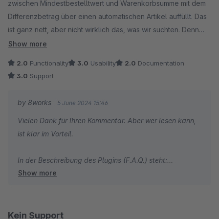
zwischen Mindestbestelltwert und Warenkorbsumme mit dem
Differenzbetrag über einen automatischen Artikel auffüllt. Das
ist ganz nett, aber nicht wirklich das, was wir suchten. Denn
einen fixen Mindermengenaufschlag definieren zu können,
Show more
sollte eigentlich eine selbstverständliche Funktion sein. Von
2.0
Functionality
3.0
Usability
2.0
Documentation
daher nur eingeschränkt brauchbar.
3.0
Support
by 8works
5 June 2024 15:46
Vielen Dank für Ihren Kommentar. Aber wer lesen kann,
ist klar im Vorteil.
In der Beschreibung des Plugins (F.A.Q.) steht:
Show more
Können statische Aufpreise definiert werden?
Es können keine statischen Aufpreise hinterlegt werden,
hierfür gibt es andere Plugin-Lösungen. Unser Plugin
Kein Support