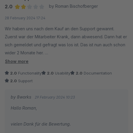
errechnet automatisch den Wert, von Warenkorb Wert,
2.0
by Roman Bischofberger
bis zu dem der in den Plugin Einstellungen hinterlegt
Average rating of 2 out of 5 stars
28 February 2024 17:24
wurde. Was unser Plugin kann: - Plugin Einstellung =
200€ - Warenkorbwert = 150€, 170€, 200€ -
Wir haben uns nach dem Kauf an den Support gewannt.
Mindermengenzuschlag = 50€, 30€, 0€ Was unser
Zuerst war der Mitarbeiter Krank, dann abwesend. Dann hat er
Plugin nicht kann: - Aufpreis = +10€ - Warenkorbwert =
sich gemeldet und gefragt was los ist. Das ist nun auch schon
60€, 90€, 111€ - Gesamtwert = 70€, 100€, 121€
wider 2 Monate her.
Show more
Des Weiteren verstehe ich nicht, warum Sie uns 3 Sterne
Das Plugin tut was es soll (darum 2 Sterne) ist aber ganz
2.0
Functionality
2.0
Usability
2.0
Documentation
für den Support geben? Wir hatten keinen Kontakt..
sicher noch Luft nach oben.
2.0
Support
Ebenso bei Dokumentation.
by 8works
29 February 2024 10:23
Trotzdem vielen Dank für das Feedback ;)
Hallo Roman,
vielen Dank für die Bewertung.