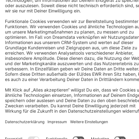
eingetroffen. Daher konnten wir hier die Bearbeitung
Notice: * All prices are quoted net of the statutory value-added tax
nicht fortführen.
-- Fazit --
Nun sitzen wir hier heute und sehen deine Bewertung,
die in allen Punkten "2 Sterne" erhalten hat, was wir
sehr bedauern und nicht nachvollziehen können, weil du
ja auch selbst schreibst, dass das Plugin funktioniert.
Das Luft nach oben ist, ist sicherlich auf dein Feature
Request bezogen und nicht auf ein Bug. Wir versuchen
wirklich auf jede Anfrage einzugehen und fair zu
antworten & urteilen ob dieses Feature Sinn macht oder
nicht. Bei dir hatten wir geschrieben, dass wir hier
Potential sehen und nicht abgeneigt sind. Daher bitten
wir hier noch einmal die Bewertung zu überdenken und
noch einmal Kontakt mit uns aufzunehmen, damit wir es