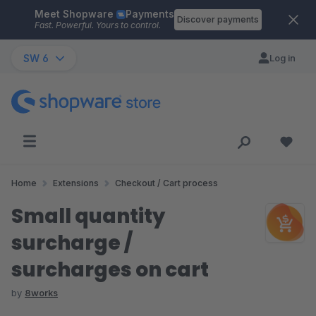
Meet Shopware
Payments
Skip to main content
Discover payments
Fast. Powerful. Yours to control.
SW 6
Log in
Home
Extensions
Checkout / Cart process
Small quantity
surcharge /
surcharges on cart
by
8works