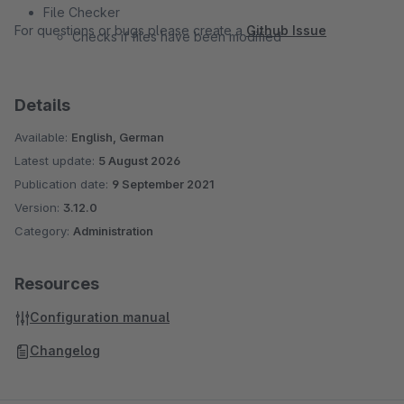
File Checker
For questions or bugs please create a
Github Issue
Checks if files have been modified
Details
Available:
English, German
Latest update:
5 August 2026
Publication date:
9 September 2021
Version:
3.12.0
Category:
Administration
Resources
Configuration manual
Changelog