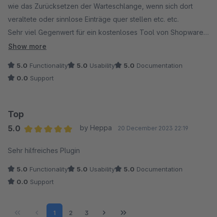
wie das Zurücksetzen der Warteschlange, wenn sich dort
veraltete oder sinnlose Einträge quer stellen etc. etc.
Sehr viel Gegenwert für ein kostenloses Tool von Shopware-
Enthusiasten.
Show more
5.0
Functionality
5.0
Usability
5.0
Documentation
0.0
Support
Top
5.0
by Heppa
20 December 2023 22:19
Average rating of 5 out of 5 stars
Sehr hilfreiches Plugin
5.0
Functionality
5.0
Usability
5.0
Documentation
0.0
Support
Page
Page
Page
1
2
3