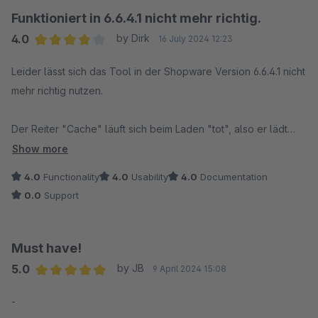
Funktioniert in 6.6.4.1 nicht mehr richtig.
4.0
by Dirk
16 July 2024 12:23
Average rating of 4 out of 5 stars
Leider lässt sich das Tool in der Shopware Version 6.6.4.1 nicht
mehr richtig nutzen.
Der Reiter "Cache" läuft sich beim Laden "tot", also er lädt
einfach nicht. Dies scheint jetzt wirklich aber ein Bug zu sein.
Show more
Zu Testzwecken habe ich einen Testshop installiert
4.0
Functionality
4.0
Usability
4.0
Documentation
(jungfräulich). Angefangen in Version 6.5.7.4. Da lief das
0.0
Support
"Tool" noch ohne Probleme. Nach Update Shop auf 6.6.4.1
und "Tool"-Version 2.1.3 kommt das gleiche Problem mit
Totlaufen des "Cache"-Reiters. Achja, am Server bzw.
Must have!
OPCACHE liegt es nicht, hier wurde alles überprüft. Die Werte
5.0
by JB
9 April 2024 15:08
"opcache.validate_timestamps=On (1)" und
Average rating of 5 out of 5 stars
"opcache.enable_file_override=Off (0)" sind gegeben.
-