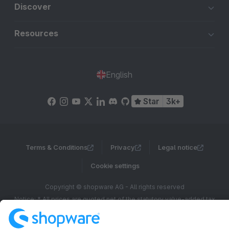
Discover
Resources
English
Star
3k+
Terms & Conditions
Privacy
Legal notice
Cookie settings
Copyright © shopware AG - All rights reserved
Notice: * All prices are quoted net of the statutory value-added tax