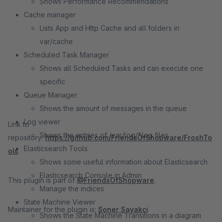
Shows Performance Recommendations
Cache manager
Lists App and Http Cache and all folders in
var/cache
Scheduled Task Manager
Shows all Scheduled Tasks and can execute one
specific
Queue Manager
Shows the amount of messages in the queue
Log viewer
Link to
Shows the entries of /var/log/*.log files
repository:
https://github.com/FriendsOfShopware/FroshTo
Elasticsearch Tools
ols
Shows some useful information about Elasticsearch
Elasticsearch Console in Admin
This plugin is part of
@FriendsOfShopware
.
Manage the indices
State Machine Viewer
Maintainer for the plugin is:
Soner Sayakci
Shows the State Machine Transitions in a diagram