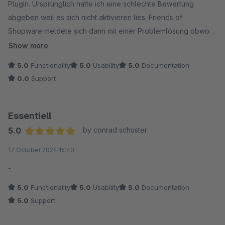
Plugin. Ursprünglich hatte ich eine schlechte Bewertung
abgeben weil es sich nicht aktivieren lies. Friends of
Shopware meldete sich dann mit einer Problemlösung obwohl
der Fehler bei mir lag. Das ist klar 5 Sterne plus und sehr
Show more
empfehlenswert
5.0
Functionality
5.0
Usability
5.0
Documentation
0.0
Support
Essentiell
5.0
by conrad schuster
Average rating of 5 out of 5 stars
17 October 2024 16:40
-
5.0
Functionality
5.0
Usability
5.0
Documentation
5.0
Support