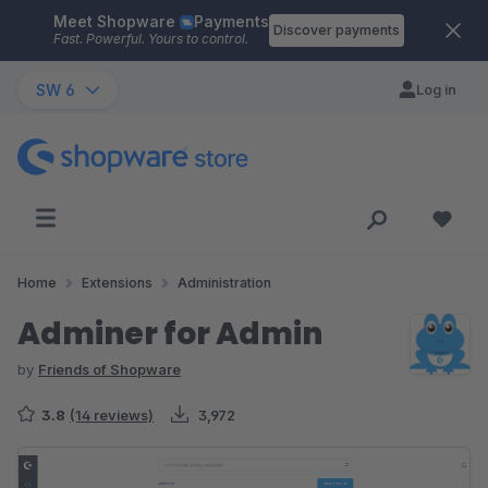
Meet Shopware
Payments
Skip to main content
Discover payments
Fast. Powerful. Yours to control.
SW 6
Log in
Home
Extensions
Administration
Adminer for Admin
by
Friends of Shopware
3.8
(14 reviews)
3,972
Skip image gallery