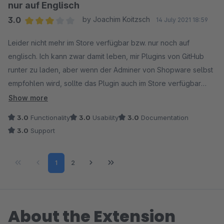
nur auf Englisch
3.0
by Joachim Koitzsch
14 July 2021 18:59
Average rating of 3 out of 5 stars
Leider nicht mehr im Store verfügbar bzw. nur noch auf
englisch. Ich kann zwar damit leben, mir Plugins von GitHub
runter zu laden, aber wenn der Adminer von Shopware selbst
empfohlen wird, sollte das Plugin auch im Store verfügbar
sein. Und zwar nicht nur auf der englischen Seite!
Show more
3.0
Functionality
3.0
Usability
3.0
Documentation
3.0
Support
Page
Page
1
2
About the Extension