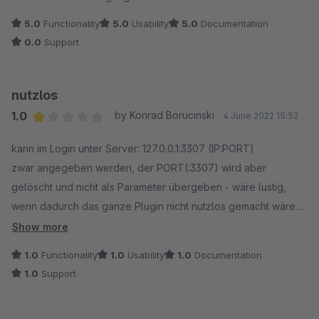
5.0
Functionality
5.0
Usability
5.0
Documentation
0.0
Support
nutzlos
1.0
by Konrad Borucinski
4 June 2022 15:52
Average rating of 1 out of 5 stars
kann im Login unter Server: 127.0.0.1:3307 (IP:PORT)
zwar angegeben werden, der PORT(:3307) wird aber
gelöscht und nicht als Parameter übergeben - wäre lustig,
wenn dadurch das ganze Plugin nicht nutzlos gemacht wäre
:-). Ohne dieses Plugin funktioniert adminer.php einwandfrei -
Show more
in SW Rootverzeichnis kopiert und fertig :-)
1.0
Functionality
1.0
Usability
1.0
Documentation
1.0
Support