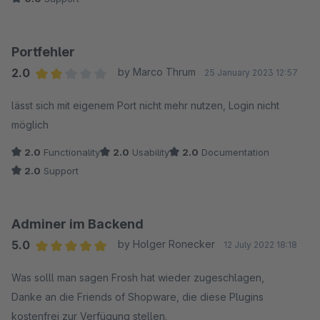
Tabellen im Shop. Jeder klick springt die Seite hoch. Also wer
braucht sowas... ? das ding is ja sogar nerviger als
phpMyAdmin ...
Portfehler
2.0
by Marco Thrum
25 January 2023 12:57
Average rating of 2 out of 5 stars
lässt sich mit eigenem Port nicht mehr nutzen, Login nicht
möglich
2.0
Functionality
2.0
Usability
2.0
Documentation
2.0
Support
Adminer im Backend
5.0
by Holger Ronecker
12 July 2022 18:18
Average rating of 5 out of 5 stars
Was solll man sagen Frosh hat wieder zugeschlagen,
Danke an die Friends of Shopware, die diese Plugins
kostenfrei zur Verfügung stellen.