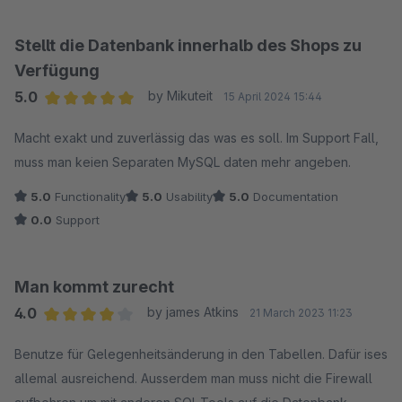
Stellt die Datenbank innerhalb des Shops zu
Verfügung
5.0
by Mikuteit
15 April 2024 15:44
Average rating of 5 out of 5 stars
Macht exakt und zuverlässig das was es soll. Im Support Fall,
muss man keien Separaten MySQL daten mehr angeben.
5.0
Functionality
5.0
Usability
5.0
Documentation
0.0
Support
Man kommt zurecht
4.0
by james Atkins
21 March 2023 11:23
Average rating of 4 out of 5 stars
Benutze für Gelegenheitsänderung in den Tabellen. Dafür ises
allemal ausreichend. Ausserdem man muss nicht die Firewall