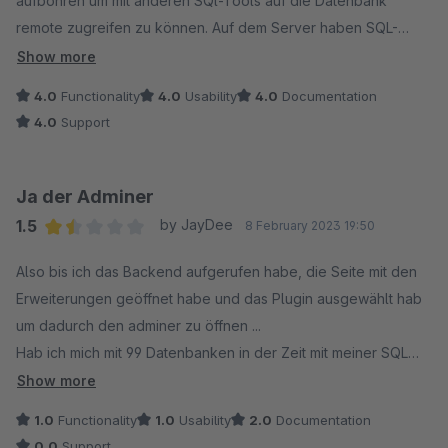
aufbohren um mit anderen SQl-Tools auf die Datenbank
remote zugreifen zu können. Auf dem Server haben SQL-
Tools auch nichts zu suchen. Daher, genau das richtige für
Show more
mich, weil direkt in Shopware integriert.
4.0
Functionality
4.0
Usability
4.0
Documentation
4.0
Support
Ja der Adminer
1.5
by JayDee
8 February 2023 19:50
Average rating of 1.5 out of 5 stars
Also bis ich das Backend aufgerufen habe, die Seite mit den
Erweiterungen geöffnet habe und das Plugin ausgewählt hab
um dadurch den adminer zu öffnen ...
Hab ich mich mit 99 Datenbanken in der Zeit mit meiner SQL
IDE verbunden.
Show more
1.0
Functionality
1.0
Usability
2.0
Documentation
Der Adminer macht ja auch soviel spass bei den ganzen
0.0
Support