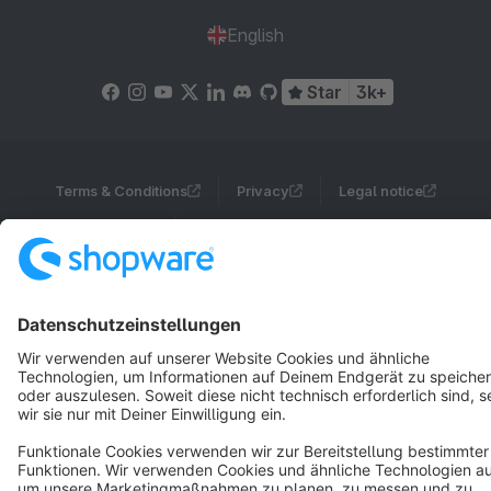
English
Star
3k+
Terms & Conditions
Privacy
Legal notice
Cookie settings
Copyright © shopware AG - All rights reserved
Notice: * All prices are quoted net of the statutory value-added tax