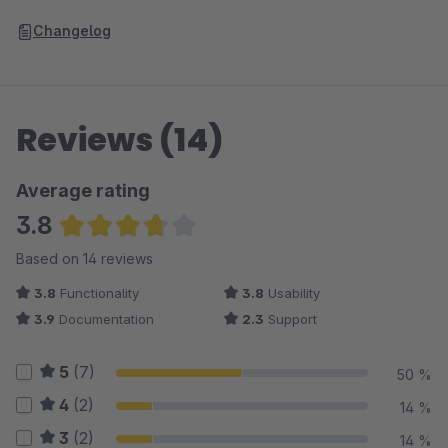
Changelog
Reviews (14)
Average rating
3.8
Average rating of 3.82 out of 5 stars
Based on 14 reviews
3.8
Functionality
3.8
Usability
3.9
Documentation
2.3
Support
5
(7)
50 %
4
(2)
14 %
3
(2)
14 %