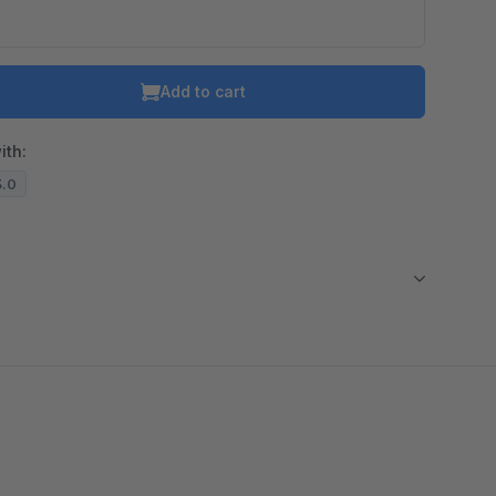
Add to cart
ith:
3.0