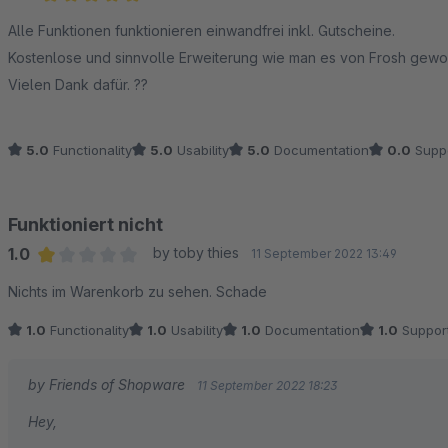
Average rating of 5 out of 5 stars
Alle Funktionen funktionieren einwandfrei inkl. Gutscheine.
Kostenlose und sinnvolle Erweiterung wie man es von Frosh gewohn
Vielen Dank dafür. ??
5.0
Functionality
5.0
Usability
5.0
Documentation
0.0
Supp
Funktioniert nicht
1.0
by toby thies
11 September 2022 13:49
Average rating of 1 out of 5 stars
Nichts im Warenkorb zu sehen. Schade
1.0
Functionality
1.0
Usability
1.0
Documentation
1.0
Suppor
by Friends of Shopware
11 September 2022 18:23
Hey,