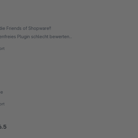
 die Friends of Shopware!!
enfreies Plugin schlecht bewerten...
rt
de
rt
6.5