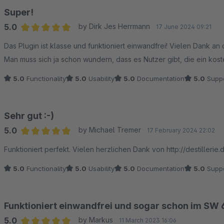
Super!
5.0
by Dirk Jes Herrmann
17 June 2024 09:21
Average rating of 5 out of 5 stars
Das Plugin ist klasse und funktioniert einwandfrei! Vielen Dank an
Man muss sich ja schon wundern, dass es Nutzer gibt, die ein kost
5.0
Functionality
5.0
Usability
5.0
Documentation
5.0
Suppo
Sehr gut :-)
5.0
by Michael Tremer
17 February 2024 22:02
Average rating of 5 out of 5 stars
Funktioniert perfekt. Vielen herzlichen Dank von http://destillerie.
5.0
Functionality
5.0
Usability
5.0
Documentation
5.0
Suppo
Funktioniert einwandfrei und sogar schon im SW 
5.0
by Markus
11 March 2023 16:06