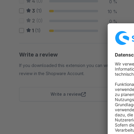
4
(0)
0 %
3
(1)
10 %
2
(0)
0 %
1
(1)
10 %
Write a review
If you downloaded this extension you can write a
review in the Shopware Account.
Write a review