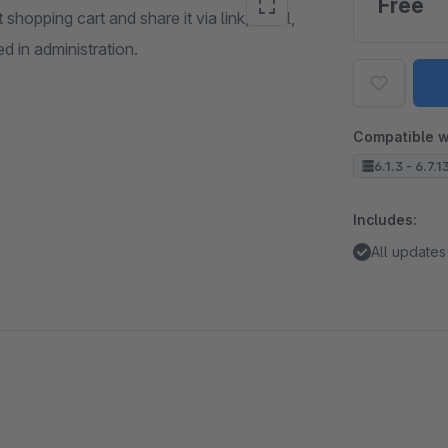
Free
shopping cart and share it via link, email,
in administration.
Compatible w
6.1.3 - 6.7.1
Includes:
All updates