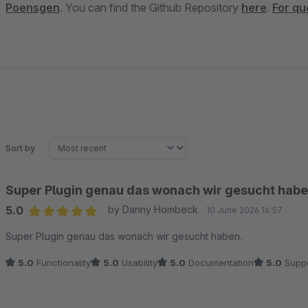
Poensgen
. You can find the Github Repository
here
.
For qu
Sort by
Super Plugin genau das wonach wir gesucht habe
5.0
by Danny Hombeck
10 June 2026 16:57
Average rating of 5 out of 5 stars
Super Plugin genau das wonach wir gesucht haben.
5.0
Functionality
5.0
Usability
5.0
Documentation
5.0
Suppo