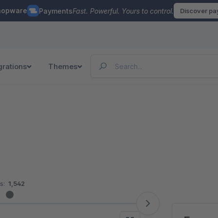
hopware
Payments
Fast. Powerful. Yours to control.
Discover p
grations
Themes
s:
1,542