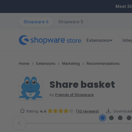
ip to main content
Skip to search
Skip to main navigation
Meet S
Shopware 6
Shopware 5
Extensions
Inte
Home
Extensions
Marketing
Recommendations
Share basket
by
Friends of Shopware
Rating:
4.4
(10 reviews)
Download
Average rating of 4.35 out of 5 stars
Skip image gallery