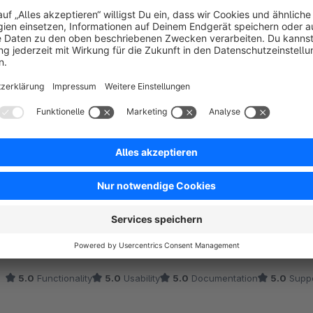
5.0
Functionality
4.0
Usability
4.0
Documentation
0.0
Supp
Klasse!
5.0
by Carsten Rosebrock
16 March 2025 10:41
Average rating of 5 out of 5 stars
Richtig coole Erweiterung für jeden Shop! Vielen Dank an Frosh!
5.0
Functionality
5.0
Usability
5.0
Documentation
5.0
Suppo
Sehr hilfreich
5.0
by Ben Roe
17 January 2025 13:19
Average rating of 5 out of 5 stars
Ein Plugin was sehr nützlich ist und ich nicht mehr missen möchte.
Dazu auch noch kostenlos. Vielen Dank an den Entwickler.
5.0
Functionality
5.0
Usability
5.0
Documentation
5.0
Suppo