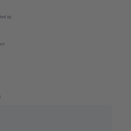
t ist.
ort
t