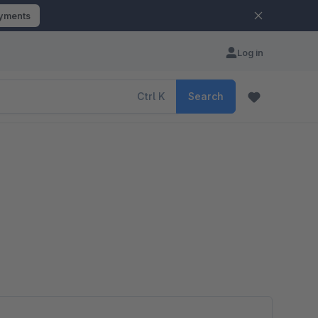
ayments
Log in
Ctrl
K
Search