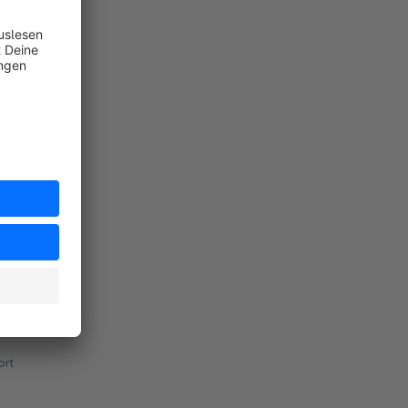
ort
rt
rt