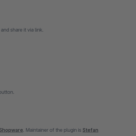
nd share it via link.
button.
fShopware
. Maintainer of the plugin is
Stefan