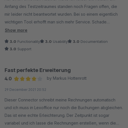
Anfang des Testzeitraumes standen noch Fragen offen, die
mir leider nicht beantwortet wurden. Bei so einem eigentlich
wichtigen Tool erhofft man sich mehr Service. Schade
eigentlich
Show more
3.0
Functionality
3.0
Usability
3.0
Documentation
3.0
Support
Fast perfekte Erweiterung
4.0
by Markus Hottenrott
Average rating of 4 out of 5 stars
29 December 2021 20:52
Dieser Connector schreibt meine Rechnungen automatisch
und ich muss in Lexoffice nur noch die Buchungen abgleichen.
Das ist eine echte Erleichterung. Der Zeitpunkt ist sogar
variabel und ich lasse die Rechnungen erstellen, wenn die