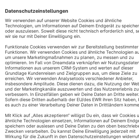
Cookie settings
Copyright © shopware AG - All rights reserved
Notice: * All prices are quoted net of the statutory value-added tax