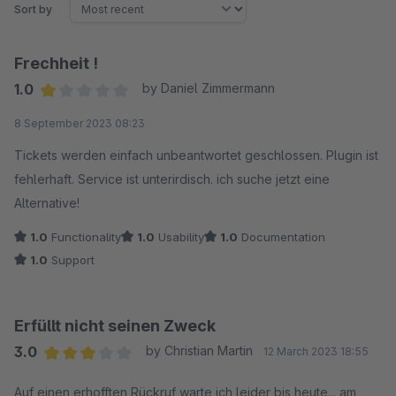
Sort by
Frechheit !
1.0
by Daniel Zimmermann
Average rating of 1 out of 5 stars
8 September 2023 08:23
Tickets werden einfach unbeantwortet geschlossen. Plugin ist
fehlerhaft. Service ist unterirdisch. ich suche jetzt eine
Alternative!
1.0
Functionality
1.0
Usability
1.0
Documentation
1.0
Support
Erfüllt nicht seinen Zweck
3.0
by Christian Martin
12 March 2023 18:55
Average rating of 3 out of 5 stars
Auf einen erhofften Rückruf warte ich leider bis heute... am