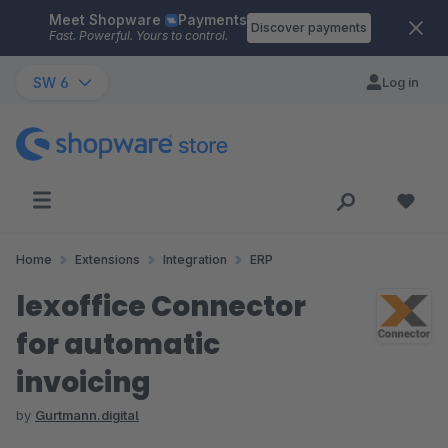
Meet Shopware
Payments
Skip to main content
Discover payments
Fast. Powerful. Yours to control.
SW 6
Log in
Home
Extensions
Integration
ERP
lexoffice Connector
for automatic
invoicing
by
Gurtmann.digital