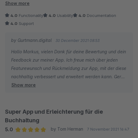
Bestellung abgeschlossen ist. Was noch fehlt ist aus meiner
Show more
Sicht, dass die erstellte Rechnung nun an die Bestellung
4.0
Functionality
4.0
Usability
4.0
Documentation
geheftet und an den Kunden versendet wird, da ich dies
4.0
Support
derzeit manuell tun muss, aber für die Integration ist das sehr
wichtig.
by Gurtmann.digital
30 December 2021 08:53
Hallo Markus, vielen Dank für deine Bewertung und dein
Feedback zur meiner App. Ich freue mich über jeden
Featurewunsch und Rückmeldung zur App, mit der diese
nachhaltig verbessert und erweitert werden kann. Gerne
Show more
nehme ich deinen Wunsch auf und implementiere in
einem zukünftigen Update die Funktion, dass die
Rechnungen auch zurück zu Shopware übertragen und
dort an den Kunden gesendet werden können! Liebe
Super App und Erleichterung für die
Grüße, Henrik
Buchhaltung
5.0
by Tom Herman
7 November 2021 16:47
Average rating of 5 out of 5 stars