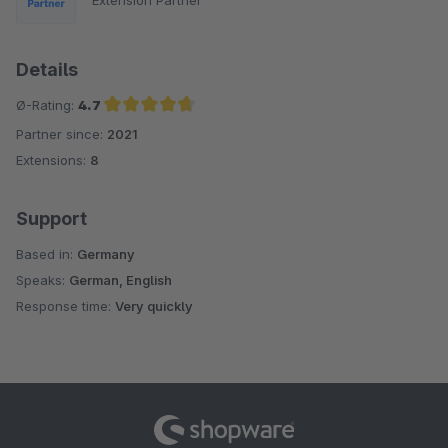
Extension Partner
Details
Ø-Rating:
4.7
Partner since:
2021
Average rating of 4.7 out of 5 stars
Extensions:
8
Support
Based in:
Germany
Speaks:
German, English
Response time:
Very quickly