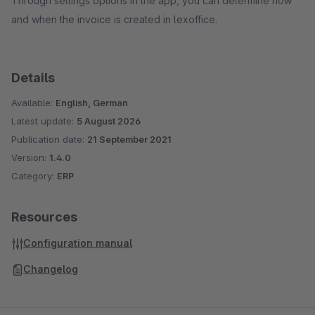
Through settings options in the app, you can determine how
and when the invoice is created in lexoffice.
Details
Available:
English, German
Latest update:
5 August 2026
Publication date:
21 September 2021
Version:
1.4.0
Category:
ERP
Resources
Configuration manual
Changelog