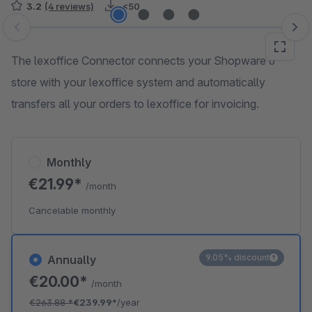
3.2
(4 reviews)
<50
Skip image gallery
The lexoffice Connector connects your Shopware 6
store with your lexoffice system and automatically
transfers all your orders to lexoffice for invoicing.
Monthly
€21.99*
/month
Cancelable monthly
9.05% discount
Annually
€20.00*
/month
€263.88
*
€239.99*
/year