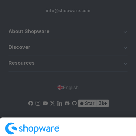
info@shopware.com
About Shopware
Discover
Resources
English
Star
3k+
Terms & Conditions
Privacy
Legal notice