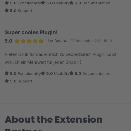
5.0
Functionality
5.0
Usability
5.0
Documentation
zukünftig noch weitere Möglichkeiten zur
5.0
Support
Individualisierung gibt! :-) Liebe Grüße, Henrik
Super cooles Plugin!
5.0
by Aiyana
13 November 2021 15:10
Average rating of 5 out of 5 stars
Vielen Dank für das einfach zu bedienbarem Plugin. Es ist
wirklich ein Mehrwert für jeden Shop :-)
5.0
Functionality
5.0
Usability
5.0
Documentation
5.0
Support
About the Extension