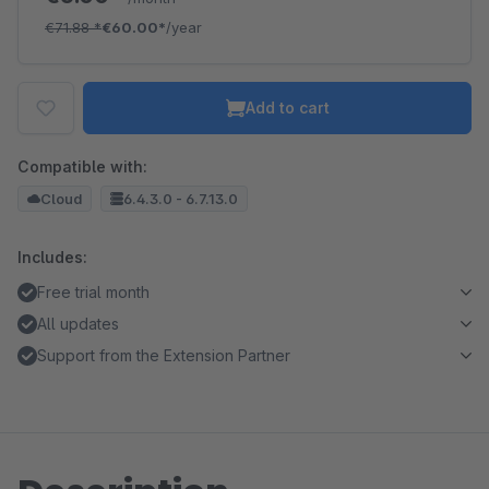
€71.88
*
€60.00*
/year
Add to cart
Compatible with:
Cloud
6.4.3.0 - 6.7.13.0
Includes:
Free trial month
All updates
Support from the Extension Partner