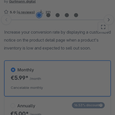
by
Gurtmann.digital
5.0
(4 reviews)
211
Skip image gallery
Increase your conversion rate by displaying a customized
notice on the product detail page when a product's
inventory is low and expected to sell out soon.
Monthly
€5.99*
/month
Cancelable monthly
Annually
16.53% discount
€5.00*
/month