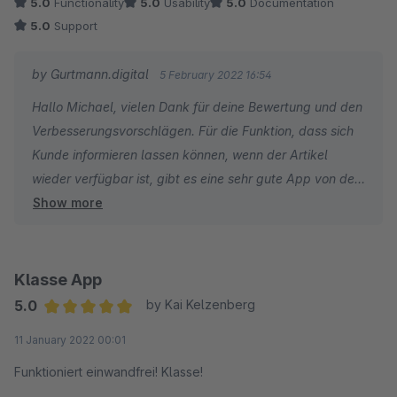
5.0
Functionality
5.0
Usability
5.0
Documentation
5.0
Support
by Gurtmann.digital
5 February 2022 16:54
Hallo Michael, vielen Dank für deine Bewertung und den
Verbesserungsvorschlägen. Für die Funktion, dass sich
Kunde informieren lassen können, wenn der Artikel
wieder verfügbar ist, gibt es eine sehr gute App von dem
Show more
Hersteller "Shop Studio" hier im Shopware Store. Such
dazu einfach mal nach "Wieder auf Lager-
Benachrichtigung". Da die App genau diese Funktion
abbildet, wird es diese in meiner App nicht geben. In
Klasse App
puncto Design-Einstellungen gibt es aktuell die
5.0
by Kai Kelzenberg
Möglichkeit aus insgesamt 8 verschiedenen
Average rating of 5 out of 5 stars
11 January 2022 00:01
Farbgebungen zu wählen, die sich entsprechend dem
verwendeten Theme anpassen. Sehr gerne nehme ich
Funktioniert einwandfrei! Klasse!
hier deinen Vorschlag mit auf die Roadmap, sodass es