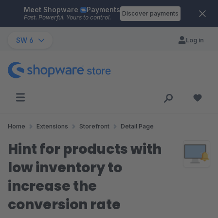
Meet Shopware
Payments
Skip to main content
Discover payments
Fast. Powerful. Yours to control.
SW 6
Log in
Home
Extensions
Storefront
Detail Page
Hint for products with
low inventory to
increase the
conversion rate