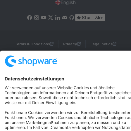
English
Star
3k+
Terms & Conditions
Privacy
Legal notice
Cookie settings
Copyright © shopware AG - All rights reserved
Notice: * All prices are quoted net of the statutory value-added tax