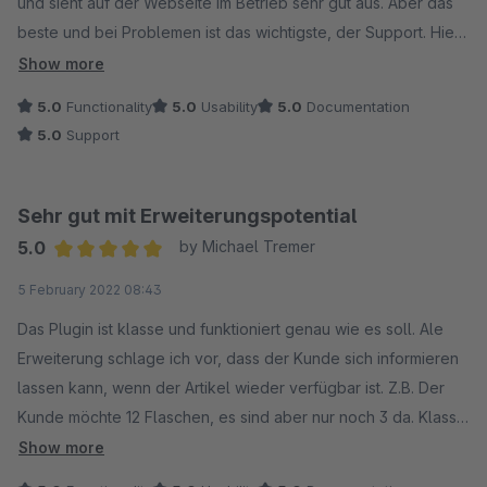
und sieht auf der Webseite im Betrieb sehr gut aus. Aber das
beste und bei Problemen ist das wichtigste, der Support. Hier
wurde mir von Herrn Gurtmann perfekt geholfen und der
Show more
Fehler behoben. Der Fehler lag nicht mal an dem Plugin,
5.0
Functionality
5.0
Usability
5.0
Documentation
sondern an uns. Trotzdem hat er sich die Mühe gemacht um
5.0
Support
den Fehler zu finden. Daher, nochmals vielen Dank !!
Sehr gut mit Erweiterungspotential
5.0
by Michael Tremer
Average rating of 5 out of 5 stars
5 February 2022 08:43
Das Plugin ist klasse und funktioniert genau wie es soll. Ale
Erweiterung schlage ich vor, dass der Kunde sich informieren
lassen kann, wenn der Artikel wieder verfügbar ist. Z.B. Der
Kunde möchte 12 Flaschen, es sind aber nur noch 3 da. Klasse
wäre auch, wenn man den Hinweis direkt in den Einstellungen
Show more
designen kann.