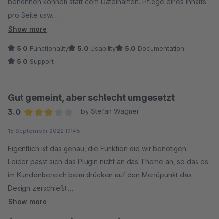
benennen können statt dem Dateinamen. Pflege eines Inhalts
pro Seite usw.
Es wurde alles rasch umgesetzt und als Update zur verfügung
Show more
gestellt. Wir können das Plugin und den Hersteller sehr
5.0
Functionality
5.0
Usability
5.0
Documentation
empfehlen. :) Danke und weiter so.
5.0
Support
Gut gemeint, aber schlecht umgesetzt
3.0
by Stefan Wagner
Average rating of 3 out of 5 stars
16 September 2022 19:45
Eigentlich ist das genau, die Funktion die wir benötigen.
Leider passt sich das Plugin nicht an das Theme an, so das es
im Kundenbereich beim drücken auf den Menüpunkt das
Design zerschießt.
Außerdem gab es bislang keinerlei Updates.
Show more
Schade eigentlich.