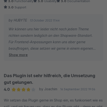
3.0
Functionality
3.0
Usability
3.0
Documentation
3.0
Support
by HUBYTE
13 October 2022 11:44
Wir können uns hier leider nicht nach jedem Theme
richten sondern lediglich an den Shopware-Standart.
Für Frontend-Anpassungen kann uns aber gerne
beauftragen, diese setzen wir gerne in einem eigenen
Show more
und abgeleiteten Theme, Updatesicher um.
Das Plugin ist sehr hilfreich, die Umsetzung
gut gelungen.
4.0
by Joachim
16 September 2022 19:06
Average rating of 4 out of 5 stars
Wir setzen das Plugin gerne im Shop ein, es funkioniert wie es
soll, und wir freuen uns, dass es das Plugin gibt - denn es gibt