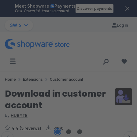
Meet Shopware
Payments
Skip to main content
Discover payments
Fast. Powerful. Yours to control.
SW 6
Log in
Home
Extensions
Customer account
Download in customer
account
by
HUBYTE
4.4
(5 reviews)
<100