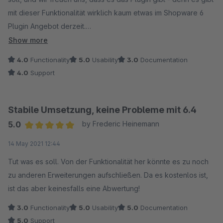
mit dieser Funktionalität wirklich kaum etwas im Shopware 6
Plugin Angebot derzeit.
Was z.B. sehr gut ist: Die Rubrik "Download" taucht im
Show more
Kundenkonto erst auf, wenn tatsächlich mindestens eine
4.0
Functionality
5.0
Usability
3.0
Documentation
Unterrubrik für den Kunden (dessen Kundengruppe)
4.0
Support
verfügbar ist. Ein Dokument braucht hierfür noch nicht
enthalten zu sein. Wir finden das so gut gelöst, denn wir
verwenden das Plugin für Dokumente, und es gibt zweitweise
Stabile Umsetzung, keine Probleme mit 6.4
auch mal keine. Die Dokumente werden nicht über die Plugin
5.0
by Frederic Heinemann
Konfiguraion, sondern über eine Rubrik in den
Average rating of 5 out of 5 stars
14 May 2021 12:44
Einstellungen/Shop vorgenommen. Ich hätte es zwar unter
"Inhalte" gesucht, aber es ist ok so.
Tut was es soll. Von der Funktionalität her könnte es zu noch
Dem ansonsten guten Plugin stünden vielleicht ein kleines
zu anderen Erweiterungen aufschließen. Da es kostenlos ist,
bisschen mehr Funktionen ganz gut, z.B. die Überschrift der
ist das aber keinesfalls eine Abwertung!
Hauptrubrik im Kundenkonto hätten wir gerne in den Plugin
3.0
Functionality
5.0
Usability
5.0
Documentation
Einstellungen geändert (fix mit "Download" bezeichnet. Das
5.0
Support