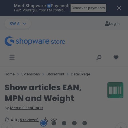
Meet Shopware
Payments
Skip to main content
Discover payments
Fast. Powerful. Yours to control.
SW 6
Log in
Home
Extensions
Storefront
Detail Page
Show articles EAN,
MPN and Weight
by
Martin Eisenführer
4.8
(5 reviews)
932