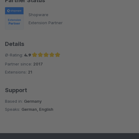
Partner Status
Shopware
Extension Partner
Details
Ø-Rating:
4.9
Partner since:
2017
Average rating of 4.9 out of 5 stars
Extensions:
21
Support
Based in:
Germany
Speaks:
German, English