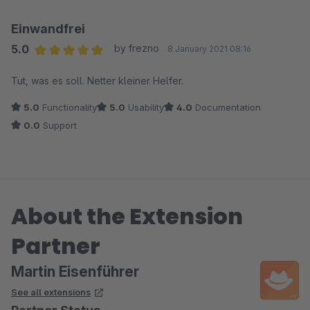
und optimiert sein Plugin sofort weiter.
Vielen Dank, dass dieses Plugin auch noch gratis ist!
Einwandfrei
5.0
by frezno
8 January 2021 08:16
Average rating of 5 out of 5 stars
Tut, was es soll. Netter kleiner Helfer.
5.0
Functionality
5.0
Usability
4.0
Documentation
0.0
Support
About the Extension
Partner
Martin Eisenführer
See all extensions