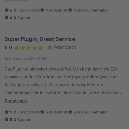
einem Verkaufskanal separate Einstellungen vornehmen (z.B.
4.0
Functionality
4.0
Usability
4.0
Documentation
Herstellernummer nicht anzeigen), bleibt dies für den entspr.
4.0
Support
Verkaufskanal ohne Auswirkung.
Super Plugin, Great Service
5.0
by Peter Steck
Average rating of 5 out of 5 stars
16 November 2021 09:05
Das Plugin funktioniert einwandfrei. Man kann damit die EAN
Nummer auf der Storefront zur Verfügung stellen (was auch
für Google wichtig ist). Wir verwenden das Feld der
Herstellernummer für weitere Informationen, die direkt unter
dem Buy Button gezeigt werden sollen. (Dazu haben wir
Show more
einfach den Textbaustein für "Herstellernummer" geändert).
5.0
Functionality
5.0
Usability
5.0
Documentation
5.0
Support
Der Entwickler reagiert sehr schnell auf Fragen und Hinweise