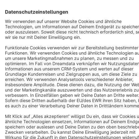
Terms & Conditions
Privacy
Legal notice
Cookie settings
Copyright © shopware AG - All rights reserved
Notice: * All prices are quoted net of the statutory value-added tax