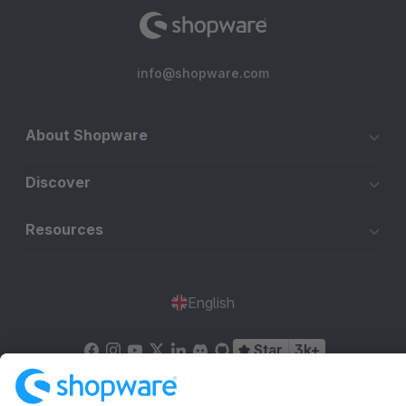
info@shopware.com
About Shopware
Discover
Resources
English
Star
3k+