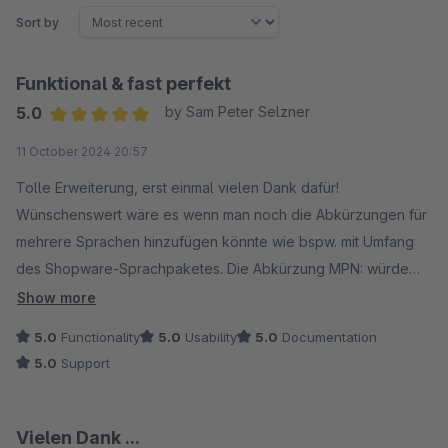
Sort by
Funktional & fast perfekt
5.0
by Sam Peter Selzner
Average rating of 5 out of 5 stars
11 October 2024 20:57
Tolle Erweiterung, erst einmal vielen Dank dafür!
Wünschenswert wäre es wenn man noch die Abkürzungen für
mehrere Sprachen hinzufügen könnte wie bspw. mit Umfang
des Shopware-Sprachpaketes. Die Abkürzung MPN: würde
besser passen anstatt Manufacturer product ID: bei der
Show more
Englischen Übersetzung.
5.0
Functionality
5.0
Usability
5.0
Documentation
5.0
Support
Vielen Dank ...