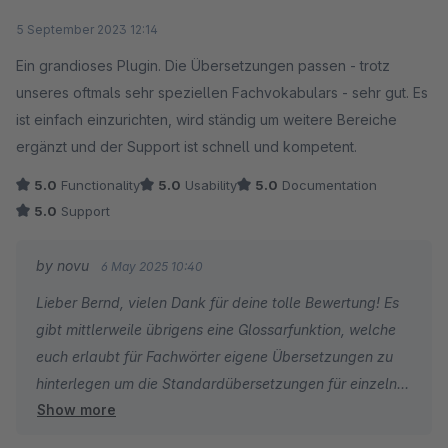
Average rating of 5 out of 5 stars
5 September 2023 12:14
Ein grandioses Plugin. Die Übersetzungen passen - trotz
unseres oftmals sehr speziellen Fachvokabulars - sehr gut. Es
ist einfach einzurichten, wird ständig um weitere Bereiche
ergänzt und der Support ist schnell und kompetent.
5.0
Functionality
5.0
Usability
5.0
Documentation
5.0
Support
by novu
6 May 2025 10:40
Lieber Bernd, vielen Dank für deine tolle Bewertung! Es
gibt mittlerweile übrigens eine Glossarfunktion, welche
euch erlaubt für Fachwörter eigene Übersetzungen zu
hinterlegen um die Standardübersetzungen für einzelne
Show more
Begriffe zu überschreiben :-)