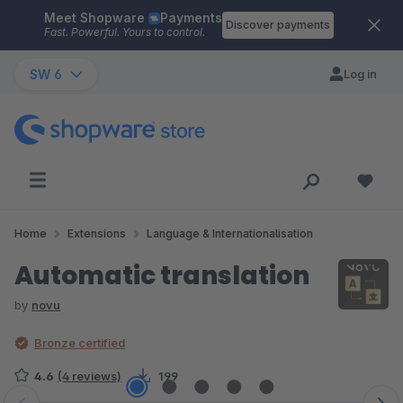
Meet Shopware
Payments
Skip to main content
Discover payments
Fast. Powerful. Yours to control.
SW 6
Log in
Home
Extensions
Language & Internationalisation
Automatic translation
by
novu
Bronze certified
4.6
(4 reviews)
199