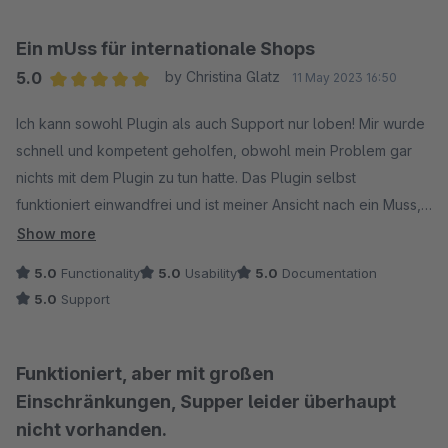
Ein mUss für internationale Shops
5.0
by Christina Glatz
11 May 2023 16:50
Average rating of 5 out of 5 stars
Ich kann sowohl Plugin als auch Support nur loben! Mir wurde
schnell und kompetent geholfen, obwohl mein Problem gar
nichts mit dem Plugin zu tun hatte. Das Plugin selbst
funktioniert einwandfrei und ist meiner Ansicht nach ein Muss,
wenn man international verkaufen möchte. Vielen Dank dafür!
Show more
Einfacher kann man Shops nicht übersetzen :-)
5.0
Functionality
5.0
Usability
5.0
Documentation
5.0
Support
Funktioniert, aber mit großen
Einschränkungen, Supper leider überhaupt
nicht vorhanden.