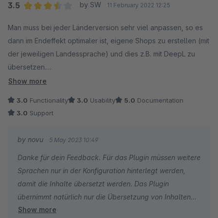
3.5
by SW
11 February 2022 12:25
Average rating of 3.5 out of 5 stars
Man muss bei jeder Länderversion sehr viel anpassen, so es
dann im Endeffekt optimaler ist, eigene Shops zu erstellen (mit
der jeweiligen Landessprache) und dies z.B. mit DeepL zu
übersetzen.
Suppot leider überhaupt nicht vorhanden, seit 3 Monaten am
Show more
Telefon nur der AB von Patrick (jkweb AG). Im Oktober hatte
3.0
Functionality
3.0
Usability
5.0
Documentation
ich mal jemanden am Telefon, da wurde mir versprochen,
3.0
Support
dass Updates umgesetzt werden, seitdem Funkstille.
So ist das für uns dann nicht mehr zu verwenden. Schade -
by novu
5 May 2023 10:49
guter Ansatz, aber nichts daraus gemacht.
Danke für dein Feedback. Für das Plugin müssen weitere
Sprachen nur in der Konfiguration hinterlegt werden,
damit die Inhalte übersetzt werden. Das Plugin
übernimmt natürlich nur die Übersetzung von Inhalten
Show more
und keine weiteren Anpassungen für verschiedene