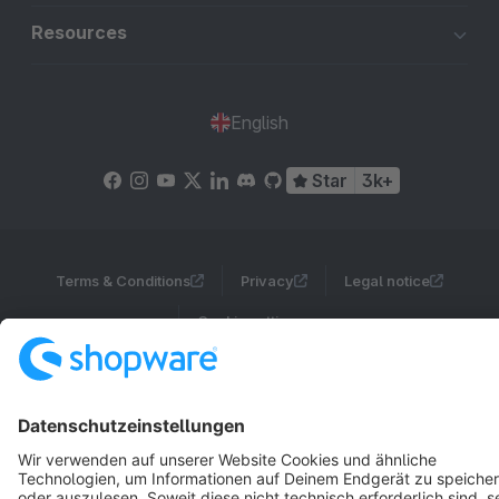
Resources
English
Star
3k+
Terms & Conditions
Privacy
Legal notice
Cookie settings
Copyright © shopware AG - All rights reserved
Notice: * All prices are quoted net of the statutory value-added tax