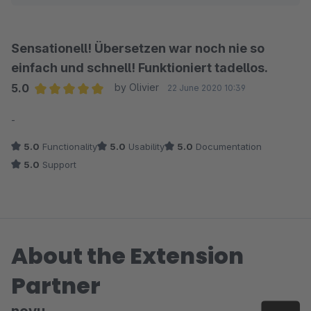
Länderversionen. Wobei hier nicht unbedingt viele
Einstellungen notwendig sind.
Sensationell! Übersetzen war noch nie so
Was den Support angeht, kann ich die Enttäuschung
einfach und schnell! Funktioniert tadellos.
nachvollziehen und das tut mir Leid. Wir hatten intern
5.0
by Olivier
22 June 2020 10:39
leider zu wenig Kapazitäten für Support und die
Average rating of 5 out of 5 stars
Weiterentwicklung unserer Plugins übrig. Das hat sich
-
aber nun geändert und wir haben den Anspruch in
5.0
Functionality
5.0
Usability
5.0
Documentation
Zukunft erstklassigen Support und regelmässige
5.0
Support
Updates zu liefern :-)
About the Extension
Partner