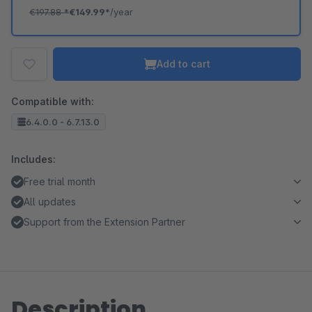
€197.88
*
€149.99*
/year
Add to cart
Compatible with:
6.4.0.0 - 6.7.13.0
Includes:
Free trial month
All updates
Support from the Extension Partner
Description