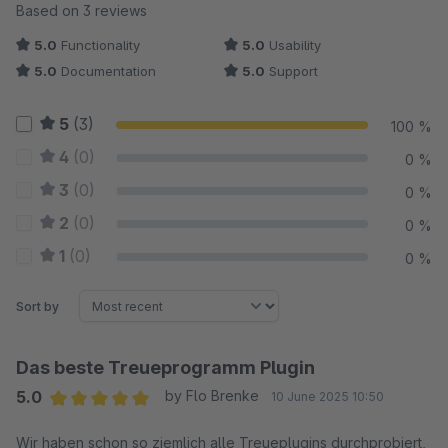
Average rating of 5 out of 5 stars
Based on 3 reviews
5.0
Functionality
5.0
Usability
5.0
Documentation
5.0
Support
5
(3)
100 %
4
(0)
0 %
3
(0)
0 %
2
(0)
0 %
1
(0)
0 %
Sort by
Das beste Treueprogramm Plugin
5.0
by Flo Brenke
10 June 2025 10:50
Average rating of 5 out of 5 stars
Wir haben schon so ziemlich alle Treueplugins durchprobiert,