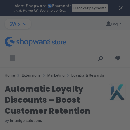
Meet Shopware
Payments
Skip to main content
Discover payments
Fast. Powerful. Yours to control.
SW 6
Log in
Home
Extensions
Marketing
Loyality & Rewards
Automatic Loyalty
Discounts – Boost
Customer Retention
by
knunigo solutions