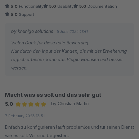
aus, seit der enormen Preiserhöhung um Shopware-Store zu
5.0
Functionality
5.0
Usability
5.0
Documentation
2024 fliegt nach Lizenzablauf alles raus, was nicht unbedingt
5.0
Support
nötig ist. Das ist eines der ganz wenigen Plugins die wir
behalten, weil es für uns unentbehrlich geworden ist. Solange
by knunigo solutions
5 June 2024 11:41
der Preis vertretbar ist 149 Euro ist für uns absolut OK für die
Vielen Dank für diese tolle Bewertung.
Leistung. Mondpreise wie sie viele Anbieter hier inzwischen
Nur durch den Input der Kunden, die mit der Erweiterung
verlangen von 300, 400 oder noch mehr Euro würden wir
täglich arbeiten, kann das Plugin wachsen und besser
natürlich nicht mehr mitmachen, Treuerabatte könnten wir auch
werden.
wie früher über die Kundengruppen regeln. Das hat aber
enorm viel Arbeit gemacht, so wie es jetzt ist, ist das Plugin
eine absolut lohnende Investition.
Macht was es soll und das sehr gut
5.0
by Christian Martin
Average rating of 5 out of 5 stars
7 February 2023 13:51
Einfach zu konfigurieren läuft problemlos und tut seinen Dienst
wie es soll. Wir sind begeistert.