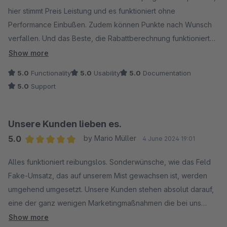
hier stimmt Preis Leistung und es funktioniert ohne
Performance Einbußen. Zudem können Punkte nach Wunsch
verfallen. Und das Beste, die Rabattberechnung funktioniert
hervorragend und Produkte, welche aus Gesetzlichen oder
Show more
anderen Gründen nicht rabattiert werden dürfen/sollen,
5.0
Functionality
5.0
Usability
5.0
Documentation
können mit dem neuen Feature ausgeschlossen werden. Dazu
5.0
Support
ein super freundlicher und schneller Support. Einfach perfekt.
Unsere Kunden lieben es.
5.0
by Mario Müller
4 June 2024 19:01
Average rating of 5 out of 5 stars
Alles funktioniert reibungslos. Sonderwünsche, wie das Feld
Fake-Umsatz, das auf unserem Mist gewachsen ist, werden
umgehend umgesetzt. Unsere Kunden stehen absolut darauf,
eine der ganz wenigen Marketingmaßnahmen die bei uns
wirklich was gebracht haben. Zurzeit misten wir unseren Shop
Show more