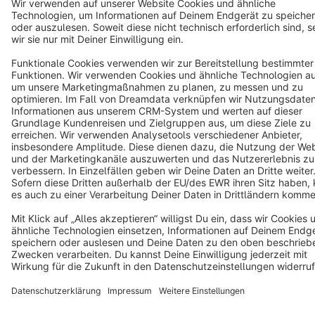
Copyright © shopware AG - All rights reserved
Notice: * All prices are quoted net of the statutory value-added tax