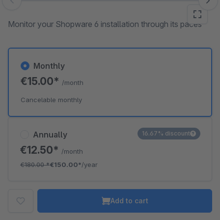
Skip image gallery
Monitor your Shopware 6 installation through its paces
Monthly
€15.00*
/month
Cancelable monthly
Annually
16.67% discount
€12.50*
/month
€180.00
*
€150.00*
/year
Add to cart