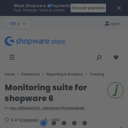
Meet Shopware
Payments
Skip to main content
Discover payments
Fast. Powerful. Yours to control.
SW 6
Log in
Home
Extensions
Reporting & Analytics
Tracking
Monitoring suite for
shopware 6
by
jop-software Inh. Johannes Przymusinski
3.0
(2 reviews)
<100