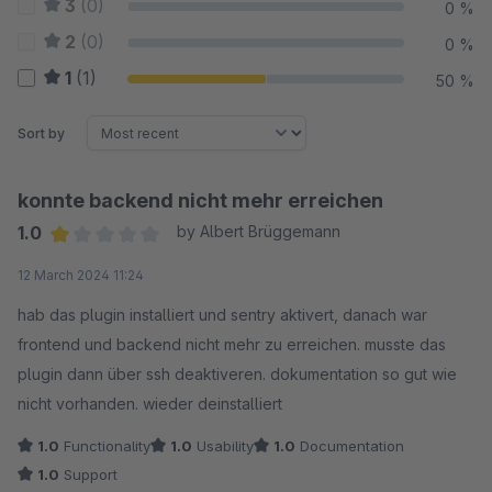
3
(0)
0 %
2
(0)
0 %
1
(1)
50 %
Sort by
konnte backend nicht mehr erreichen
1.0
by Albert Brüggemann
Average rating of 1 out of 5 stars
12 March 2024 11:24
hab das plugin installiert und sentry aktivert, danach war
frontend und backend nicht mehr zu erreichen. musste das
plugin dann über ssh deaktiveren. dokumentation so gut wie
nicht vorhanden. wieder deinstalliert
1.0
Functionality
1.0
Usability
1.0
Documentation
1.0
Support