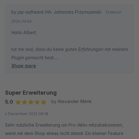
by jop-software Inh. Johannes Przymusinski
13 March
2024 06:06
Hallo Albert,
tut mir leid, dass du keine guten Erfahrungen mit meinem
Plugin gemacht hast.
Show more
Ich konnte den Fehler, in welchen du gelaufen bist
allerdings nachstellen, ein entsprechendes Update mit
einem Fix hierfür wird die nächsten Tage als Version
2.1.0 inkl. Backport zu den 1.x Versionen (Shopware 6.4)
Super Erweiterung
hier im Store veröffentlichst.
5.0
by Alexander Menk
Zukünftig wird Sentry nur noch aktiviert, wenn sowohl
Average rating of 5 out of 5 stars
6 December 2022 08:18
die Konfiguration "Active" für Sentry aktiviert ist als
auch ein Sentry DSN hinterlegt ist, da dieser zwingend
Sehr nützliche Erweiterung um Pro-Aktiv mitzubekommen,
benötigt wird.
wenn mit dem Shop etwas nicht stimmt. Ein kleiner Feature