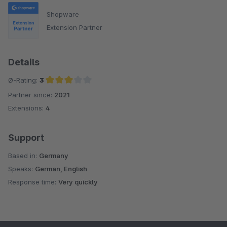
es mich gerne wissen :)
Shopware
Extension Partner
Viele Grüße
Johannes
Details
Ø-Rating:
3
Edit 13.03.2024 22:20: Version 2.0.3 mit
Partner since:
2021
Average rating of 3 out of 5 stars
entsprechendem Bugfix veröffentlicht.
Extensions:
4
Edit 13.03.2024 23:10: Version 1.6.3 mit
entsprechendem Bugfix veröffentlicht.
Support
Based in:
Germany
Speaks:
German, English
Response time:
Very quickly