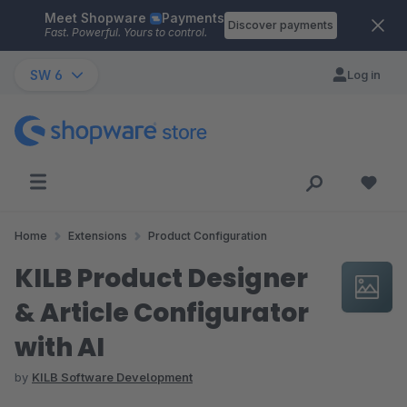
Meet Shopware
Payments
Skip to main content
Discover payments
Fast. Powerful. Yours to control.
SW 6
Log in
Home
Extensions
Product Configuration
KILB Product Designer
& Article Configurator
with AI
by
KILB Software Development