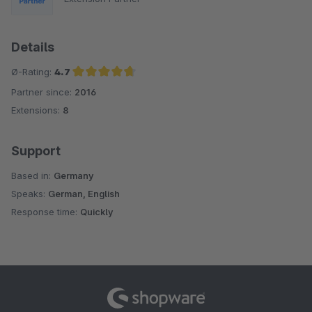
Details
Ø-Rating:
4.7
Partner since:
2016
Average rating of 4.7 out of 5 stars
Extensions:
8
Support
Based in:
Germany
Speaks:
German, English
Response time:
Quickly