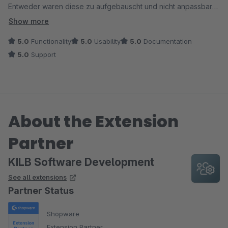
Entweder waren diese zu aufgebauscht und nicht anpassbar
oder bieteten zu wenige features.
Show more
Diese App bringt jetzt schon alles was für eine schöne und
5.0
Functionality
5.0
Usability
5.0
Documentation
schnelle Gestaltung der Produkte notwendig ist, ich hoffe es
5.0
Support
wird weiter fleißig updates geben.
Man braucht allerdings ein bis zwei Stunden um zu verstehen
wie die App funktioniert.
Danke für die Tolle Arbeit!
About the Extension
Partner
KILB Software Development
See all extensions
Partner Status
Shopware
Extension Partner