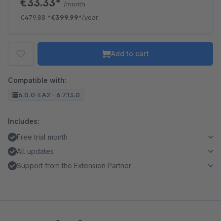
€33.33*
/month
€479.88
*
€399.99*
/year
Add to cart
Compatible with:
6.0.0-EA2 - 6.7.13.0
Includes:
Free trial month
All updates
Support from the Extension Partner