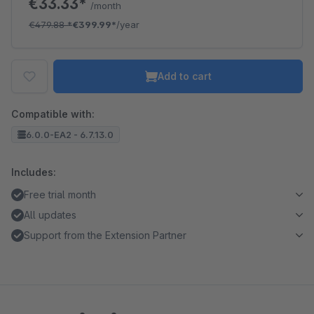
€33.33*
/month
€479.88
*
€399.99*
/year
Add to cart
Compatible with:
6.0.0-EA2 - 6.7.13.0
Includes:
Free trial month
All updates
Support from the Extension Partner