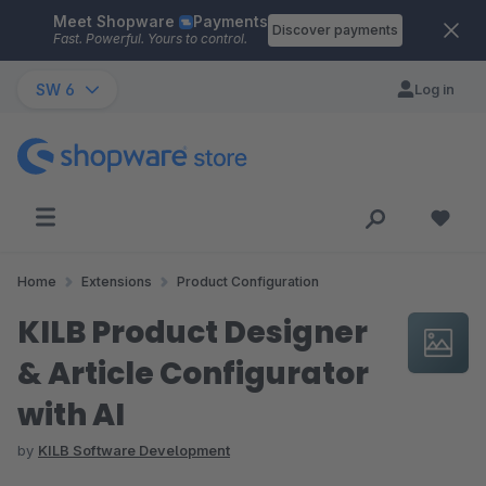
Meet Shopware
Payments
Skip to main content
Discover payments
Fast. Powerful. Yours to control.
SW 6
Log in
Home
Extensions
Product Configuration
KILB Product Designer
& Article Configurator
with AI
by
KILB Software Development