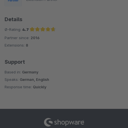
Details
Ø-Rating:
4.7
Partner since:
2016
Average rating of 4.7 out of 5 stars
Extensions:
8
Support
Based in:
Germany
Speaks:
German, English
Response time:
Quickly