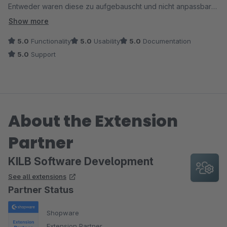
Entweder waren diese zu aufgebauscht und nicht anpassbar
oder bieteten zu wenige features.
Show more
Diese App bringt jetzt schon alles was für eine schöne und
5.0
Functionality
5.0
Usability
5.0
Documentation
schnelle Gestaltung der Produkte notwendig ist, ich hoffe es
5.0
Support
wird weiter fleißig updates geben.
Man braucht allerdings ein bis zwei Stunden um zu verstehen
wie die App funktioniert.
Danke für die Tolle Arbeit!
About the Extension
Partner
KILB Software Development
See all extensions
Partner Status
Shopware
Extension Partner