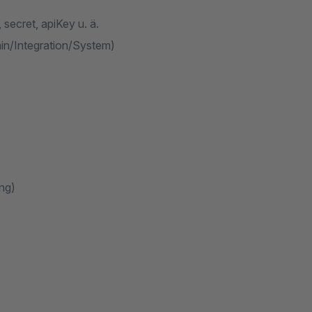
secret, apiKey u. ä.
in/Integration/System)
ng)