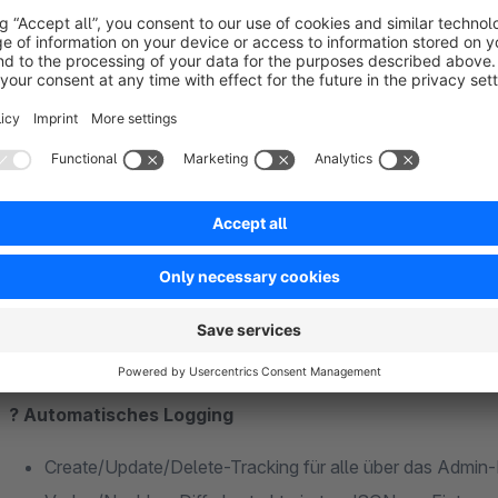
kein externer Server – alle Daten bleiben in Ihrer Shop
Vorher/Nachher-Diff.
Jede Änderung wird mit altem u
API-Keys werden automatisch maskiert.
Rubrikensystem statt Datenflut.
Kunden, Bestellunge
automatisch in 14 Rubriken einsortiert – ein Klick filtert di
Funktionen im Überblick
? Automatisches Logging
Create/Update/Delete-Tracking für alle über das Admin