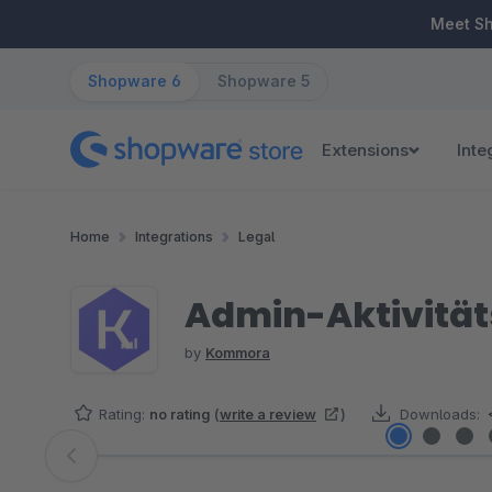
ip to main content
Skip to search
Skip to main navigation
Meet S
Shopware 6
Shopware 5
Extensions
Inte
Home
Integrations
Legal
Admin-Aktivitäts
by
Kommora
Rating:
no rating
(
write a review
)
Downloads:
Skip image gallery