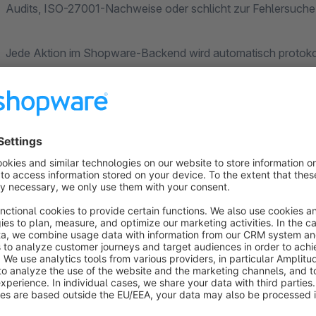
Audits, ISO-27001-Nachweise oder schlicht zur Fehlersuche
Jede Aktion im Shopware-Backend wird automatisch protokoll
Kundenbearbeitung, Plugin-Installationen, Konfigurationsänd
geändert wurde, sondern was genau – mit vollem Vorher/Nach
Warum dieses Plugin?
Compliance ohne Aufwand.
DSGVO-konformes Audit-L
Aufbewahrungsdauer, tägliche Auto-Löschung. Standar
Default.
Marktlücke.
Im Shopware Store gibt es aktuell kein ver