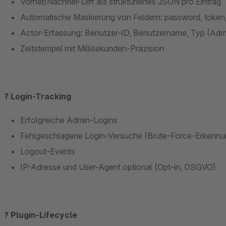
Vorher/Nachher-Diff als strukturiertes JSON pro Eintrag
Automatische Maskierung von Feldern: password, token, 
Actor-Erfassung: Benutzer-ID, Benutzername, Typ (Adm
Zeitstempel mit Millisekunden-Präzision
? Login-Tracking
Erfolgreiche Admin-Logins
Fehlgeschlagene Login-Versuche (Brute-Force-Erkennu
Logout-Events
IP-Adresse und User-Agent optional (Opt-in, DSGVO)
? Plugin-Lifecycle