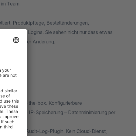
 im Team.
iert: Produktpflege, Bestelländerungen,
erungen und Logins. Sie sehen nicht nur dass etwas
her-Diff jeder Änderung.
og out-of-the-box. Konfigurierbare
dmäßig ohne IP-Speicherung – Datenminimierung per
gleichbares Audit-Log-Plugin. Kein Cloud-Dienst,