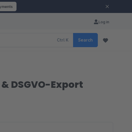
ayments
Log in
Ctrl
K
Search
ff & DSGVO-Export