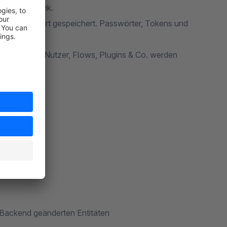
ware-Datenbank.
nd neuem Wert gespeichert. Passwörter, Tokens und
n, Katalog, Nutzer, Flows, Plugins & Co. werden
e Ansicht.
-Backend geänderten Entitäten