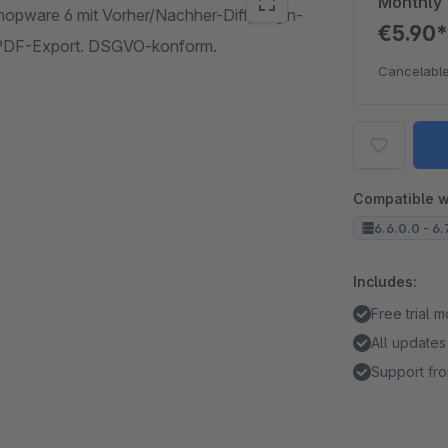
Monthly
opware 6 mit Vorher/Nachher-Diff, Login-
€5.90
SV/PDF-Export. DSGVO-konform.
Cancelable
Compatible w
6.6.0.0 - 6.
Includes:
Free trial 
All updates
Support fro