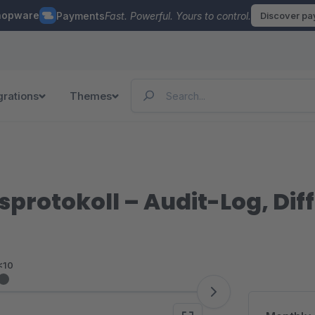
hopware
Payments
Fast. Powerful. Yours to control.
Discover p
grations
Themes
protokoll – Audit-Log, Di
<10