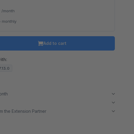
*
/month
 monthly
Add to cart
ith:
7.13.0
month
m the Extension Partner