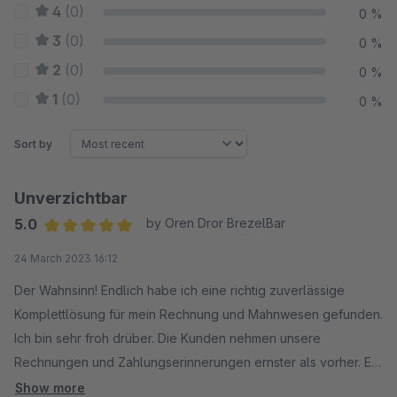
4
(0)
0 %
3
(0)
0 %
2
(0)
0 %
1
(0)
0 %
Sort by
Unverzichtbar
5.0
by Oren Dror BrezelBar
Average rating of 5 out of 5 stars
24 March 2023 16:12
Der Wahnsinn! Endlich habe ich eine richtig zuverlässige
Komplettlösung für mein Rechnung und Mahnwesen gefunden.
Ich bin sehr froh drüber. Die Kunden nehmen unsere
Rechnungen und Zahlungserinnerungen ernster als vorher. Es
kommt dadurch kaum mehr zu langen Verzögerungen.
Show more