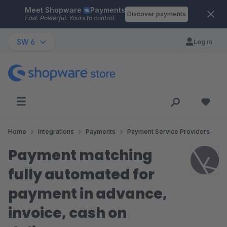
Meet Shopware
Payments
Skip to main content
Discover payments
Fast. Powerful. Yours to control.
SW 6
Log in
Home
Integrations
Payments
Payment Service Providers
Payment matching
fully automated for
payment in advance,
invoice, cash on