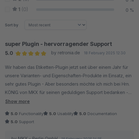
1
(0)
0 %
Sort by
super Plugin - hervorragender Support
5.0
by retronia.de
18 February 2025 12:30
Average rating of 5 out of 5 stars
Wir haben das Etiketten-Plugin jetzt seit über einem Jahr für
unsere Varianten- und Eigenschaften-Produkte im Einsatz, ein
sehr gutes Plugin - Aber besonders möchte ich mich bei Hrn.
KÖNIG von MKX für seinen geduldigen Support bedanken -
echt klasse !
Show more
5.0
Functionality
5.0
Usability
5.0
Documentation
5.0
Support
by MKX - Berlin GmbH
18 February 2025 14:15