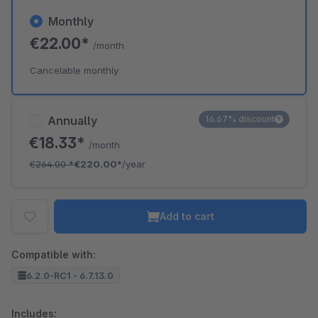
Monthly
€22.00*
/month
Cancelable monthly
Annually
16.67% discount
€18.33*
/month
€264.00
*
€220.00*
/year
Add to cart
Compatible with:
6.2.0-RC1 - 6.7.13.0
Includes: