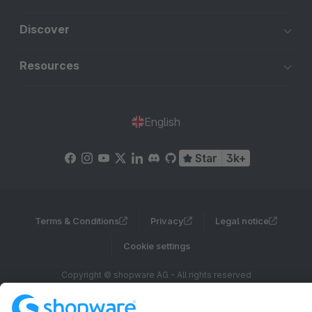
Discover
Resources
English
Star
3k+
Terms & Conditions
Privacy
Legal notice
Cookie settings
Copyright © shopware AG - All rights reserved
Notice: * All prices are quoted net of the statutory value-added tax