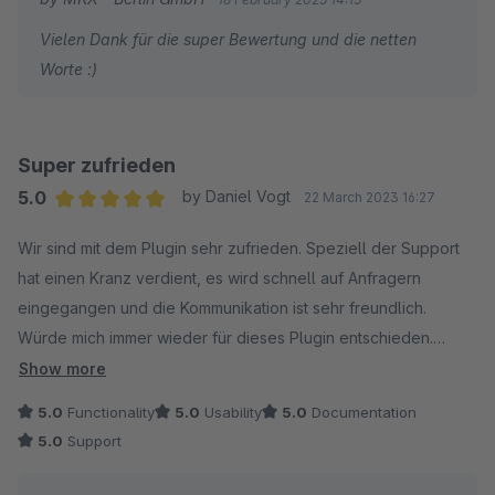
Vielen Dank für die super Bewertung und die netten
Worte :)
Super zufrieden
5.0
by Daniel Vogt
22 March 2023 16:27
Average rating of 5 out of 5 stars
Wir sind mit dem Plugin sehr zufrieden. Speziell der Support
hat einen Kranz verdient, es wird schnell auf Anfragern
eingegangen und die Kommunikation ist sehr freundlich.
Würde mich immer wieder für dieses Plugin entschieden.
Vielen Dank für alles :-)
Show more
5.0
Functionality
5.0
Usability
5.0
Documentation
5.0
Support