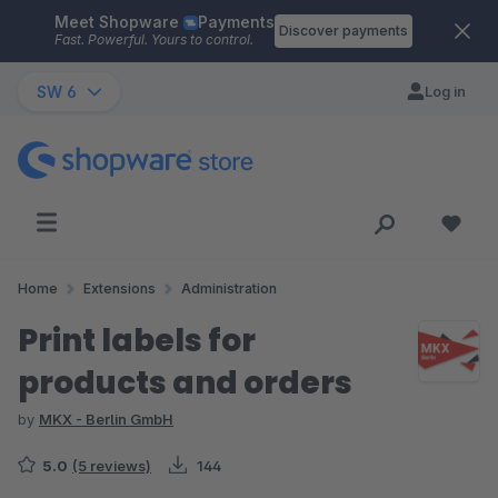
Meet Shopware
Payments
Skip to main content
Discover payments
Fast. Powerful. Yours to control.
SW 6
Log in
Home
Extensions
Administration
Print labels for
products and orders
by
MKX - Berlin GmbH
5.0
(5 reviews)
144