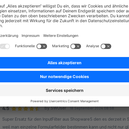
5.0
Functionality
5.0
Usability
5.0
Documentation
5.0
Suppo
Hilfreiche Erweiterung
5.0
by Markus Kladt
15 January 2025 16:47
Average rating of 5 out of 5 stars
Sehr hilfreiche Erweiterung mit 1A Kundenservice.
Vielen Dank!!!
5.0
Functionality
5.0
Usability
5.0
Documentation
5.0
Suppo
Ersetz den InputFilter aus SW5 und kann noch me
noch
4.5
by SWUser
18 September 2024 08:58
Average rating of 4.5 out of 5 stars
Super Ersatz für den InputFilter aus Shopware5 den es derzeit in 
weil man einzelne Formularfelder bestimmen kann und nicht nur g