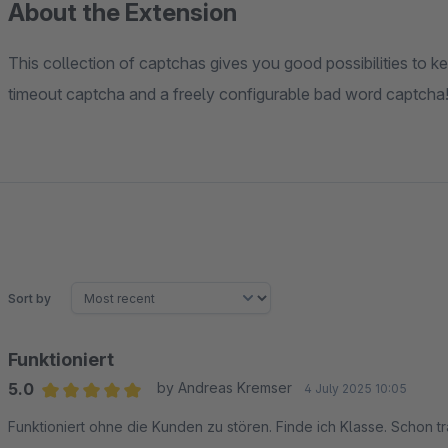
About the Extension
This collection of captchas gives you good possibilities to 
timeout captcha and a freely configurable bad word captcha
Sort by
Funktioniert
5.0
by Andreas Kremser
4 July 2025 10:05
Average rating of 5 out of 5 stars
Funktioniert ohne die Kunden zu stören. Finde ich Klasse. Schon 