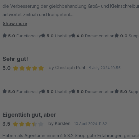
die Verbesserung der gleichbehandlung Groß- und Kleinschreibun
antwortet zeitnah und kompetent.
Show more
DANKE für das Plugin!!!
5.0
Functionality
5.0
Usability
4.0
Documentation
0.0
Supp
Sehr gut!
5.0
by Christoph Pohl
9 July 2024 10:55
Average rating of 5 out of 5 stars
-
5.0
Functionality
5.0
Usability
5.0
Documentation
5.0
Suppo
Eigentlich gut, aber
3.5
by Karsten
10 April 2024 11:32
Average rating of 3.5 out of 5 stars
Haben als Agentur in einem 6.5.8.2 Shop gute Erfahrungen gemacht.