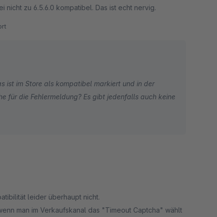
icht zu 6.5.6.0 kompatibel. Das ist echt nervig.
rt
as ist im Store als kompatibel markiert und in der
he für die Fehlermeldung? Es gibt jedenfalls auch keine
-behoben-werden-konnen
ibilität leider überhaupt nicht.
wenn man im Verkaufskanal das "Timeout Captcha" wählt