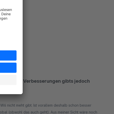
rt
rt
hr - Kleine Verbesserungen gibts jedoch
SW6 nicht meht gibt. Ist vorallem deshalb schon besser
lobal (obwohl das auch geht). Aus meiner Sicht wäre noch