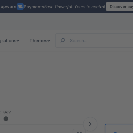
hopware
Payments
Fast. Powerful. Yours to control.
Discover p
grations
Themes
:
869