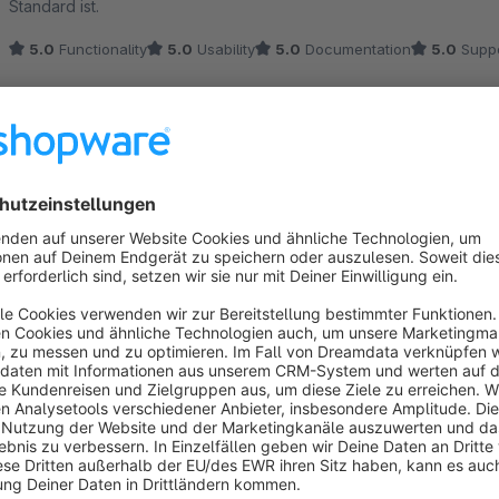
Standard ist.
5.0
Functionality
5.0
Usability
5.0
Documentation
5.0
Suppo
Funktioniert nicht mit meiner SW6 Version 6.5.6.1
2.0
by Sonia
30 June 2025 13:53
Average rating of 2 out of 5 stars
Hi, sorry, kann dich nicht kontaktieren, daher hier: ich kann das P
behoben werden?
2.0
Functionality
2.0
Usability
2.0
Documentation
2.0
Suppo
Getting things done
5.0
by Marcel Schindler
20 June 2025 09:31
Average rating of 5 out of 5 stars
Das in Shopware integrierte ReCaptcha-Modul hat bei uns nicht fun
ließ sich leicht installieren, funktioniert einfach out-of-the-box un
Formularspam mehr. Mehr wollt ich ja auch gar nicht :)