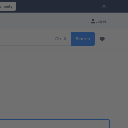
ayments
Log in
Ctrl
K
Search