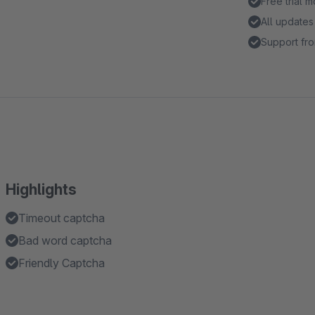
Free trial 
All updates
Support fro
Highlights
Timeout captcha
Bad word captcha
Friendly Captcha