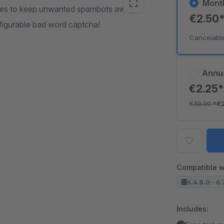
Mont
ities to keep unwanted spambots away.
€2.50
nfigurable bad word captcha!
Cancelabl
Annu
€2.25
€30.00
*
€
Compatible w
6.4.8.0 - 6.
Includes: