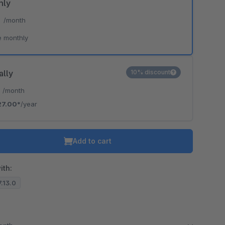
hly
*
/month
e monthly
ally
10% discount
*
/month
27.00*
/year
Add to cart
ith:
7.13.0