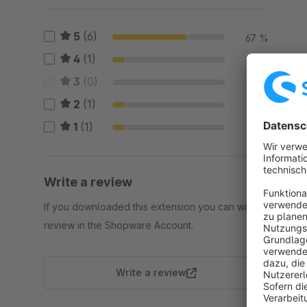
5
(6)
67 %
4
(1)
11 %
3
(0)
0 %
2
(1)
11 %
1
(1)
11 %
Write a review
If you downloaded this extension you can write a
review in the Shopware Account.
Write a review