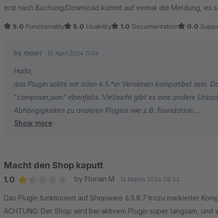
erst nach Buchung/Download kommt auf einmal die Meldung, es sei n
5.0
Functionality
5.0
Usability
1.0
Documentation
0.0
Suppo
by moori
10 April 2024 11:54
Hallo,
das Plugin sollte mit allen 6.5.*er Versionen kompatibel sein. D
"composer.json" ebenfalls. Vielleicht gibt es eine andere Ursac
Abhängigkeiten zu anderen Plugins wie z.B. Foundation.
Show more
https://docs.moori.net/plugin/#fehlermeldungen-und-wie-sie
VG
Philipp Georg
Macht den Shop kaputt
1.0
by Florian M
14 March 2024 08:32
Average rating of 1 out of 5 stars
Das Plugin funktioniert auf Shopware 6.5.8.7 trozu markierter Kompat
ACHTUNG: Der Shop wird bei aktivem Plugin super langsam, und 