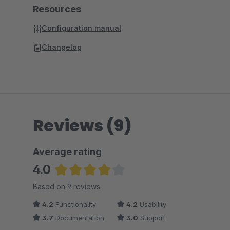
Resources
Configuration manual
Changelog
Reviews (9)
Average rating
4.0
Average rating of 4 out of 5 stars
Based on 9 reviews
4.2
Functionality
4.2
Usability
3.7
Documentation
3.0
Support