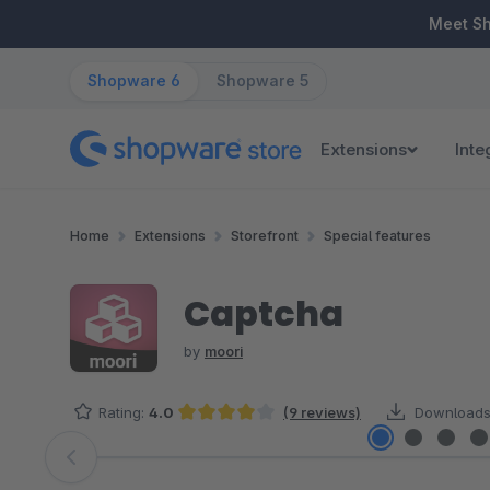
ip to main content
Skip to search
Skip to main navigation
Meet S
Shopware 6
Shopware 5
Extensions
Inte
Home
Extensions
Storefront
Special features
Captcha
by
moori
Rating:
4.0
(9 reviews)
Downloads
Average rating of 4 out of 5 stars
Skip image gallery