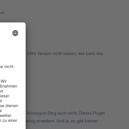
rt
lugin mit meiner SW6 Version nicht nutzen, wie kann das
rt
ktioniert. Das Honeypot-Ding auch nicht. Dieses Plugin
d lässt sich beliebig erweitern. Und ja, es gibt keinen