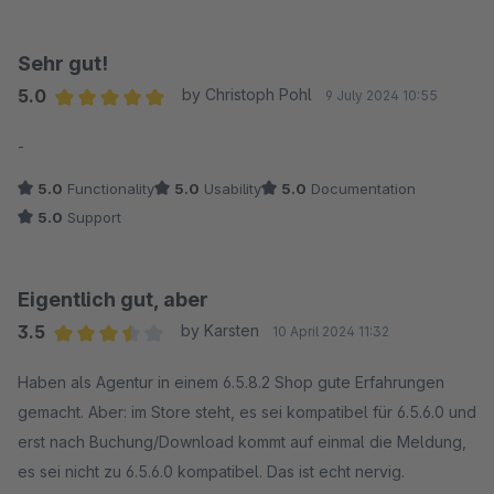
DANKE für das Plugin!!!
Sehr gut!
5.0
by Christoph Pohl
9 July 2024 10:55
Average rating of 5 out of 5 stars
-
5.0
Functionality
5.0
Usability
5.0
Documentation
5.0
Support
Eigentlich gut, aber
3.5
by Karsten
10 April 2024 11:32
Average rating of 3.5 out of 5 stars
Haben als Agentur in einem 6.5.8.2 Shop gute Erfahrungen
gemacht. Aber: im Store steht, es sei kompatibel für 6.5.6.0 und
erst nach Buchung/Download kommt auf einmal die Meldung,
es sei nicht zu 6.5.6.0 kompatibel. Das ist echt nervig.