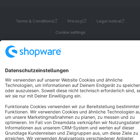
Terms & Conditions
Privacy
Legal notice
Cookie settings
Copyright © shopware AG - All rights reserved
Notice: * All prices are quoted net of the statutory value-added tax