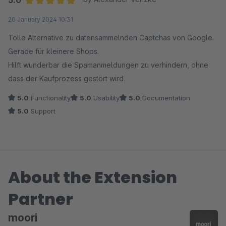
Technisch gesehen kann der Shop nicht langsam
Average rating of 5 out of 5 stars
20 January 2024 10:31
werden, weil das Script nur ausgeführt wird, wenn ein
Post-Request bei einem Formular stattfindet. VG
Tolle Alternative zu datensammelnden Captchas von Google.
Gerade für kleinere Shops.
Hilft wunderbar die Spamanmeldungen zu verhindern, ohne
dass der Kaufprozess gestört wird.
5.0
Functionality
5.0
Usability
5.0
Documentation
5.0
Support
About the Extension
Partner
moori