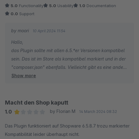
5.0
Functionality
5.0
Usability
1.0
Documentation
0.0
Support
by moori
10 April 2024 11:54
Hallo,
das Plugin sollte mit allen 6.5.*er Versionen kompatibel
sein. Das ist im Store als kompatibel markiert und in der
"composer.json" ebenfalls. Vielleicht gibt es eine andere
Show more
Ursache für die Fehlermeldung? Es gibt jedenfalls auch
keine Abhängigkeiten zu anderen Plugins wie z.B.
Foundation.
https://docs.moori.net/plugin/#fehlermeldungen-und-
Macht den Shop kaputt
wie-sie-behoben-werden-konnen
1.0
by Florian M
14 March 2024 08:32
Average rating of 1 out of 5 stars
Das Plugin funktioniert auf Shopware 6.5.8.7 trozu markierter
VG
Kompatibilität leider überhaupt nicht.
Philipp Georg