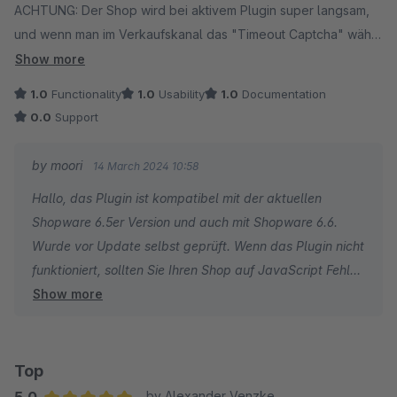
ACHTUNG: Der Shop wird bei aktivem Plugin super langsam,
und wenn man im Verkaufskanal das "Timeout Captcha" wählt
kann sich kein Kunde mehr registrieren. Nach Ausfüllen des
Show more
Registrierungsformulars kommt man wieder zum
1.0
Functionality
1.0
Usability
1.0
Documentation
Registrierungsformular, es wird kein Account angelegt.
0.0
Support
by moori
14 March 2024 10:58
Hallo, das Plugin ist kompatibel mit der aktuellen
Shopware 6.5er Version und auch mit Shopware 6.6.
Wurde vor Update selbst geprüft. Wenn das Plugin nicht
funktioniert, sollten Sie Ihren Shop auf JavaScript Fehler
Show more
prüfen. Ohne JavaScript kann das "Timeout Captcha"
nicht ausgeführt werden und das Captcha ist ungültig.
Eine Fehlermeldung gibt es nicht, da es ein Botschutz ist,
der im Hintergrund ausgeführt wird.
Top
5.0
by Alexander Venzke