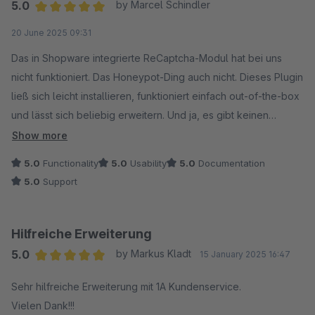
5.0
by Marcel Schindler
Average rating of 5 out of 5 stars
20 June 2025 09:31
Das in Shopware integrierte ReCaptcha-Modul hat bei uns
nicht funktioniert. Das Honeypot-Ding auch nicht. Dieses Plugin
ließ sich leicht installieren, funktioniert einfach out-of-the-box
und lässt sich beliebig erweitern. Und ja, es gibt keinen
Formularspam mehr. Mehr wollt ich ja auch gar nicht :)
Show more
5.0
Functionality
5.0
Usability
5.0
Documentation
5.0
Support
Hilfreiche Erweiterung
5.0
by Markus Kladt
15 January 2025 16:47
Average rating of 5 out of 5 stars
Sehr hilfreiche Erweiterung mit 1A Kundenservice.
Vielen Dank!!!