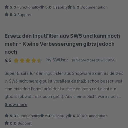
5.0
Functionality
5.0
Usability
5.0
Documentation
5.0
Support
Ersetz den InputFilter aus SW5 und kann noch
mehr - Kleine Verbesserungen gibts jedoch
noch
4.5
by SWUser
18 September 2024 08:58
Average rating of 4.5 out of 5 stars
Super Ersatz für den InputFilter aus Shopware5 den es derzeit
in SW6 nicht meht gibt. Ist vorallem deshalb schon besser weil
man einzelne Formularfelder bestimmen kann und nicht nur
global (obwohl das auch geht). Aus meiner Sicht wäre noch
die Verbesserung der gleichbehandlung Groß- und
Show more
Kleinschreibung ein schöner Ansatz. Ansonsten auch super
5.0
Functionality
5.0
Usability
4.0
Documentation
Support, antwortet zeitnah und kompetent.
0.0
Support