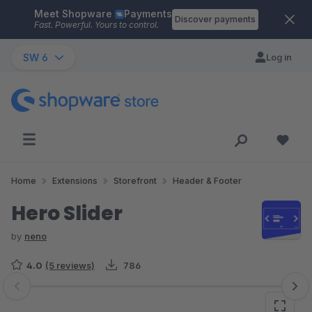
Meet Shopware
Payments
Skip to main content
Discover payments
Fast. Powerful. Yours to control.
SW 6
Log in
Home
Extensions
Storefront
Header & Footer
Hero Slider
by
neno
4.0
(5 reviews)
786
Skip image gallery