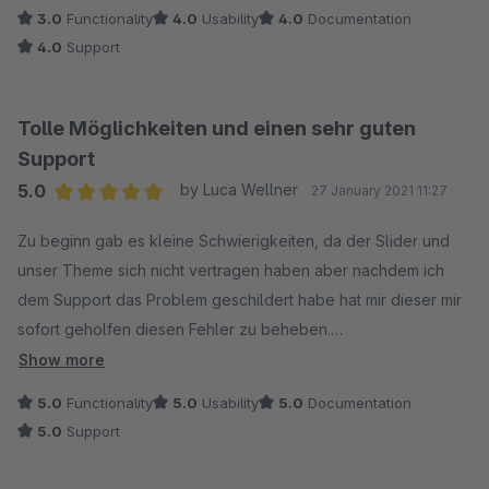
suche.
3.0
Functionality
4.0
Usability
4.0
Documentation
4.0
Support
Tolle Möglichkeiten und einen sehr guten
Support
5.0
by Luca Wellner
27 January 2021 11:27
Average rating of 5 out of 5 stars
Zu beginn gab es kleine Schwierigkeiten, da der Slider und
unser Theme sich nicht vertragen haben aber nachdem ich
dem Support das Problem geschildert habe hat mir dieser mir
sofort geholfen diesen Fehler zu beheben.
Der Slider ist individuell Anpassbar und läuft sehr gut!
Show more
Die Konfiguration ist sehr einfach und die Oberfläche ist sehr
5.0
Functionality
5.0
Usability
5.0
Documentation
intuitiv.
5.0
Support
Bin komplett zufrieden.