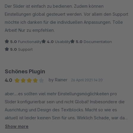
Average rating of 5 out of 5 stars
Der Slider ist einfach zu bedienen. Zudem können
Einstellungen global gesteuert werden. Vor allem den Support
möchte ich danken für die individuellen Anpassungen. Tolle
Arbeit! Nur zu empfehlen.
5.0
Functionality
4.0
Usability
5.0
Documentation
5.0
Support
Schönes Plugin
4.0
by Rainer
26 April 2021 14:20
Average rating of 4 out of 5 stars
aber.....es sollten viel mehr Einstellungsmöglichkeiten pro
Slider konfigurierbar sein und nicht Global! Insbesondere die
Ausrichtung und Design des Textblocks. Macht so wie es
aktuell ist leider keinen Sinn für uns. Wirklich Schade, war das
erste Plugin was wenigstens schon in die Nähe kam was ich
Show more