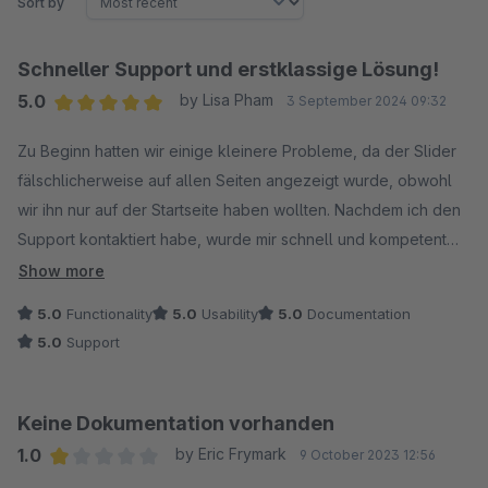
Sort by
Schneller Support und erstklassige Lösung!
5.0
by Lisa Pham
3 September 2024 09:32
Average rating of 5 out of 5 stars
Zu Beginn hatten wir einige kleinere Probleme, da der Slider
fälschlicherweise auf allen Seiten angezeigt wurde, obwohl
wir ihn nur auf der Startseite haben wollten. Nachdem ich den
Support kontaktiert habe, wurde mir schnell und kompetent
geholfen, das Problem mithilfe von CSS zu lösen. Jetzt lässt
Show more
sich der Slider perfekt anpassen und läuft ohne Probleme! Die
5.0
Functionality
5.0
Usability
5.0
Documentation
Konfiguration ist äußerst einfach, und die Benutzeroberfläche
5.0
Support
ist sehr benutzerfreundlich.
Keine Dokumentation vorhanden
1.0
by Eric Frymark
9 October 2023 12:56
Average rating of 1 out of 5 stars