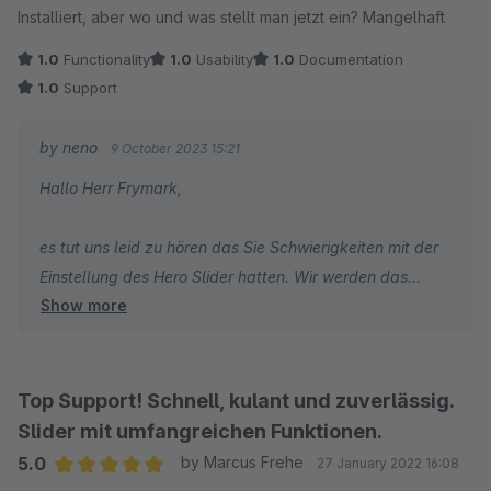
Installiert, aber wo und was stellt man jetzt ein? Mangelhaft
1.0
Functionality
1.0
Usability
1.0
Documentation
1.0
Support
by neno
9 October 2023 15:21
Hallo Herr Frymark,
es tut uns leid zu hören das Sie Schwierigkeiten mit der
Einstellung des Hero Slider hatten. Wir werden das
Show more
berücksichtigen und zukünftig optimieren. Benötigen Sie
weiterhin Hilfe geben Sie uns gerne bescheid :)
Es gibt allerdings eine kleine Konfigurationsanleitung
hier im Shopware Store.
Top Support! Schnell, kulant und zuverlässig.
Slider mit umfangreichen Funktionen.
LG
5.0
by Marcus Frehe
27 January 2022 16:08
Ihr neno Team