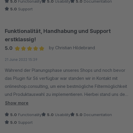
5.0
Functionality
5.0
Usability
5.0
Documentation
gerechtfertigt!
5.0
Support
Funktionalität, Handhabung und Support
erstklassig!
5.0
by Christian Hildebrand
Average rating of 5 out of 5 stars
21 June 2022 15:39
Während der Planungsphase unseres Shops und noch bevor
das Plugin für S6 verfügbar war standen wir in Kontakt mit
onlineshop.consulting, um eine bestmögliche Filtermöglichkeit
und Produktauswahl zu implementieren. Hierbei stand uns der
Hersteller mit Rat und Tat zur Seite was unter anderem auch
Show more
der Grund war weshalb wir uns für das Plugins entschieden
5.0
Functionality
5.0
Usability
5.0
Documentation
haben.
5.0
Support