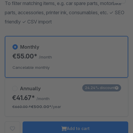
To filter matching items, e.g. car spare parts, motorbike
parts, accessories, printer ink, consumables, etc. ✓ SEO
friendly ✓ CSV import
Monthly
€55.00*
/month
Cancelable monthly
Annually
24.24% discount
€41.67*
/month
€660.00
*
€500.00*
/year
Add to cart