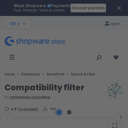
Meet Shopware
Payments
Skip to main content
Discover payments
Fast. Powerful. Yours to control.
SW 6
Log in
Home
Extensions
Storefront
Search & Filter
Compatibility filter
by
onlineshop.consulting
4.9
(4 reviews)
101
Skip image gallery