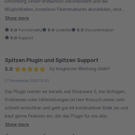
Einrichtung verlief erstaunlich unkompliziert und die
Möglichkeiten, komplexe Filterstrukturen abzubilden, sind
beeindruckend. Gerade für Ersatzteile und
Show more
kompatibilitätsabhängige Produkte ist das Plugin eine enorme
5.0
Functionality
5.0
Usability
5.0
Documentation
Erleichterung – sowohl für uns als Shopbetreiber als auch für
5.0
Support
unsere Kunden.
Besonders hervorzuheben ist die Flexibilität: Egal ob
Fahrzeugfilter, Geräteauswahl oder andere Anwendungsfälle
Spitzen Plugin und Spitzen Support
– das Plugin lässt sich perfekt anpassen. Die Performance ist
5.0
by Insignicom Werbung GmbH
ebenfalls top, und die SEO-Funktionalitäten (z. B. URL-
Average rating of 5 out of 5 stars
27 November 2025 14:51
Struktur) sind ein großer Pluspunkt.
Auch der Support ist schnell, kompetent und lösungsorientiert
Das Plugin nutzen wir bereits seit Shopware 5, bei Anfragen,
– man merkt, dass hier echte Erfahrung dahinter steckt.
Problemen oder Hilfestellungen ist Herr Kreusch immer sehr
Fazit: Wer eine saubere, professionelle Lösung für
schnell erreichbar und geht gut mit konstruktiver Kritik um und
Kompatibilitätsfilter sucht, kommt an diesem Plugin nicht vorbei.
baut gerne Features ein, die das Plugin für uns alle
Klare Empfehlung!
verbessern. Die Funktionen sind super, es ist alles
Show more
verständlich, daher definitiv zu empfehlen, der Preis ist