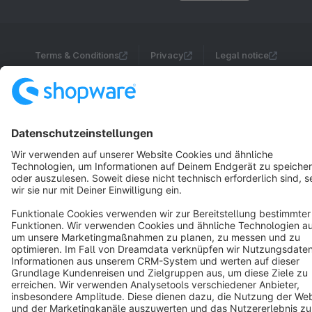
Terms & Conditions
Privacy
Legal notice
Cookie settings
Copyright © shopware AG - All rights reserved
Notice: * All prices are quoted net of the statutory value-added tax