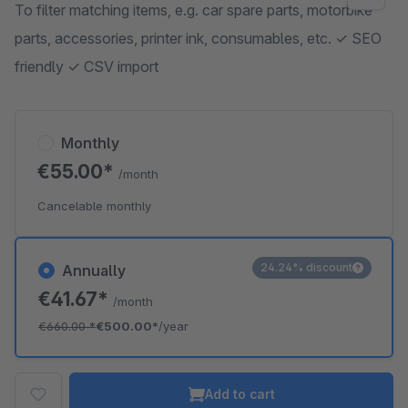
To filter matching items, e.g. car spare parts, motorbike
parts, accessories, printer ink, consumables, etc. ✓ SEO
friendly ✓ CSV import
Monthly
€55.00*
/month
Cancelable monthly
24.24% discount
Annually
€41.67*
/month
€660.00
*
€500.00*
/year
Add to cart