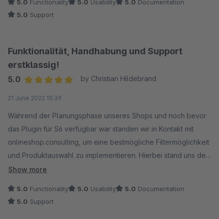
5.0
Functionality
5.0
Usability
5.0
Documentation
gerechtfertigt!
5.0
Support
Funktionalität, Handhabung und Support
erstklassig!
5.0
by Christian Hildebrand
Average rating of 5 out of 5 stars
21 June 2022 15:39
Während der Planungsphase unseres Shops und noch bevor
das Plugin für S6 verfügbar war standen wir in Kontakt mit
onlineshop.consulting, um eine bestmögliche Filtermöglichkeit
und Produktauswahl zu implementieren. Hierbei stand uns der
Hersteller mit Rat und Tat zur Seite was unter anderem auch
Show more
der Grund war weshalb wir uns für das Plugins entschieden
5.0
Functionality
5.0
Usability
5.0
Documentation
haben.
5.0
Support