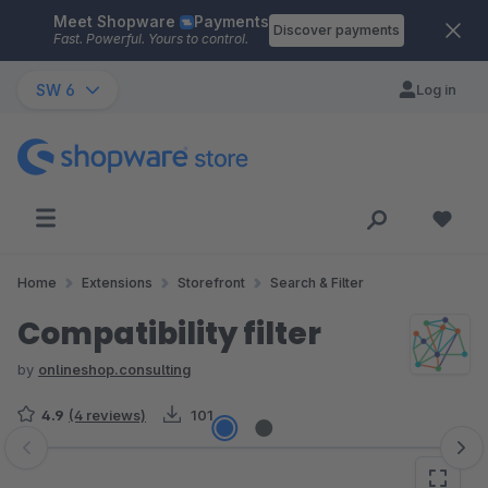
Meet Shopware
Payments
Skip to main content
Discover payments
Fast. Powerful. Yours to control.
SW 6
Log in
Home
Extensions
Storefront
Search & Filter
Compatibility filter
by
onlineshop.consulting
4.9
(4 reviews)
101
Skip image gallery