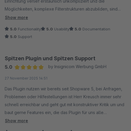
Einrichtung verlief erstaunlich unkompliziert und die
Möglichkeiten, komplexe Filterstrukturen abzubilden, sind
beeindruckend. Gerade für Ersatzteile und
Show more
kompatibilitätsabhängige Produkte ist das Plugin eine enorme
5.0
Functionality
5.0
Usability
5.0
Documentation
Erleichterung – sowohl für uns als Shopbetreiber als auch für
5.0
Support
unsere Kunden.
Besonders hervorzuheben ist die Flexibilität: Egal ob
Fahrzeugfilter, Geräteauswahl oder andere Anwendungsfälle
Spitzen Plugin und Spitzen Support
– das Plugin lässt sich perfekt anpassen. Die Performance ist
5.0
by Insignicom Werbung GmbH
ebenfalls top, und die SEO-Funktionalitäten (z. B. URL-
Average rating of 5 out of 5 stars
27 November 2025 14:51
Struktur) sind ein großer Pluspunkt.
Auch der Support ist schnell, kompetent und lösungsorientiert
Das Plugin nutzen wir bereits seit Shopware 5, bei Anfragen,
– man merkt, dass hier echte Erfahrung dahinter steckt.
Problemen oder Hilfestellungen ist Herr Kreusch immer sehr
Fazit: Wer eine saubere, professionelle Lösung für
schnell erreichbar und geht gut mit konstruktiver Kritik um und
Kompatibilitätsfilter sucht, kommt an diesem Plugin nicht vorbei.
baut gerne Features ein, die das Plugin für uns alle
Klare Empfehlung!
verbessern. Die Funktionen sind super, es ist alles
Show more
verständlich, daher definitiv zu empfehlen, der Preis ist