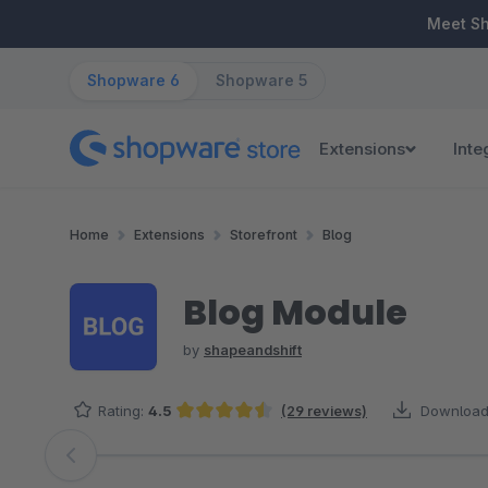
ip to main content
Skip to search
Skip to main navigation
Meet S
Shopware 6
Shopware 5
Extensions
Inte
Home
Extensions
Storefront
Blog
Blog Module
by
shapeandshift
Rating:
4.5
(29 reviews)
Download
Average rating of 4.48 out of 5 stars
Skip image gallery