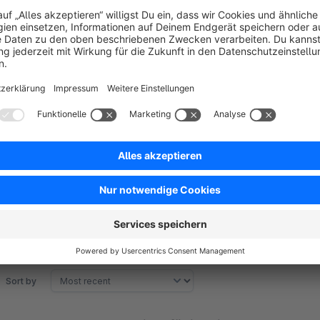
Slug editable
Meta Keywords
New configuration field for configuring which tab should b
Blog Breadcrumb
Comments
Blog Layout Template - To have the ability to create a d
Sort by