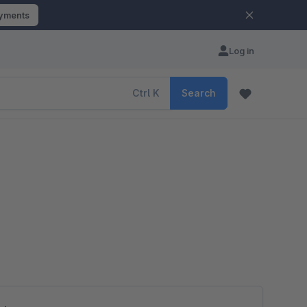
ayments
Log in
Ctrl
K
Search