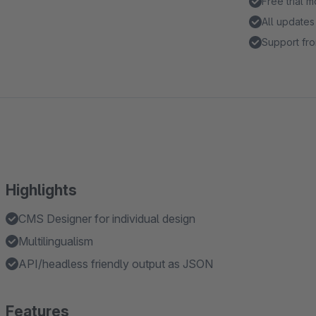
Free trial 
All updates
Support fro
Highlights
CMS Designer for individual design
Multilingualism
API/headless friendly output as JSON
Features