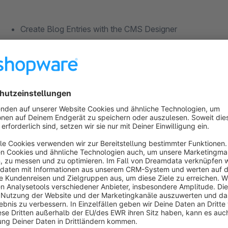
Create Blog Entries with the CMS Designer
Create Blog Categories
Filtering by categories within the storefront
Authors can be created
Filtering by authors within the storefront
Roadmap
Update ld+json