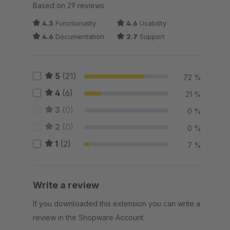
Average rating of 4.48 out of 5 stars
Based on 29 reviews
4.3
Functionality
4.6
Usability
4.6
Documentation
2.7
Support
5
(21)
72 %
4
(6)
21 %
3
(0)
0 %
2
(0)
0 %
1
(2)
7 %
Write a review
If you downloaded this extension you can write a
review in the Shopware Account.