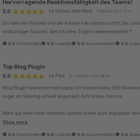
Hervorragende Reaktionsfähigkeit des Teams!
5.0
by Dufour Jean Noel
11 March 2025 11:44
Average rating of 5 out of 5 stars
Ich hatte ein Problem und die Antwort kam nahezu sofort. Die Lösun
erstklassiger Support, den ich ohne Zögern weiterempfehle! ?
5.0
Functionality
5.0
Usability
5.0
Documentation
5.0
Suppo
Top Blog Plugin
5.0
by Paul
26 October 2024 18:04
Average rating of 5 out of 5 stars
Blog Plugin funktioniert echt super. Ich konnte keine SEO Einstellungen für Blog-Listing machen aber der Support ha
sogar am Samstag schnell angepasst. Echt klasse Service .
Wäre gut wenn beim nächsten Update sowas auch angepasst wer
Show more
Sonst kann ich nur weiter empfehlen.
5.0
Functionality
5.0
Usability
5.0
Documentation
5.0
Suppo