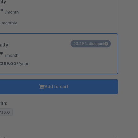
hly
0*
/month
 monthly
23.29% discount
ally
2*
/month
€359.00*
/year
Add to cart
ith:
7.13.0