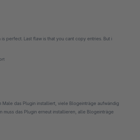
 perfect. Last flaw is that you cant copy entries. But i
rt
Male das Plugin installiert, viele Blogeinträge aufwändig
muss das Plugin erneut installieren, alle Blogeinträge
ben, da es bestimmt die Reichweite des Shops erhöhen