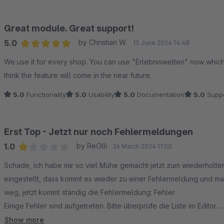
Great module. Great support!
5.0
by Christian W.
13 June 2024 14:48
Average rating of 5 out of 5 stars
We use it for every shop. You can use "Erlebniswelten" now which is
think the feature will come in the near future.
5.0
Functionality
5.0
Usability
5.0
Documentation
5.0
Suppo
Erst Top - Jetzt nur noch Fehlermeldungen
1.0
by ReOlli
26 March 2024 11:00
Average rating of 1 out of 5 stars
Schade, ich habe mir so viel Mühe gemacht jetzt zum wiederholten 
eingestellt, dass kommt es wieder zu einer Fehlermeldung und man 
weg, jetzt kommt ständig die Fehlermeldung: Fehler
Einige Fehler sind aufgetreten. Bitte überprüfe die Liste im Editor.
Schade, es wäre so wichtig, so ein Plugin funktionstüchtig zu ha
Show more