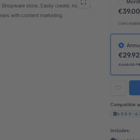
Mont
ur Shopware store. Easily create, manage,
€39.0
ers with content marketing.
Cancelable
Annu
€29.9
€468.00
*
Compatible w
6.3.0.0 - 6.
Includes: