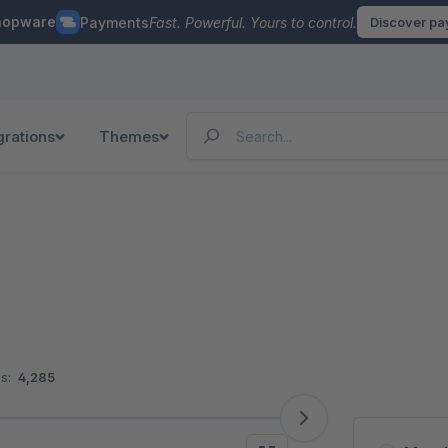
hopware
Payments
Fast. Powerful. Yours to control.
Discover p
grations
Themes
s:
4,285