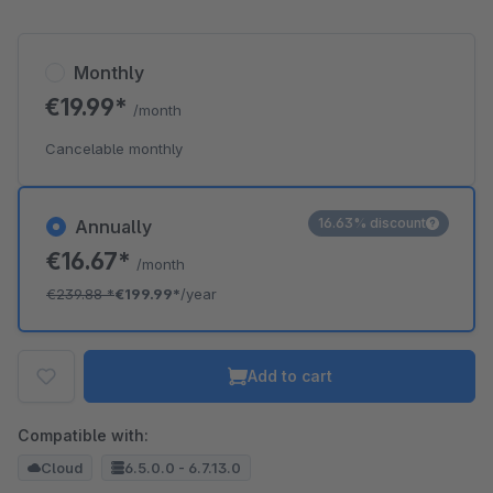
Monthly
€19.99*
/month
Cancelable monthly
16.63% discount
Annually
€16.67*
/month
€239.88
*
€199.99*
/year
Add to cart
Compatible with:
Cloud
6.5.0.0 - 6.7.13.0