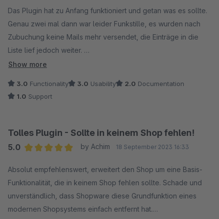
Average rating of 2.5 out of 5 stars
Das Plugin hat zu Anfang funktioniert und getan was es sollte.
Genau zwei mal dann war leider Funkstille, es wurden nach
Zubuchung keine Mails mehr versendet, die Einträge in die
Liste lief jedoch weiter.
Leider hat ich der Support mit jeder Antwort das Maximum an
Show more
Zeit gelassen. Das Plugin ist für uns (nachdem wir in der
3.0
Functionality
3.0
Usability
2.0
Documentation
Supportzeit mindestens 100 Mails per Hand an die Kunden
1.0
Support
geschickt haben) und sich die Störung nun seit einem Monat
hinzieht nicht mehr tragbar.
Tolles Plugin - Sollte in keinem Shop fehlen!
5.0
by Achim
18 September 2023 16:33
Average rating of 5 out of 5 stars
Absolut empfehlenswert, erweitert den Shop um eine Basis-
Funktionalität, die in keinem Shop fehlen sollte. Schade und
unverständlich, dass Shopware diese Grundfunktion eines
modernen Shopsystems einfach entfernt hat.