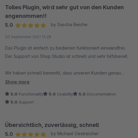
Tolles Plugin, wird sehr gut von den Kunden
angenommen!!
5.0
by Sascha Reiche
Average rating of 5 out of 5 stars
30 September 2021 13:28
Das Plugin ist einfach zu bedienen funktioniert einwandfrei.
Der Support von Shop Studio ist schnell und sehr hilfsbereit.
Wir haben schnell bemerkt, dass unseren Kunden genau
diese Funktion gefehlt hat!
Show more
5.0
Functionality
5.0
Usability
5.0
Documentation
5.0
Support
Übersichtlich, zuverlässig, schnell
5.0
by Michael Oestreicher