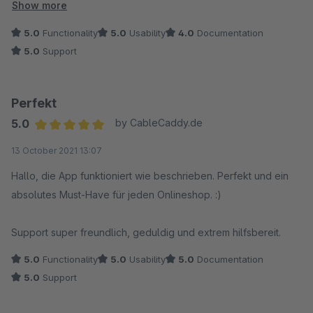
Zum Glück "erbarmen" sich einige fleißige Entwickler und
Show more
bieten die Möglichkeit, solch wichtige Funktionen
5.0
Functionality
5.0
Usability
4.0
Documentation
nachzurüsten. Vielen Dank an den Entwickler, tolle Arbeit.
5.0
Support
Das Plugin funktioniert und macht, was es soll. Der Support ist
nett und hilfsbereit. Eine ausführliche Dokumentation braucht
Perfekt
man nicht, ist eigentlich alles selbsterklärend.
5.0
by CableCaddy.de
Average rating of 5 out of 5 stars
13 October 2021 13:07
Viele Grüße
Joachim K.
Hallo, die App funktioniert wie beschrieben. Perfekt und ein
absolutes Must-Have für jeden Onlineshop. :)
Support super freundlich, geduldig und extrem hilfsbereit.
5.0
Functionality
5.0
Usability
5.0
Documentation
5.0
Support