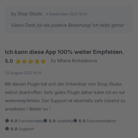
war, einfach rausgeschmissen hat. So ist man auf die
Entwickler-Arbeit von Drittanbietern angewiesen.
by Shop Studio
6 September 2021 10:41
Vielen Dank für die positive Bewertung! Ich helfe gerne!
Nun, zum Glück gibt es hier einige Anbieter, die sich der
Thematik annehmen und wie in diesem Fall, hervorragende
Arbeit leisten.
Es gab bei der Einrichtung einige Schwierigkeiten, welche mit
Ich kann diese App 100% weiter Empfehlen.
Hilfe des Entwicklers superschnell gelöst wurden. Wir
5.0
by Milena Kostadinova
bekamen an einem Sonntag, ja wirklich am Sonntag, Hilfe und
Average rating of 5 out of 5 stars
25 August 2021 16:19
das Problem wurde noch am selben Tag mit einem Update
Mit diesen PlugIn hat sich der Entwickler von Shop Studio
behoben.
selbst übertroffen. Sehr gutes Plugin daher kann ich es nur
Ich meine, das ist Kundenservice 1. Klasse und verdient ein
weiterempfehlen. Der Support ist ebenfalls sehr lobend zu
großes Lob an dieser Stelle.
erwähnen ! Weiter so !
Einige andere Entwickler sind bei weitem nicht auf diesem
5.0
Functionality
5.0
Usability
5.0
Documentation
Niveau was den Kundenservice betrifft. Teilweise warte ich
5.0
Support
schon mehrere Wochen auf eine Antwort und werde wohl