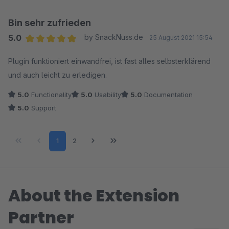
auch weiter warten müssen.
Bin sehr zufrieden
Mein Fazit: Ein tolles, nützliches Plugin und hervorragender
5.0
by SnackNuss.de
25 August 2021 15:54
Service. Weiter so!
Average rating of 5 out of 5 stars
Plugin funktioniert einwandfrei, ist fast alles selbsterklärend
und auch leicht zu erledigen.
Viele Grüße
Joachim
5.0
Functionality
5.0
Usability
5.0
Documentation
5.0
Support
Page
Page
1
2
About the Extension
Partner