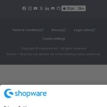
Star
3k+
Terms & Conditions
Privacy
Legal notice
Cookie settings
Copyright © shopware AG - All rights reserved
Notice: * All prices are quoted net of the statutory value-added tax