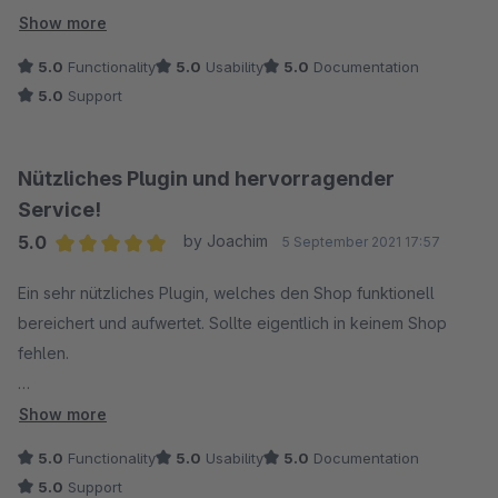
:)
Show more
5.0
Functionality
5.0
Usability
5.0
Documentation
5.0
Support
Nützliches Plugin und hervorragender
Service!
5.0
by Joachim
5 September 2021 17:57
Average rating of 5 out of 5 stars
Ein sehr nützliches Plugin, welches den Shop funktionell
bereichert und aufwertet. Sollte eigentlich in keinem Shop
fehlen.
Schade, dass Shopware der Meinung ist, das wichtige "Basis-
Show more
Funktionen" eines modernen Shopsystems nicht mehr benötigt
5.0
Functionality
5.0
Usability
5.0
Documentation
würden und vieles, was in der 5er-Version gut und nützlich
5.0
Support