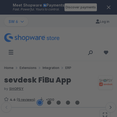
Meet Shopware
Payments
Skip to main content
Discover payments
Fast. Powerful. Yours to control.
SW 6
Log in
Home
Extensions
Integration
ERP
sevdesk FiBu App
by
SHOPSY
4.6
(5 reviews)
<100
Skip image gallery