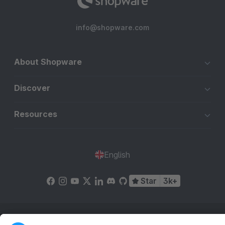
info@shopware.com
About Shopware
Discover
Resources
English
Star
3k+