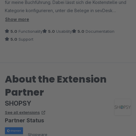
für meine Buchführung. Dabei lässt sich die Kostenstelle und
Kategorie konfigurieren, unter die Belege in sevDesk
zugeordnet werden. Die Belege lassen sich automatisiert
Show more
direkt beim Erstellen oder auch manuell über ein Interface
5.0
Functionality
5.0
Usability
5.0
Documentation
übertragen.
5.0
Support
Der Entwickler ist sehr hilfsbereit bei Fragen oder Problemen
und hat auch meinen Verbesserungsvorschlag direkt
umgesetzt.
About the Extension
Partner
SHOPSY
See all extensions
Partner Status
Shopware