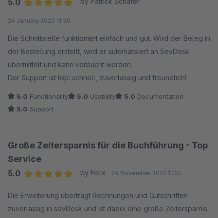
5.0
by Patrick Schäfer
sein, bei einer Vielzahl an Bestellungen jeden Tag wäre es
Average rating of 5 out of 5 stars
24 January 2023 11:50
sehr mühsam das alles manuell zu prüfen und
gegenzuchecken.
Die Schnittstelle funktioniert einfach und gut. Wird der Beleg in
der Bestellung erstellt, wird er automatisiert an SevDesk
Schade. Ich hatte mir mehr erhofft ...
übermittelt und kann verbucht werden.
Der Support ist top: schnell, zuverlässig und freundlich!
5.0
Functionality
5.0
Usability
5.0
Documentation
5.0
Support
Große Zeitersparnis für die Buchführung - Top
Service
5.0
by Felix
24 November 2022 11:03
Average rating of 5 out of 5 stars
Die Erweiterung überträgt Rechnungen und Gutschriften
zuverlässig in sevDesk und ist dabei eine große Zeitersparnis