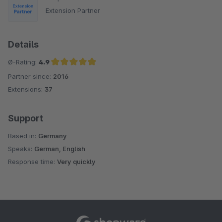
Extension Partner
Details
Ø-Rating:
4.9
Partner since:
2016
Average rating of 4.9 out of 5 stars
Extensions:
37
Support
Based in:
Germany
Speaks:
German, English
Response time:
Very quickly