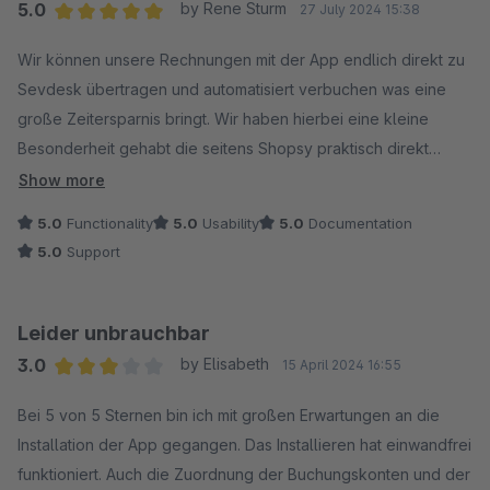
5.0
by Rene Sturm
27 July 2024 15:38
Average rating of 5 out of 5 stars
Wir können unsere Rechnungen mit der App endlich direkt zu
Sevdesk übertragen und automatisiert verbuchen was eine
große Zeitersparnis bringt. Wir haben hierbei eine kleine
Besonderheit gehabt die seitens Shopsy praktisch direkt
umgesetzt worden ist, sodass wir die Schnittstelle nun perfekt
Show more
nutzen können. Auch als es am Anfang kleine Probleme auf
5.0
Functionality
5.0
Usability
5.0
Documentation
unserer Seite gegeben hat, hat sich Herr Ali immer die Zeit
5.0
Support
genommen um den Fehler auf unserer Seite zu finden und hat
somit sehr zur Problemlösung mitgeholfen. Vielen Dank
nochmals an den großartigen Support von Daniel Ali :-)
Leider unbrauchbar
3.0
by Elisabeth
15 April 2024 16:55
Average rating of 3 out of 5 stars
Bei 5 von 5 Sternen bin ich mit großen Erwartungen an die
Installation der App gegangen. Das Installieren hat einwandfrei
funktioniert. Auch die Zuordnung der Buchungskonten und der