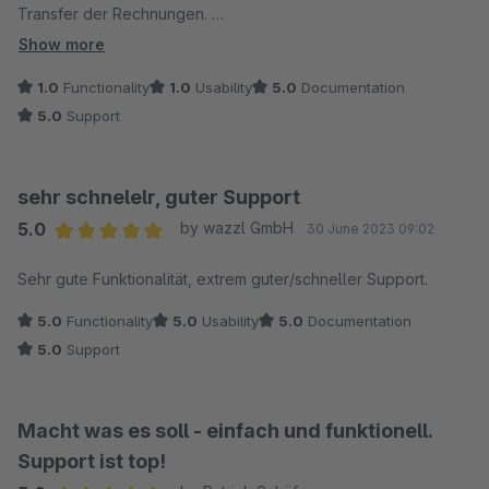
Transfer der Rechnungen.
Show more
In meinem Fall ist die Synchronisierung allerdings
1.0
Functionality
1.0
Usability
5.0
Documentation
unbrauchbar, weil einige Zeilen (Artikelsets) falsch
5.0
Support
ausgelesen werden und somit teilweise doppelt gebucht
werden.
sehr schnelelr, guter Support
Auch war es schwierig die Zahlungen automatisch zuordnen
5.0
by wazzl GmbH
30 June 2023 09:02
zu lassen, weil die Rechnungsnummer im einen und die
Average rating of 5 out of 5 stars
Bestellnummer im andern Feld stand.
Sehr gute Funktionalität, extrem guter/schneller Support.
5.0
Functionality
5.0
Usability
5.0
Documentation
Belege lassen sich zwar manuell übertragen aber es ist nicht
5.0
Support
ersichtlich welche Belege schon manuell angestoßen wurden
oder eben nicht. Was dann bei doppeltem Versuch zu einer
Fehlermeldung führt.
Macht was es soll - einfach und funktionell.
Support ist top!
Bei wenigen Bestellungen kann das Plugin vielleicht hilfreich