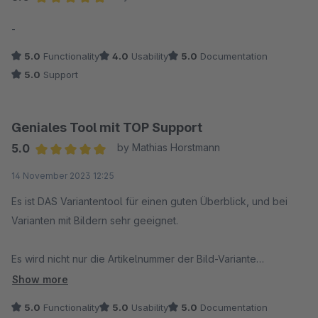
Average rating of 5 out of 5 stars
-
5.0
Functionality
4.0
Usability
5.0
Documentation
5.0
Support
Geniales Tool mit TOP Support
5.0
by Mathias Horstmann
Average rating of 5 out of 5 stars
14 November 2023 12:25
Es ist DAS Variantentool für einen guten Überblick, und bei
Varianten mit Bildern sehr geeignet.
Es wird nicht nur die Artikelnummer der Bild-Variante
dynamisch angezeigt, sondern außerdem noch ein seitliches
Show more
Icon, wo der User seine aktuelle Auswahl perfekt verfolgen
5.0
Functionality
5.0
Usability
5.0
Documentation
kann.