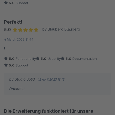
5.0
Support
Sehr gelungen Thomas und auch vielen Dank für den
herausragenden und sehr fundierten Support.
Perfekt!
5.0
by Blauberg Blauberg
Gruß Mattes
Average rating of 5 out of 5 stars
4 March 2023 21:44
!
5.0
Functionality
5.0
Usability
5.0
Documentation
5.0
Support
by Studio Solid
12 April 2023 18:13
Danke! :)
Die Erweiterung funktioniert für unsere