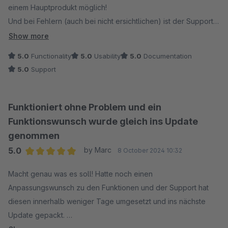
einem Hauptprodukt möglich!
Und bei Fehlern (auch bei nicht ersichtlichen) ist der Support
in wenigen Tagen zur Stelle und prüft auch im Backend
Show more
gründlich nach.
5.0
Functionality
5.0
Usability
5.0
Documentation
Danke!
5.0
Support
Funktioniert ohne Problem und ein
Funktionswunsch wurde gleich ins Update
genommen
5.0
by Marc
8 October 2024 10:32
Average rating of 5 out of 5 stars
Macht genau was es soll! Hatte noch einen
Anpassungswunsch zu den Funktionen und der Support hat
diesen innerhalb weniger Tage umgesetzt und ins nächste
Update gepackt.