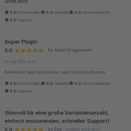
Top gemacht, danke!
Show more
5.0
Functionality
5.0
Usability
5.0
Documentation
5.0
Support
Super Plugin
5.0
by Albert Brüggemann
Average rating of 5 out of 5 stars
26 July 2024 10:37
funktioniert wie beschrieben. sind absolut zufrieden.
5.0
Functionality
5.0
Usability
5.0
Documentation
5.0
Support
Sinnvoll für eine große Variantenanzahl,
einfach anzuwenden, schneller Support!
5.0
by Eve
12 March 2024 08:27