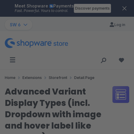
Meet Shopware
Payments
Skip to main content
Discover payments
Fast. Powerful. Yours to control.
SW 6
Log in
Home
Extensions
Storefront
Detail Page
Advanced Variant
Display Types (incl.
Dropdown with image
and hover label like