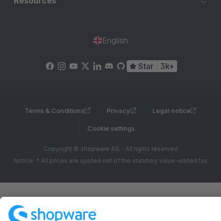
Resources
English
Star
3k+
Terms & Conditions
Privacy
Legal notice
Cookie settings
Copyright © shopware AG - All rights reserved
Notice: * All prices are quoted net of the statutory value-added tax