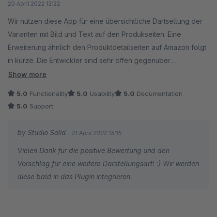
20 April 2022 12:22
Wir nutzen diese App für eine übersichtliche Dartsellung der
Varianten mit Bild und Text auf den Produkseiten. Eine
Erweiterung ähnlich den Produktdetailseiten auf Amazon folgt
in kürze. Die Entwickler sind sehr offen gegenüber
Erweiterungen und Anpassungen der App.
Show more
Wir können diese App nur empfehlen. Viele Grüße Kiwistar
5.0
Functionality
5.0
Usability
5.0
Documentation
5.0
Support
by Studio Solid
21 April 2022 15:15
Vielen Dank für die positive Bewertung und den
Vorschlag für eine weitere Darstellungsart! :) Wir werden
diese bald in das Plugin integrieren.