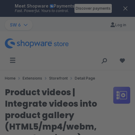
Meet Shopware
Payments
Skip to main content
Discover payments
Fast. Powerful. Yours to control.
SW 6
Log in
Home
Extensions
Storefront
Detail Page
Product videos |
Integrate videos into
product gallery
(HTML5/mp4/webm,