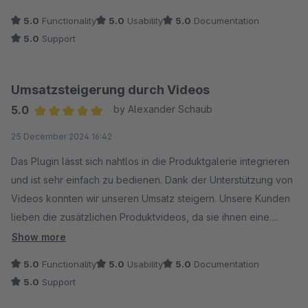
5.0
Functionality
5.0
Usability
5.0
Documentation
5.0
Support
Umsatzsteigerung durch Videos
5.0
by Alexander Schaub
Average rating of 5 out of 5 stars
25 December 2024 16:42
Das Plugin lässt sich nahtlos in die Produktgalerie integrieren
und ist sehr einfach zu bedienen. Dank der Unterstützung von
Videos konnten wir unseren Umsatz steigern. Unsere Kunden
lieben die zusätzlichen Produktvideos, da sie ihnen eine
bessere Kaufentscheidung ermöglichen. Eine klare
Show more
Empfehlung!
5.0
Functionality
5.0
Usability
5.0
Documentation
5.0
Support