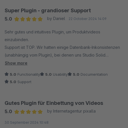
Super Plugin - grandioser Support
5.0
by Daniel
22 October 2024 14:09
Average rating of 5 out of 5 stars
Sehr gutes und intuitives Plugin, um Produktvideos
einzubinden.
Support ist TOP. Wir hatten einige Datenbank-Inkonsistenzen
(unabhängig vom Plugin), bei denen uns Studio Solid
mehrfach unterstützt hat und bei der Behebung des Problems
Show more
geholfen hat - alles im Rahmen des Plugin Supports! Vielen
5.0
Functionality
5.0
Usability
5.0
Documentation
Dank!
5.0
Support
Gutes Plugin für Einbettung von Videos
5.0
by Internetagentur pixalla
Average rating of 5 out of 5 stars
30 September 2024 10:48