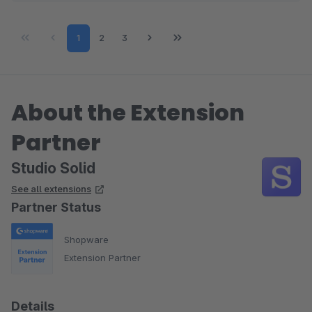
Page
Page
Page
1
2
3
About the Extension
Partner
Studio Solid
See all extensions
Partner Status
Shopware
Extension Partner
Details