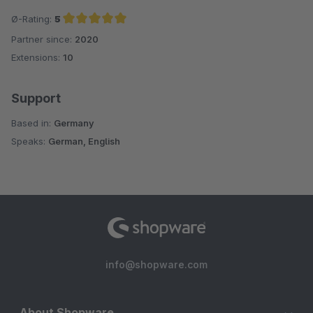
Ø-Rating:
5
Partner since:
2020
Average rating of 5 out of 5 stars
Extensions:
10
Support
Based in:
Germany
Speaks:
German, English
info@shopware.com
About Shopware