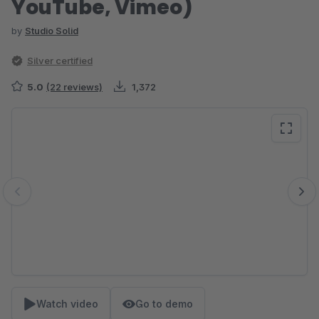
YouTube, Vimeo)
by
Studio Solid
Silver certified
5.0
(22 reviews)
1,372
Skip image gallery
Watch video
Go to demo