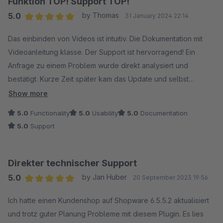
Funktion TOP! Support TOP!
5.0
by Thomas
31 January 2024 22:14
Average rating of 5 out of 5 stars
Das einbinden von Videos ist intuitiv. Die Dokumentation mit
Videoanleitung klasse. Der Support ist hervorragend! Ein
Anfrage zu einem Problem wurde direkt analysiert und
bestätigt. Kurze Zeit später kam das Update und selbst
während des Prozess wurde man auf den laufenden gehalten.
Show more
Klare Empfehlung!
5.0
Functionality
5.0
Usability
5.0
Documentation
5.0
Support
Direkter technischer Support
5.0
by Jan Huber
20 September 2023 19:56
Average rating of 5 out of 5 stars
Ich hatte einen Kundenshop auf Shopware 6.5.5.2 aktualisiert
und trotz guter Planung Probleme mit diesem Plugin. Es lies