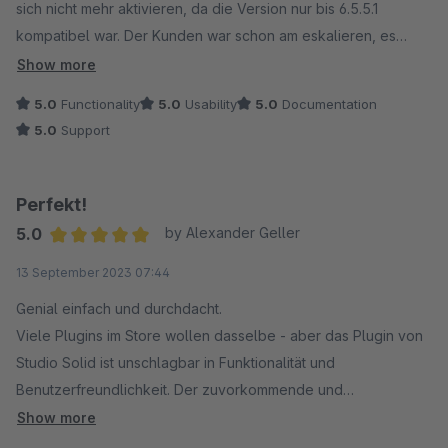
sich nicht mehr aktivieren, da die Version nur bis 6.5.5.1
kompatibel war. Der Kunden war schon am eskalieren, es
müsse bis morgen laufen... Ich konnte das Theme mit einem
Show more
Anruf beim Entwicklerunternehmen lösen, die Version war
5.0
Functionality
5.0
Usability
5.0
Documentation
schon in Testung und kurz vor Herausgabe. Der Entwickler hat
5.0
Support
mir sehr kompetent direkt am Hörer geholfen die Version
freigeben und gewartet bis es bei mir lief. Sowas habe ich
noch nie erlebt. Die Erweiterung läuft wie wie die Jahre davor,
Perfekt!
völlig problemlos und stabil. Herzlichen Dank Herr Diroll!
5.0
by Alexander Geller
Average rating of 5 out of 5 stars
13 September 2023 07:44
Genial einfach und durchdacht.
Viele Plugins im Store wollen dasselbe - aber das Plugin von
Studio Solid ist unschlagbar in Funktionalität und
Benutzerfreundlichkeit. Der zuvorkommende und
spitzenmäßige Support macht das Plugin zu einem MUST
Show more
HAVE für jeden, der Videos in Sekundenschnelle in seiner