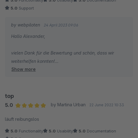
5.0
Functionality
5.0
Usability
5.0
Documentation
5.0
Support
by webpiloten
24 April 2023 09:06
Hallo Alexander,
vielen Dank für die Bewertung und schön, dass wir
weiterhelfen konnten!
Show more
- Jonas von den webpiloten
top
5.0
by Martina Urban
22 June 2022 10:33
Average rating of 5 out of 5 stars
läuft reibungslos
5.0
Functionality
5.0
Usability
5.0
Documentation