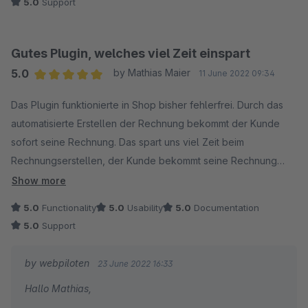
5.0
Support
Gutes Plugin, welches viel Zeit einspart
5.0
by Mathias Maier
11 June 2022 09:34
Average rating of 5 out of 5 stars
Das Plugin funktionierte in Shop bisher fehlerfrei. Durch das
automatisierte Erstellen der Rechnung bekommt der Kunde
sofort seine Rechnung. Das spart uns viel Zeit beim
Rechnungserstellen, der Kunde bekommt seine Rechnung
sofort und der Versand der Rechnung kann nicht
Show more
versehentlich vergessen werden.
5.0
Functionality
5.0
Usability
5.0
Documentation
Die Vorteile sind unserer Meinung nach ihr Geld wert.
5.0
Support
by webpiloten
23 June 2022 16:33
Hallo Mathias,