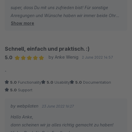
super, dass Du mit uns zufrieden bist! Für sonstige
Anregungen und Wünsche haben wir immer beide Ohren
Show more
offen.
- Jonas von den webpiloten
Schnell, einfach und praktisch. :)
5.0
by Anke Wenig
2 June 2022 14:57
Average rating of 5 out of 5 stars
-
5.0
Functionality
5.0
Usability
5.0
Documentation
5.0
Support
by webpiloten
23 June 2022 16:27
Hallo Anke,
dann scheinen wir ja alles richtig gemacht zu haben!