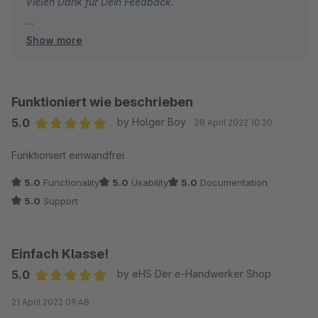
Vielen Dank für Dein Feedback.
Show more
- Jonas von den webpiloten
Funktioniert wie beschrieben
5.0
by Holger Boy
28 April 2022 10:20
Average rating of 5 out of 5 stars
Funktioniert einwandfrei
5.0
Functionality
5.0
Usability
5.0
Documentation
5.0
Support
Einfach Klasse!
5.0
by eHS Der e-Handwerker Shop
Average rating of 5 out of 5 stars
21 April 2022 09:48