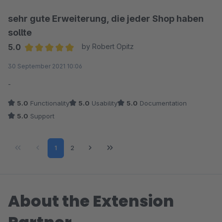
sehr gute Erweiterung, die jeder Shop haben
sollte
5.0
by Robert Opitz
Average rating of 5 out of 5 stars
30 September 2021 10:06
-
5.0
Functionality
5.0
Usability
5.0
Documentation
5.0
Support
Page
Page
1
2
About the Extension