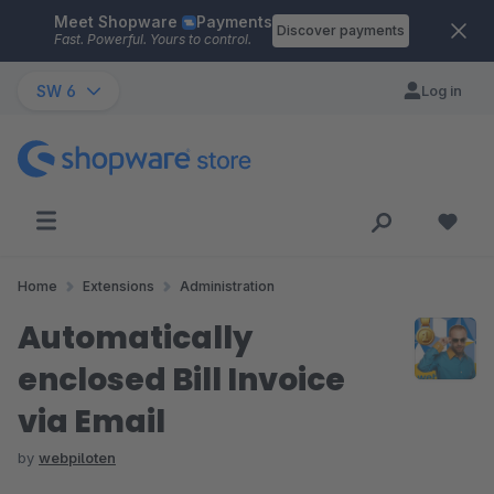
Meet Shopware
Payments
Skip to main content
Discover payments
Fast. Powerful. Yours to control.
SW 6
Log in
Home
Extensions
Administration
Automatically
enclosed Bill Invoice
via Email
by
webpiloten