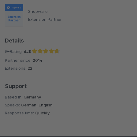
Shopware
Extension Partner
Details
Ø-Rating:
4.8
Partner since:
2014
Average rating of 4.8 out of 5 stars
Extensions:
22
Support
Based in:
Germany
Speaks:
German, English
Response time:
Quickly