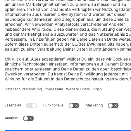
Terms & Conditions
Privacy
Legal notice
Cookie settings
Copyright © shopware AG - All rights reserved
Notice: * All prices are quoted net of the statutory value-added tax