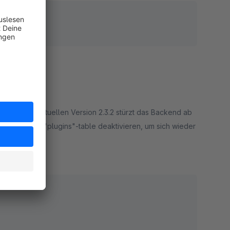
.0, mit der aktuellen Version 2.3.2 stürzt das Backend ab
 Datenbank im "plugins"-table deaktivieren, um sich wieder
rt