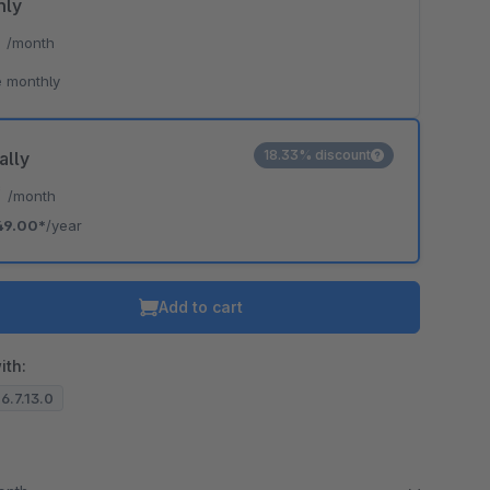
hly
*
/month
 monthly
18.33% discount
ally
*
/month
49.00*
/year
Add to cart
ith:
 6.7.13.0