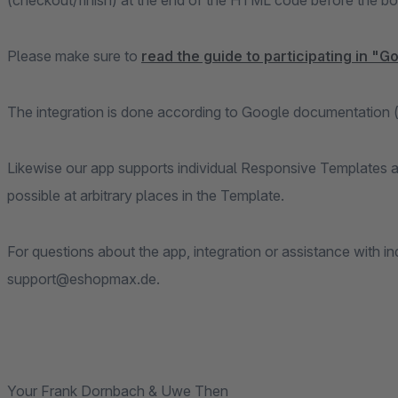
(checkout/finish) at the end of the HTML code before the bo
Please make sure to
read the guide to participating in "
The integration is done according to Google documentation 
Likewise our app supports individual Responsive Templates a
possible at arbitrary places in the Template.
For questions about the app, integration or assistance with in
support@eshopmax.de.
Your Frank Dornbach & Uwe Then