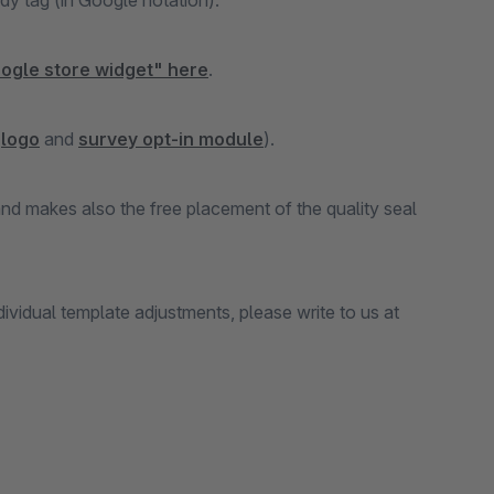
dy tag (in Google notation).
Google store widget" here
.
(
logo
and
survey opt-in module
).
nd makes also the free placement of the quality seal
dividual template adjustments, please write to us at