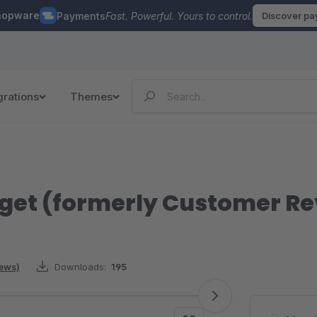
hopware
Payments
Fast. Powerful. Yours to control.
Discover p
grations
Themes
dget (formerly Customer R
iews)
Downloads:
195