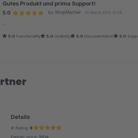
Gutes Produkt und prima Support!
5.0
by ShopMacher
25 March 2022 13:55
Average rating of 5 out of 5 stars
-
5.0
Functionality
5.0
Usability
5.0
Documentation
5.0
Suppo
rtner
Details
Ø-Rating:
5
Partner since:
2014
Average rating of 5 out of 5 stars