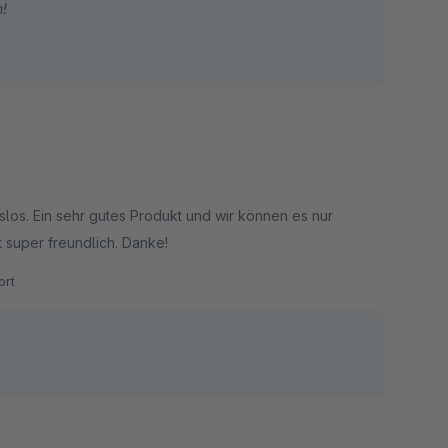
n!
uns für SW6.6 freigeben ist.
cket-System.
aher freuen ;)
gslos. Ein sehr gutes Produkt und wir können es nur
t super freundlich. Danke!
rt