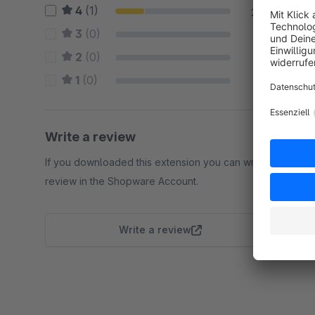
4
(1)
25 %
3
(0)
0 %
2
(0)
0 %
1
(0)
0 %
Write a review
If you downloaded this extension you can write a
review in the Shopware Account.
Write a review