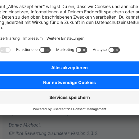
by Deine Helden GmbH
6 November 2025 12:03
Danke für das tolle Feedback + viel Erfolg!
Lange Update-Zyklen
3.5
by Michael
16 April 2024 13:20
Average rating of 3.5 out of 5 stars
Wir warten jetzt bereits 1 Woche auf das Update für Shopware 6.6.1
und ein Login ist nicht möglich. Man muss das Plugin direkt in der
einloggen zu können.
3.0
Functionality
4.0
Usability
4.0
Documentation
2.0
Suppo
by Deine Helden GmbH
17 April 2024 10:47
Danke Michael,
für Ihre Bewertung zu unserer Version 2.3.2.