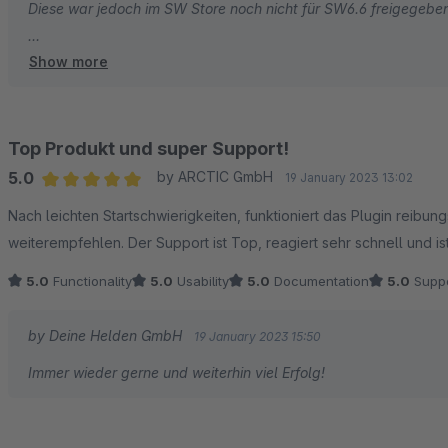
Diese war jedoch im SW Store noch nicht für SW6.6 freigegebe
Show more
Ab sofort steht die neue Version 2.4.0 bereit, die nun auch von 
Bitte nutzen Sie in Zukunft bei Fragen direkt das Shopware Ti
Dann können wir sicher schnell darauf reagieren.
Top Produkt und super Support!
5.0
by ARCTIC GmbH
19 January 2023 13:02
Über eine positive Anpassung Ihrer Bewertung würden wir uns d
Average rating of 5 out of 5 stars
Nach leichten Startschwierigkeiten, funktioniert das Plugin reibun
weiterempfehlen. Der Support ist Top, reagiert sehr schnell und is
Viel Erfolg+
Gruß
5.0
Functionality
5.0
Usability
5.0
Documentation
5.0
Suppo
Frank Dornbach
by Deine Helden GmbH
19 January 2023 15:50
Immer wieder gerne und weiterhin viel Erfolg!