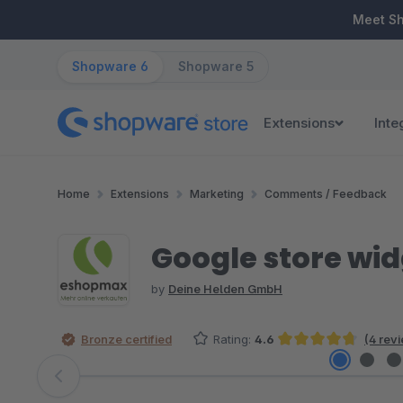
ip to main content
Skip to search
Skip to main navigation
Meet S
Shopware 6
Shopware 5
Extensions
Inte
Home
Extensions
Marketing
Comments / Feedback
Google store wi
by
Deine Helden GmbH
Bronze certified
Rating:
4.6
(4 rev
Average rating of 4.63 out of 5 stars
Skip image gallery