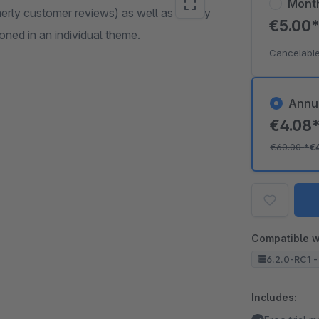
Mont
merly customer reviews) as well as survey
€5.00
ioned in an individual theme.
Cancelable
Annu
€4.08
€60.00
*
€
Compatible w
6.2.0-RC1 -
Includes: