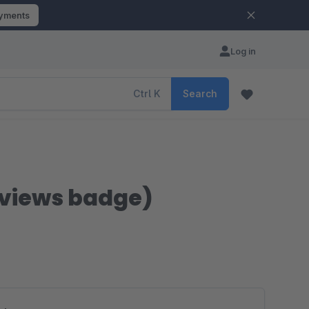
ayments
Log in
Ctrl
K
Search
eviews badge)