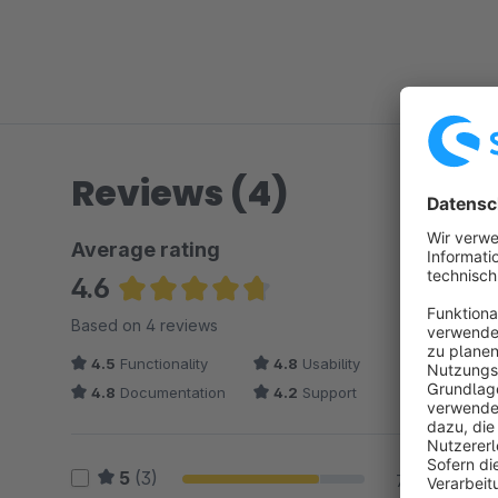
Reviews (4)
Average rating
4.6
Average rating of 4.63 out of 5 stars
Based on 4 reviews
4.5
Functionality
4.8
Usability
4.8
Documentation
4.2
Support
5
(3)
75 %