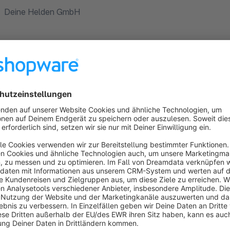
Deine Helden GmbH
Sort by
So wünscht man sich das!
5.0
by Mirco
6 November 2025 08:11
Average rating of 5 out of 5 stars
Schnelle Rückmeldung, kompetente Hilfe und super freundlich – be
Support.
5.0
Functionality
5.0
Usability
5.0
Documentation
5.0
Suppo