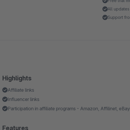
Free trial 
All updates
Support fro
Highlights
Affiliate links
Influencer links
Participation in affiliate programs - Amazon, Affilinet, eBa
Features