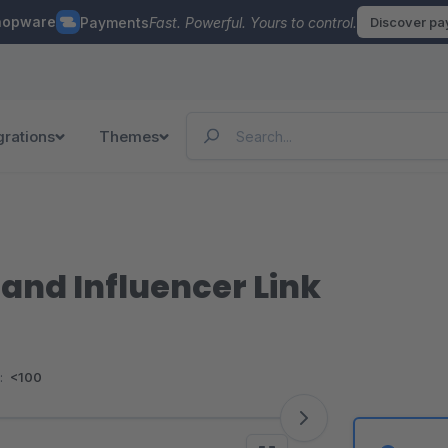
hopware
Payments
Fast. Powerful. Yours to control.
Discover p
grations
Themes
 and Influencer Link
:
<100