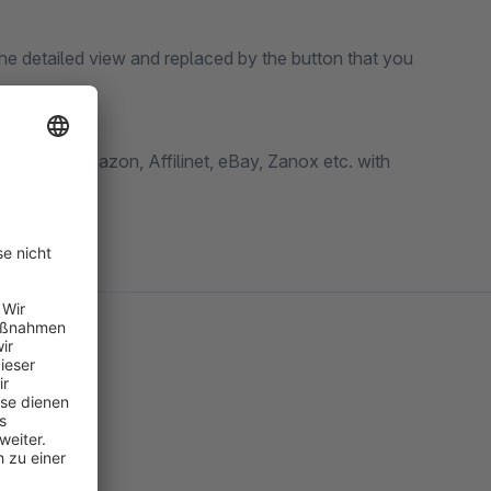
 the detailed view and replaced by the button that you
ms such as Amazon, Affilinet, eBay, Zanox etc. with