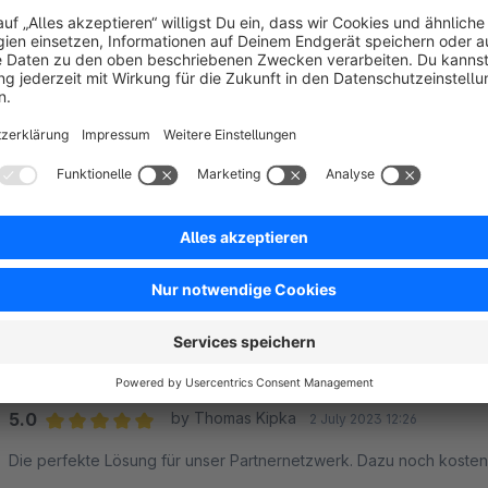
5.0
by Manuel Fichtner
15 December 2023 23:18
Average rating of 5 out of 5 stars
Funktion ist super und klappt reibungslos
5.0
Functionality
5.0
Usability
5.0
Documentation
5.0
Suppo
Funktioniert Top
5.0
by Stiebinger
27 October 2023 10:39
Average rating of 5 out of 5 stars
Das Plugin funktioniert einwandfreit, tut was es soll und ist noch 
5.0
Functionality
5.0
Usability
5.0
Documentation
5.0
Suppo
Top
5.0
by Thomas Kipka
2 July 2023 12:26
Average rating of 5 out of 5 stars
Die perfekte Lösung für unser Partnernetzwerk. Dazu noch kostenlo