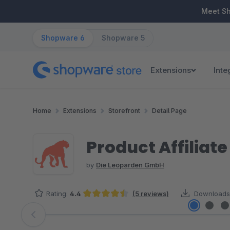
ip to main content
Skip to search
Skip to main navigation
Meet S
Shopware 6
Shopware 5
Extensions
Inte
Home
Extensions
Storefront
Detail Page
Product Affiliate
by
Die Leoparden GmbH
Rating:
4.4
(5 reviews)
Downloads
Average rating of 4.4 out of 5 stars
Skip image gallery