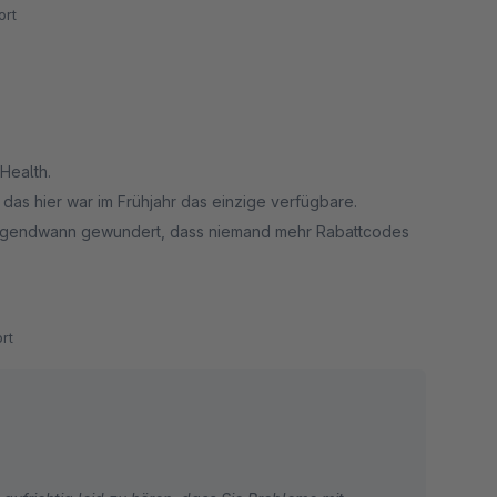
rt
 Health.
d das hier war im Frühjahr das einzige verfügbare.
ns irgendwann gewundert, dass niemand mehr Rabattcodes
rabatt war plötzlich funktionslos, einem ziemlich großen
space, der uns dafür netterweise weniger berechnet hat,
rt
 Rabattfunktion über Wochen lahmgelegt hat!
das hier schnellstmöglich rauswerfen!