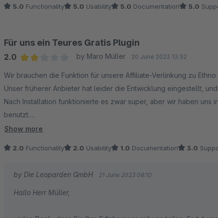
5.0
Functionality
5.0
Usability
5.0
Documentation
5.0
Suppo
Für uns ein Teures Gratis Plugin
2.0
by Maro Müller
20 June 2023 13:52
Average rating of 2 out of 5 stars
Wir brauchen die Funktion für unsere Affiliate-Verlinkung zu Ethno
Unser früherer Anbieter hat leider die Entwicklung eingestellt, un
Nach Installation funktionierte es zwar super, aber wir haben u
benutzt.
Nach ein paar Wochen Ärger (auch unser sehr beliebter Neukunden
Show more
Umsatzausfall deswegen und 2 Stunden Arbeit unseres Hosts Ener
2.0
Functionality
2.0
Usability
1.0
Documentation
3.0
Suppo
ist das Rätsel nun gelöst: Dieses Plugin war es, das die gesamte
Vielen Dank für Nix.
by Die Leoparden GmbH
21 June 2023 08:10
Zum Glück gibt es inzwischen Ersatz von enne.digital, so dass wir 
Hallo Herr Müller,