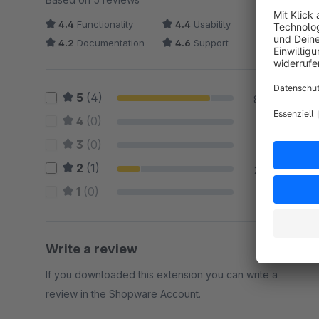
4.4
Functionality
4.4
Usability
4.2
Documentation
4.6
Support
5
(4)
80 %
4
(0)
0 %
3
(0)
0 %
2
(1)
20 %
1
(0)
0 %
Write a review
If you downloaded this extension you can write a
review in the Shopware Account.