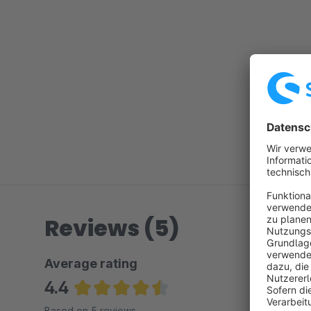
Reviews (5)
Average rating
4.4
Average rating of 4.4 out of 5 stars
Based on 5 reviews