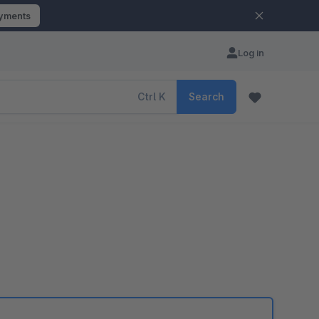
ayments
Log in
Ctrl
K
Search