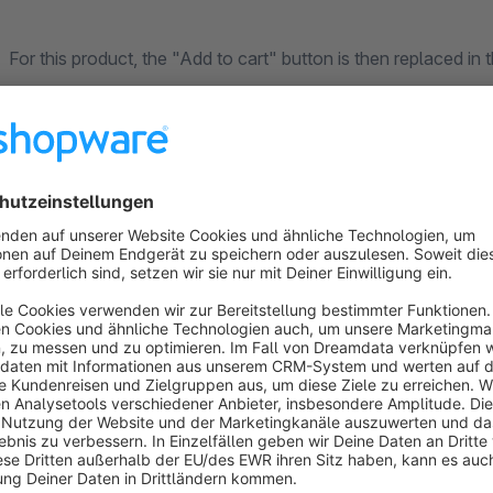
For this product, the "Add to cart" button is then replaced in
can set individually.
This makes it possible to participate in large affiliate progra
your own shop.
Sort by
Super Support ! Vielen Dank!