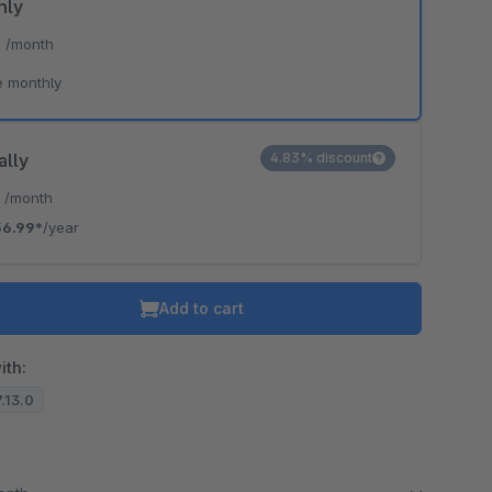
hly
*
/month
e monthly
ally
4.83% discount
*
/month
56.99*
/year
Add to cart
ith:
7.13.0