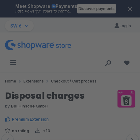
Meet Shopware
Payments
Skip to main content
Discover payments
Fast. Powerful. Yours to control.
SW 6
Log in
Home
Extensions
Checkout / Cart process
Disposal charges
by
BuI Hinsche GmbH
Premium Extension
no rating
<10