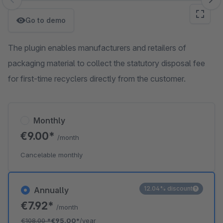
Skip image gallery
Go to demo
The plugin enables manufacturers and retailers of
packaging material to collect the statutory disposal fee
for first-time recyclers directly from the customer.
Monthly
€9.00*
/month
Cancelable monthly
12.04% discount
Annually
€7.92*
/month
€108.00
*
€95.00*
/year