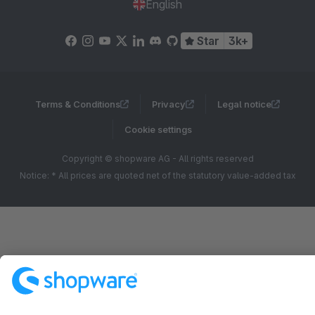
English
Star
3k+
Terms & Conditions
Privacy
Legal notice
Cookie settings
Copyright © shopware AG - All rights reserved
Notice: * All prices are quoted net of the statutory value-added tax