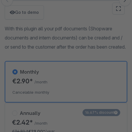
Skip image gallery
Go to demo
With this plugin all your pdf documents (Shopware
documents and intern documents) can be created and /
or send to the customer after the order has been created.
Monthly
€2.90*
/month
Cancelable monthly
Annually
16.67% discount
€2.42*
/month
€34.80
*
€29.00*
/year