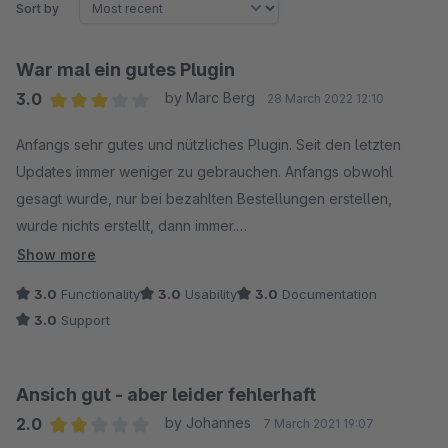
Sort by
War mal ein gutes Plugin
3.0
by Marc Berg
28 March 2022 12:10
Average rating of 3 out of 5 stars
Anfangs sehr gutes und nützliches Plugin. Seit den letzten
Updates immer weniger zu gebrauchen. Anfangs obwohl
gesagt wurde, nur bei bezahlten Bestellungen erstellen,
wurde nichts erstellt, dann immer.
Dann wurde willkürlich Rechnungsnummern übersprungen.
Show more
Jetzt nachdem alle Rechnungen behoben wurden und wieder
3.0
Functionality
3.0
Usability
3.0
Documentation
ordentlich ist, wird keine mehr automatisch erstellt. Schade! Ich
3.0
Support
denke selber Fehler wie bei Johannes. Und selbst wenn es
mit anderen Plugins kollidiert, sollte man dies untersuchen.
Ansich gut - aber leider fehlerhaft
2.0
by Johannes
7 March 2021 19:07