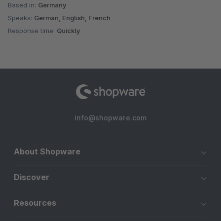
Based in:
Germany
documents: go to deliveryNote [] []
Speaks:
German, English, French
Response time:
Quickly
So gibt es keine Fehler bei der Nummerierung der
Rechnungen.
Ihr Problem kommt sicher von einem Drittanbieter-Plug-
In.
Danke für die Reaktion und die schlechte Bewertung für
info@shopware.com
einen Fehler, der mit unserem Plugin nichts zu sehen hat.
About Shopware
Discover
Resources