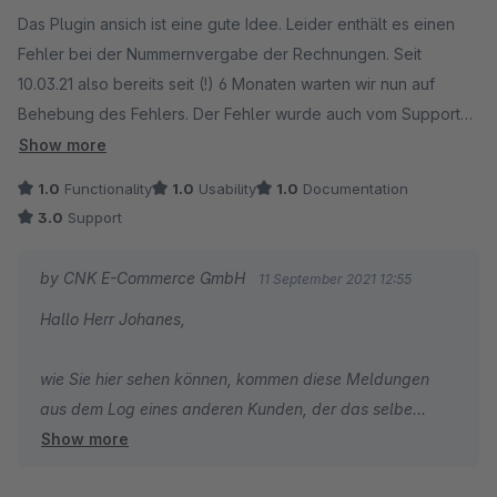
Average rating of 2 out of 5 stars
Das Plugin ansich ist eine gute Idee. Leider enthält es einen
Fehler bei der Nummernvergabe der Rechnungen. Seit
10.03.21 also bereits seit (!) 6 Monaten warten wir nun auf
Behebung des Fehlers. Der Fehler wurde auch vom Support
eingeräumt, außer Vertröstungen ist aber nichts passiert. An
Show more
einem anderen Plugin kann es nicht liegen da wir probeweise
1.0
Functionality
1.0
Usability
1.0
Documentation
alle deaktiviert haben und das Problem trotzdem bestand.
3.0
Support
by CNK E-Commerce GmbH
11 September 2021 12:55
Hallo Herr Johanes,
wie Sie hier sehen können, kommen diese Meldungen
aus dem Log eines anderen Kunden, der das selbe
Show more
Plugin benutzt.
[2021-09-06T06:59:26.237725+00:00]