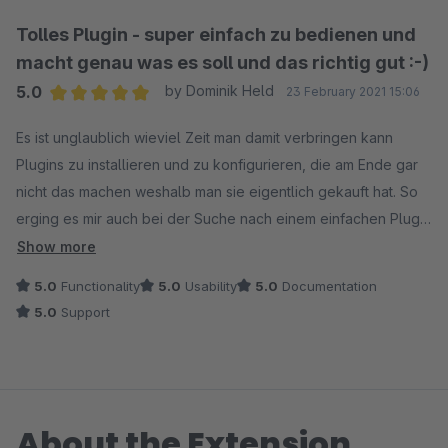
welo_automatic_documents.NOTICE: Automatic
documents: $documentNumber = 1249 [] [] [2021-09-
Tolles Plugin - super einfach zu bedienen und
06T06:59:26.238344+00:00]
macht genau was es soll und das richtig gut :-)
welo_automatic_documents.NOTICE: Automatic
5.0
by Dominik Held
23 February 2021 15:06
documents: go to deliveryNote [] [] [2021-09-
Average rating of 5 out of 5 stars
06T10:40:35.201406+00:00]
Es ist unglaublich wieviel Zeit man damit verbringen kann
welo_automatic_documents.NOTICE: Automatic
Plugins zu installieren und zu konfigurieren, die am Ende gar
documents: $documentNumber = 1250 [] [] [2021-09-
nicht das machen weshalb man sie eigentlich gekauft hat. So
06T10:40:35.201999+00:00]
erging es mir auch bei der Suche nach einem einfachen Plugin
welo_automatic_documents.NOTICE: Automatic
was einfach nur die Rechnung als PDF an die
Show more
documents: go to deliveryNote [] [] [2021-09-
Bestätigungsemail anhängt...nach unzähligen frustvollen
5.0
Functionality
5.0
Usability
5.0
Documentation
06T11:27:19.531832+00:00]
Versuchen mit unterschiedlichen Plugins, endlosen
5.0
Support
welo_automatic_documents.NOTICE: Automatic
Kontaktversuchen an die diversen Supportkontakte der
documents: $documentNumber = 1251 [] [] [2021-09-
Plugins kam ich endlich auf dieses Plugin hier. Unglaubllch
06T11:27:19.532434+00:00]
aber wahr: installiert, aktiviert und in 60 sekunden konfiguriert
welo_automatic_documents.NOTICE: Automatic
und es hat all das gemacht was es soll - UNGLAUBLICH dass
About the Extension
documents: go to deliveryNote [] [] [2021-09-
es das heute noch gibt :-))))