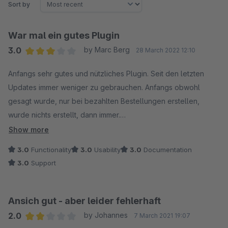
Sort by
War mal ein gutes Plugin
3.0
by Marc Berg
28 March 2022 12:10
Average rating of 3 out of 5 stars
Anfangs sehr gutes und nützliches Plugin. Seit den letzten
Updates immer weniger zu gebrauchen. Anfangs obwohl
gesagt wurde, nur bei bezahlten Bestellungen erstellen,
wurde nichts erstellt, dann immer.
Dann wurde willkürlich Rechnungsnummern übersprungen.
Show more
Jetzt nachdem alle Rechnungen behoben wurden und wieder
3.0
Functionality
3.0
Usability
3.0
Documentation
ordentlich ist, wird keine mehr automatisch erstellt. Schade! Ich
3.0
Support
denke selber Fehler wie bei Johannes. Und selbst wenn es
mit anderen Plugins kollidiert, sollte man dies untersuchen.
Ansich gut - aber leider fehlerhaft
2.0
by Johannes
7 March 2021 19:07