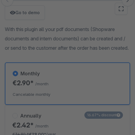
Skip image gallery
Go to demo
With this plugin all your pdf documents (Shopware
documents and intern documents) can be created and /
or send to the customer after the order has been created.
Monthly
€2.90*
/month
Cancelable monthly
Annually
16.67% discount
€2.42*
/month
€34.80
*
€29.00*
/year