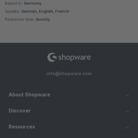
Based in:
Germany
documents: go to deliveryNote [] []
Speaks:
German, English, French
Response time:
Quickly
So gibt es keine Fehler bei der Nummerierung der
Rechnungen.
Ihr Problem kommt sicher von einem Drittanbieter-Plug-
In.
Danke für die Reaktion und die schlechte Bewertung für
info@shopware.com
einen Fehler, der mit unserem Plugin nichts zu sehen hat.
About Shopware
Discover
Resources