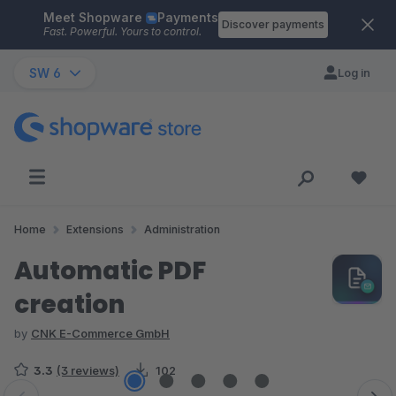
Meet Shopware
Payments
Skip to main content
Discover payments
Fast. Powerful. Yours to control.
SW 6
Log in
Home
Extensions
Administration
Automatic PDF
creation
by
CNK E-Commerce GmbH
3.3
(3 reviews)
102