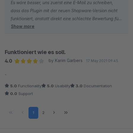
Es wäre besser, uns zuerst eine E-Mail zu schreiben,
dass das Plugin mit der neuen Shopware-Version nicht
funktioniert, anstatt direkt eine schlechte Bewertung für
Show more
ein kostenloses Plugin zu hinterlassen.
Vielen Dank
Funktioniert wie es soll.
4.0
by Karim Garbers
17 May 2021 09:45
Average rating of 4 out of 5 stars
-
5.0
Functionality
5.0
Usability
3.0
Documentation
0.0
Support
Page
Page
1
2