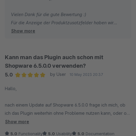
Vielen Dank für die gute Bewertung :)
Für die Anzeige der Produktzusatzfelder haben wir
Show more
folgendes Plugin:
https://store.shopware.com/cnk9218135580843/zusatzfelder
auf-detailseite-custom-fields.html
Kann man das Plugin auch schon mit
Shopware 6.5.0.0 verwenden?
Vielen Dank!
5.0
by User
10 May 2023 20:37
Average rating of 5 out of 5 stars
Hallo,
nach einem Update auf Shopware 6.5.0.0 frage ich mich, ob
ich das Plugin weiterhin ohne Probleme nutzen kann, oder ob
ich auf ein Update für das Plugin (+CNK Foundation) warten
Show more
sollte.
5.0
Functionality
5.0
Usability
5.0
Documentation