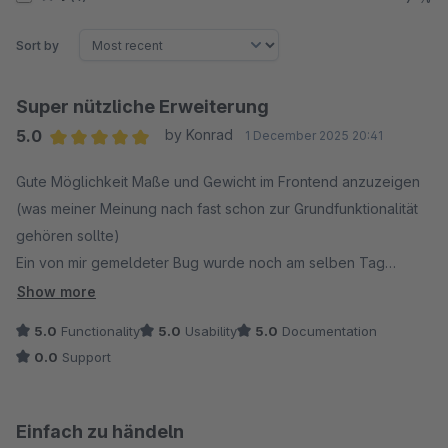
Sort by
Super nützliche Erweiterung
5.0
by Konrad
1 December 2025 20:41
Average rating of 5 out of 5 stars
Gute Möglichkeit Maße und Gewicht im Frontend anzuzeigen
(was meiner Meinung nach fast schon zur Grundfunktionalität
gehören sollte)
Ein von mir gemeldeter Bug wurde noch am selben Tag
behoben, danke!
Show more
5.0
Functionality
5.0
Usability
5.0
Documentation
0.0
Support
Einfach zu händeln