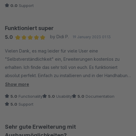
0.0
Support
Danke
Funktioniert super
5.0
by Didi P.
19 January 2023 01:13
Average rating of 5 out of 5 stars
Vielen Dank, es mag leider für viele User eine
"Selbstverständlichkeit" ein, Erweiterungen kostenlos zu
erhalten. Ich finde das sehr toll von euch. Es funktioniert
absolut perfekt. Einfach zu installieren und in der Handhabung
ist es perfekt. Vielen Dank, dass ihr uns diese Erweiterung zur
Show more
Verfügung stellt!
5.0
Functionality
5.0
Usability
5.0
Documentation
5.0
Support
Sehr gute Erweiterung mit
Ausbaumöglichkeiten?