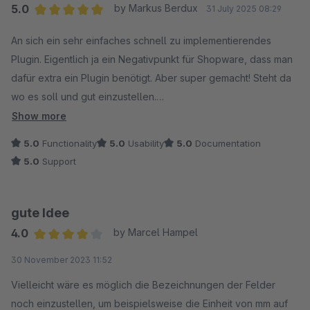
5.0
by Markus Berdux
31 July 2025 08:29
Average rating of 5 out of 5 stars
An sich ein sehr einfaches schnell zu implementierendes
Plugin. Eigentlich ja ein Negativpunkt für Shopware, dass man
dafür extra ein Plugin benötigt. Aber super gemacht! Steht da
wo es soll und gut einzustellen.
Trotz der 5 Sterne hätte ich noch zwei
Show more
Verbesserungsvorschläge.
5.0
Functionality
5.0
Usability
5.0
Documentation
1. In Deutschland is es nicht üblich eine Punkt als
5.0
Support
Dezimaltrenner zu verwenden. Ein Komma wäre hier eleganter.
2. Bei den Maßen wäre es fein, wenn man die Möglichkeit
hätte z. B. eine Überschrift zu migrieren. Bei mir wäre das z. B.
gute Idee
"Maße inkl. Verpackung", was ich mir als Überschrift
4.0
by Marcel Hampel
wünschen würde. Oder bei Gewicht: Netto- oder
Average rating of 4 out of 5 stars
30 November 2023 11:52
Bruttogewicht.
Am Besten wäre es vermutlich, wenn man dort eine Überschrift
Vielleicht wäre es möglich die Bezeichnungen der Felder
nach seinen Wünschen einfach selbst einpflegen kann.
noch einzustellen, um beispielsweise die Einheit von mm auf