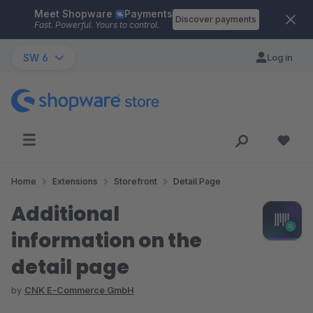
Meet Shopware
Payments
Skip to main content
Discover payments
Fast. Powerful. Yours to control.
SW 6
Log in
Home
Extensions
Storefront
Detail Page
Additional
information on the
detail page
by
CNK E-Commerce GmbH