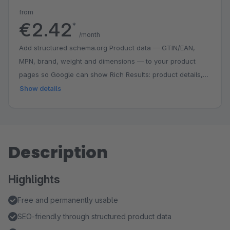
from
€2.42
*
/month
Add structured schema.org Product data — GTIN/EAN,
MPN, brand, weight and dimensions — to your product
pages so Google can show Rich Results: product details,
price, availability and identifiers directly in the search
Show details
snippet. Better visibility and a higher click-through rate. The
JSON-LD is injected automatically into the product detail
page; no template changes needed.
Description
Highlights
Free and permanently usable
SEO-friendly through structured product data