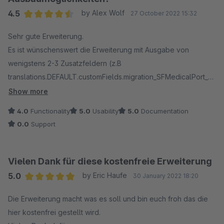
4.5
by Alex Wolf
27 October 2022 15:32
Average rating of 4.5 out of 5 stars
Sehr gute Erweiterung.
Es ist wünschenswert die Erweiterung mit Ausgabe von
wenigstens 2-3 Zusatzfeldern (z.B
translations.DEFAULT.customFields.migration_SFMedicalPort_pr
oduct_attr11) zu erweitern.
Show more
Dadurch bekommt Ihr noch mehr Kundschaft.
4.0
Functionality
5.0
Usability
5.0
Documentation
0.0
Support
Vielen Dank für diese kostenfreie Erweiterung
5.0
by Eric Haufe
30 January 2022 18:20
Average rating of 5 out of 5 stars
Die Erweiterung macht was es soll und bin euch froh das die
hier kostenfrei gestellt wird.