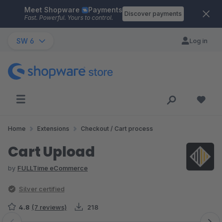
Meet Shopware
Payments
Skip to main content
Discover payments
Fast. Powerful. Yours to control.
SW 6
Log in
Home
Extensions
Checkout / Cart process
Cart Upload
by
FULLTime eCommerce
Silver certified
4.8
(7 reviews)
218