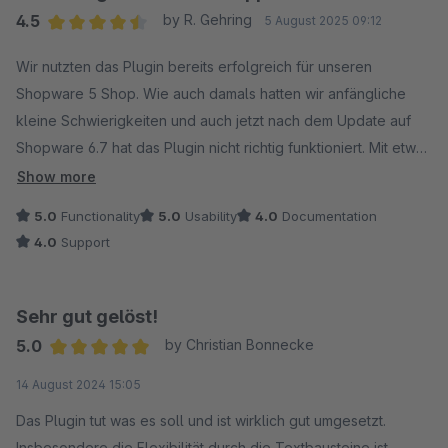
4.5
by R. Gehring
5 August 2025 09:12
Average rating of 4.5 out of 5 stars
Wir nutzten das Plugin bereits erfolgreich für unseren
Shopware 5 Shop. Wie auch damals hatten wir anfängliche
kleine Schwierigkeiten und auch jetzt nach dem Update auf
Shopware 6.7 hat das Plugin nicht richtig funktioniert. Mit etwas
Nachdruck auf unseren Release Termin wurde aber schnell
Show more
ein Update veröffentlicht. Für uns aktuell eines der besten
5.0
Functionality
5.0
Usability
4.0
Documentation
Plugins zum Upload von Kundendaten.
4.0
Support
Sehr gut gelöst!
5.0
by Christian Bonnecke
Average rating of 5 out of 5 stars
14 August 2024 15:05
Das Plugin tut was es soll und ist wirklich gut umgesetzt.
Insbesondere die Flexibilität durch die Textbausteine ist