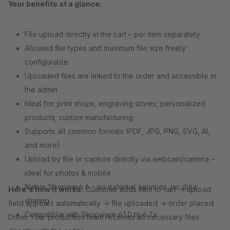
Your benefits at a glance:
File upload directly in the cart – per item separately
Allowed file types and maximum file size freely
configurable
Uploaded files are linked to the order and accessible in
the admin
Ideal for: print shops, engraving stores, personalized
products, custom manufacturing
Supports all common formats (PDF, JPG, PNG, SVG, AI,
and more)
Upload by file or capture directly via webcam/camera –
ideal for photos & mobile
Native Shopware 6 – no external services, no data
Here's how it works:
Customer adds item to cart → upload
sharing
field appears automatically → file uploaded → order placed.
Compatible with Shopware 6.1.0 to 6.7.x
Done. Your production team receives all necessary files