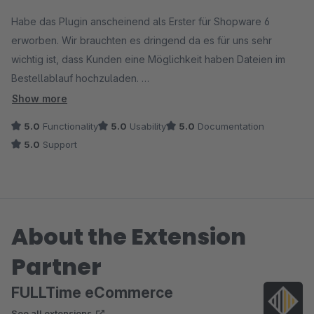
Average rating of 5 out of 5 stars
Habe das Plugin anscheinend als Erster für Shopware 6
erworben. Wir brauchten es dringend da es für uns sehr
wichtig ist, dass Kunden eine Möglichkeit haben Dateien im
Bestellablauf hochzuladen.
In der ersten Version gab es Probleme im Zusammenspiel mit
Show more
Custom Products. Diese wurden schnell und mit viel Einsatz,
5.0
Functionality
5.0
Usability
5.0
Documentation
da für uns zeitlich sehr dringend, behoben. Jetzt funktioniert
5.0
Support
es einwandfrei. Vielen dank dafür.
About the Extension
Partner
FULLTime eCommerce
See all extensions