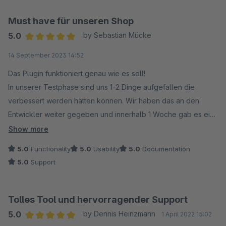
Must have für unseren Shop
5.0
by Sebastian Mücke
Average rating of 5 out of 5 stars
14 September 2023 14:52
Das Plugin funktioniert genau wie es soll!
In unserer Testphase sind uns 1-2 Dinge aufgefallen die
verbessert werden hätten können. Wir haben das an den
Entwickler weiter gegeben und innerhalb 1 Woche gab es ein
Update, in der die Änderungswünsche genau wie gewünscht
Show more
umgesetzt wurden. Top! Dafür 5 Sterne
5.0
Functionality
5.0
Usability
5.0
Documentation
5.0
Support
Tolles Tool und hervorragender Support
5.0
by Dennis Heinzmann
1 April 2022 15:02