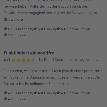
hervorzuheben. Außerdem ist der Support durch den
Entwickler sehr engagiert! Achtung bei der Verwendung mit
weiteren Plugins, die den Checkout verändern. Hier kann es
Show more
zu Störungen kommen.
5.0
Functionality
5.0
Usability
5.0
Documentation
5.0
Support
Funktioniert einwandfrei
4.0
by Bernd Gonsior
17 January 2024 11:31
Average rating of 4 out of 5 stars
Funktioniert, wie gewünscht. Es fehlt jedoch eine Sperre, dass
ein Artikel ohne Datenupload nicht bestellt werden kann. Der
Button ist bei Bestellabschluß leider aktiv
4.0
Functionality
4.0
Usability
4.0
Documentation
4.0
Support