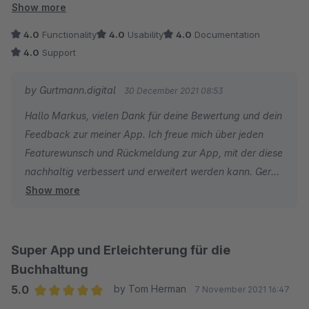
Bestellung abgeschlossen ist. Was noch fehlt ist aus meiner
Show more
Sicht, dass die erstellte Rechnung nun an die Bestellung
4.0
Functionality
4.0
Usability
4.0
Documentation
geheftet und an den Kunden versendet wird, da ich dies
4.0
Support
derzeit manuell tun muss, aber für die Integration ist das sehr
wichtig.
by Gurtmann.digital
30 December 2021 08:53
Hallo Markus, vielen Dank für deine Bewertung und dein
Feedback zur meiner App. Ich freue mich über jeden
Featurewunsch und Rückmeldung zur App, mit der diese
nachhaltig verbessert und erweitert werden kann. Gerne
Show more
nehme ich deinen Wunsch auf und implementiere in
einem zukünftigen Update die Funktion, dass die
Rechnungen auch zurück zu Shopware übertragen und
dort an den Kunden gesendet werden können! Liebe
Super App und Erleichterung für die
Grüße, Henrik
Buchhaltung
5.0
by Tom Herman
7 November 2021 16:47
Average rating of 5 out of 5 stars