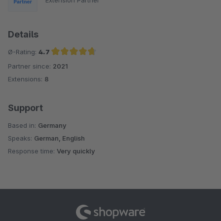
Extension Partner
Details
Ø-Rating:
4.7
Partner since:
2021
Average rating of 4.7 out of 5 stars
Extensions:
8
Support
Based in:
Germany
Speaks:
German, English
Response time:
Very quickly