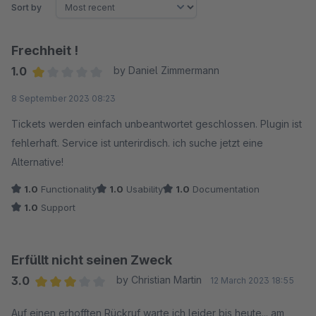
Sort by
Frechheit !
1.0
by Daniel Zimmermann
Average rating of 1 out of 5 stars
8 September 2023 08:23
Tickets werden einfach unbeantwortet geschlossen. Plugin ist
fehlerhaft. Service ist unterirdisch. ich suche jetzt eine
Alternative!
1.0
Functionality
1.0
Usability
1.0
Documentation
1.0
Support
Erfüllt nicht seinen Zweck
3.0
by Christian Martin
12 March 2023 18:55
Average rating of 3 out of 5 stars
Auf einen erhofften Rückruf warte ich leider bis heute... am