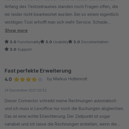
Anfang des Testzeitraumes standen noch Fragen offen, die
mir leider nicht beantwortet wurden. Bei so einem eigentlich
wichtigen Tool erhofft man sich mehr Service. Schade
eigentlich
Show more
3.0
Functionality
3.0
Usability
3.0
Documentation
3.0
Support
Fast perfekte Erweiterung
4.0
by Markus Hottenrott
Average rating of 4 out of 5 stars
29 December 2021 20:52
Dieser Connector schreibt meine Rechnungen automatisch
und ich muss in Lexoffice nur noch die Buchungen abgleichen.
Das ist eine echte Erleichterung. Der Zeitpunkt ist sogar
variabel und ich lasse die Rechnungen erstellen, wenn die