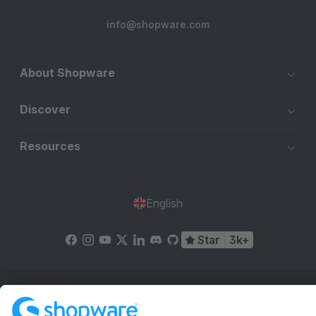
info@shopware.com
About Shopware
Discover
Resources
English
Star
3k+
Terms & Conditions
Privacy
Legal notice