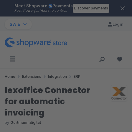
Meet Shopware
Payments
Skip to main content
Discover payments
Fast. Powerful. Yours to control.
SW 6
Log in
Home
Extensions
Integration
ERP
lexoffice Connector
for automatic
invoicing
by
Gurtmann.digital