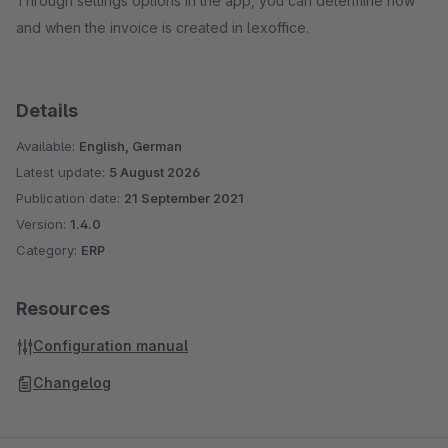
Through settings options in the app, you can determine how
and when the invoice is created in lexoffice.
Details
Available:
English, German
Latest update:
5 August 2026
Publication date:
21 September 2021
Version:
1.4.0
Category:
ERP
Resources
Configuration manual
Changelog