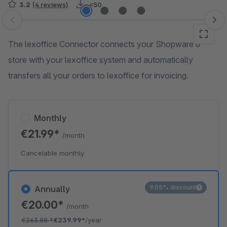
3.2
(4 reviews)
<50
Skip image gallery
The lexoffice Connector connects your Shopware 6
store with your lexoffice system and automatically
transfers all your orders to lexoffice for invoicing.
Monthly
€21.99*
/month
Cancelable monthly
9.05% discount
Annually
€20.00*
/month
€263.88
*
€239.99*
/year