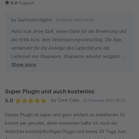
5.0
Support
ausgegeben, da das Plugin nur die Tage zählt und nicht Feier-
und Ruhetage beachtet.
by Gurtmann.digital
25 March 2022 20:55
Hallo true_drive GbR, vielen Dank für die Bewertung und
der Kritik bzw. dem Verbesserungsvorschlag. Die App
verwendet für die Anzeige des Lieferdatums die
Lieferzeit von Shopware. Shopware arbeitet lediglich mit
Show more
Tagen - nicht mit Werk- oder Arbeitstagen. In den
Shopware-Einstellungen können lediglich Tage als
Lieferzeit angegeben werden. Ich habe soeben ein
Update (Version 1.2.0) zur Verfügung gestellt. Ab sofort
Super Plugin und auch kostenlos
kann in den App-Einstellungen aktiviert werden, dass
5.0
by Chris Calm
22 February 2022 18:35
Tage, die aufs Wochenende fallen, den Zeitraum
Average rating of 5 out of 5 stars
Dieses Plugin ist super und ganz einfach zu installieren. Es
entsprechend verlängern. Bei einer Lieferzeit von 1-3
kommt wie gerufen, denn momentan hatte ich noch ein
Tagen wird dieser Zeitraum so dann auf 1-5 Tage
ähnliches kostenpflichtiges Plugin und meine 30 Tage zum
erweitert wenn Tag 2 und 3 beispielsweise auf einen