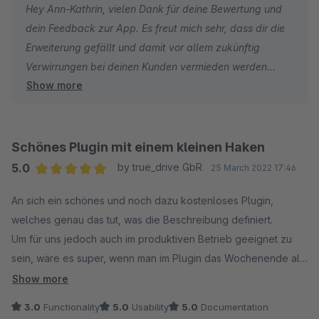
Hey Ann-Kathrin, vielen Dank für deine Bewertung und
dein Feedback zur App. Es freut mich sehr, dass dir die
Erweiterung gefällt und damit vor allem zukünftig
Verwirrungen bei deinen Kunden vermieden werden
Show more
können. Liebe Grüße, Henrik
Schönes Plugin mit einem kleinen Haken
5.0
by true_drive GbR
25 March 2022 17:46
Average rating of 5 out of 5 stars
An sich ein schönes und noch dazu kostenloses Plugin,
welches genau das tut, was die Beschreibung definiert.
Um für uns jedoch auch im produktiven Betrieb geeignet zu
sein, wäre es super, wenn man im Plugin das Wochenende als
"nicht Versandtage" deklarieren könnte.
Show more
Aktuell wird bei einer Lieferzeit von 1-3 Tagen an einem
3.0
Functionality
5.0
Usability
5.0
Documentation
Freitag das Lieferdatum "zwischen 25.03. und 28.03."