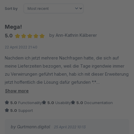
Sort by
Mega!
5.0
by Ann-Kathrin Kälberer
Average rating of 5 out of 5 stars
22 April 2022 21:40
Nachdem ich jetzt mehrere Nachfragen hatte, die sich auf
meine Lieferzeiten bezogen, weil die Tage irgendwie immer
zu Verwirrungen geführt haben, hab ich mit dieser Erweiterung
jetzt hoffentlich die Lösung dafür gefunden *.*
Show more
Tut das, was es soll, die Konfigurationen sind super easy
5.0
Functionality
5.0
Usability
5.0
Documentation
gehalten und super ausgereift - meiner Meinung nach.
5.0
Support
Freue mich riesig, darüber gestolpert zu sein - und ein dickes
by Gurtmann.digital
25 April 2022 10:13
Dankeschön an den:die Entwickler:in! Mega Tool!