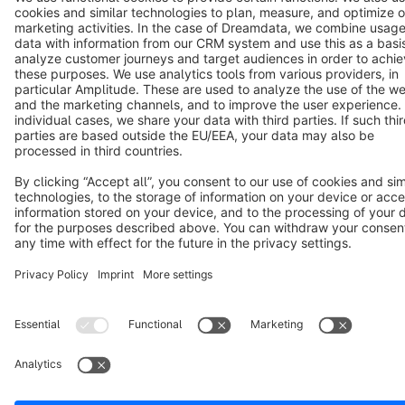
Copyright © shopware AG - All rights reserved
Notice: * All prices are quoted net of the statutory value-added tax