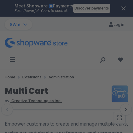
Meet Shopware
Payments
Skip to main content
Discover payments
Fast. Powerful. Yours to control.
SW 6
Log in
Home
Extensions
Administration
Multi Cart
by
iCreative Technologies Inc.
Skip image gallery
Empower customers to create and manage multiple carts,