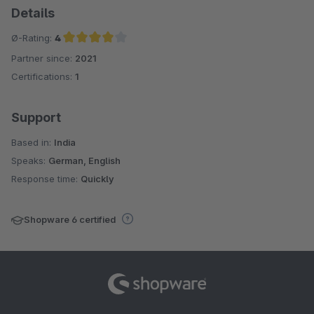
Details
Ø-Rating:
4
Partner since:
2021
Average rating of 4 out of 5 stars
Certifications:
1
Support
Based in:
India
Speaks:
German, English
Response time:
Quickly
Shopware 6 certified