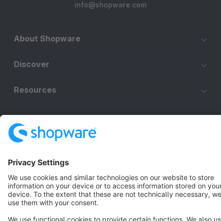
info@shopware.com
About Shopware
Discover
Resources
English
Star
3k+
Terms & Conditions
Privacy
Legal notice
Cookie settings