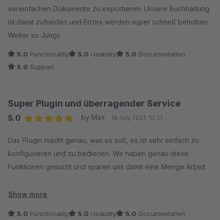
vereinfachen Dokumente zu exportieren. Unsere Buchhaltung
ist damit zufrieden und Errors werden super schnell behoben.
Weiter so Jungs
5.0
Functionality
5.0
Usability
5.0
Documentation
5.0
Support
Super Plugin und überragender Service
5.0
by Max
18 July 2025 10:31
Average rating of 5 out of 5 stars
Das Plugin macht genau, was es soll, es ist sehr einfach zu
konfigurieren und zu bedienen. Wir haben genau diese
Funktionen gesucht und sparen uns damit eine Menge Arbeit.
Und der Service?
Show more
Einfach nur super! Ein kleiner Fehler und sogar zusätzliche
5.0
Functionality
5.0
Usability
5.0
Documentation
Wünsche wurden noch am selben Tag korrigiert bzw.