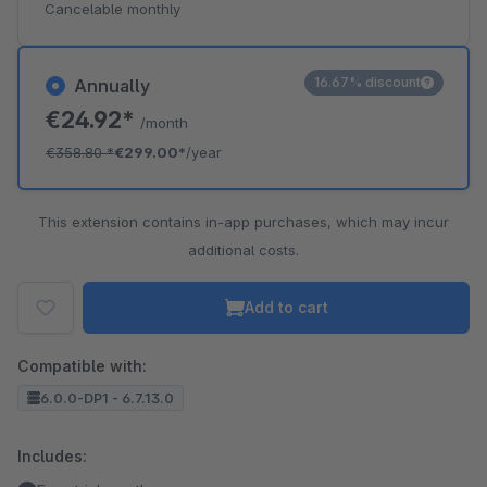
Cancelable monthly
16.67% discount
Annually
€24.92*
/month
€358.80
*
€299.00*
/year
This extension contains in-app purchases, which may incur
additional costs.
Add to cart
Compatible with:
6.0.0-DP1 - 6.7.13.0
Includes: