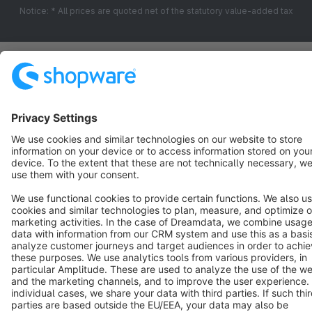
Notice: * All prices are quoted net of the statutory value-added tax